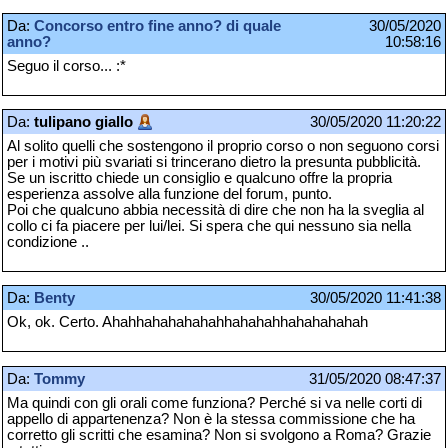
Da:
Concorso entro fine anno? di quale
30/05/2020
anno?
10:58:16
Seguo il corso... :*
Da:
tulipano giallo
30/05/2020 11:20:22
Al solito quelli che sostengono il proprio corso o non seguono corsi
per i motivi più svariati si trincerano dietro la presunta pubblicità.
Se un iscritto chiede un consiglio e qualcuno offre la propria
esperienza assolve alla funzione del forum, punto.
Poi che qualcuno abbia necessità di dire che non ha la sveglia al
collo ci fa piacere per lui/lei. Si spera che qui nessuno sia nella
condizione ..
Da:
Benty
30/05/2020 11:41:38
Ok, ok. Certo. Ahahhahahahahahhahahahhahahahahah
Da:
Tommy
31/05/2020 08:47:37
Ma quindi con gli orali come funziona? Perché si va nelle corti di
appello di appartenenza? Non è la stessa commissione che ha
corretto gli scritti che esamina? Non si svolgono a Roma? Grazie