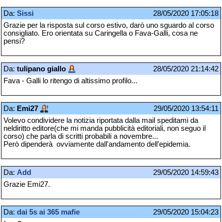
Da:
Sissi
28/05/2020 17:05:18
Grazie per la risposta sul corso estivo, darò uno sguardo al corso
consigliato. Ero orientata su Caringella o Fava-Galli, cosa ne
pensi?
Da:
tulipano giallo
28/05/2020 21:14:42
Fava - Galli lo ritengo di altissimo profilo...
Da:
Emi27
29/05/2020 13:54:11
Volevo condividere la notizia riportata dalla mail speditami da
neldiritto editore(che mi manda pubblicità editoriali, non seguo il
corso) che parla di scritti probabili a novembre...
Però dipenderà ovviamente dall'andamento dell'epidemia.
Da:
Add
29/05/2020 14:59:43
Grazie Emi27.
Da:
dai 5s ai 365 mafie
29/05/2020 15:04:23