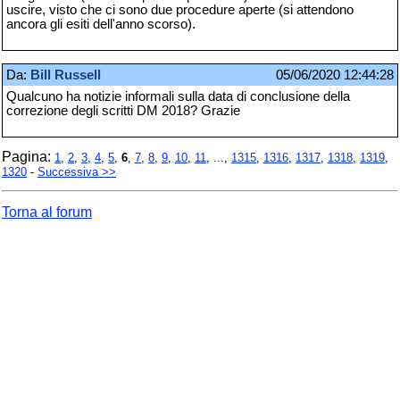
uscire, visto che ci sono due procedure aperte (si attendono
ancora gli esiti dell'anno scorso).
Da:
Bill Russell
05/06/2020 12:44:28
Qualcuno ha notizie informali sulla data di conclusione della
correzione degli scritti DM 2018? Grazie
Pagina:
1
,
2
,
3
,
4
,
5
,
6
,
7
,
8
,
9
,
10
,
11
, ...,
1315
,
1316
,
1317
,
1318
,
1319
,
1320
-
Successiva >>
Torna al forum