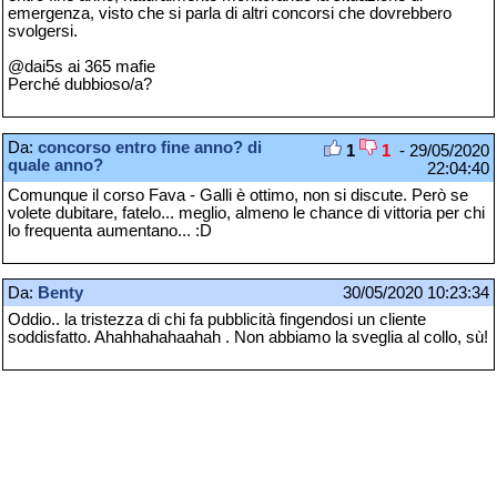
emergenza, visto che si parla di altri concorsi che dovrebbero
svolgersi.
@dai5s ai 365 mafie
Perché dubbioso/a?
Da:
concorso entro fine anno? di
1
1
- 29/05/2020
quale anno?
22:04:40
Comunque il corso Fava - Galli è ottimo, non si discute. Però se
volete dubitare, fatelo... meglio, almeno le chance di vittoria per chi
lo frequenta aumentano... :D
Da:
Benty
30/05/2020 10:23:34
Oddio.. la tristezza di chi fa pubblicità fingendosi un cliente
soddisfatto. Ahahhahahaahah . Non abbiamo la sveglia al collo, sù!