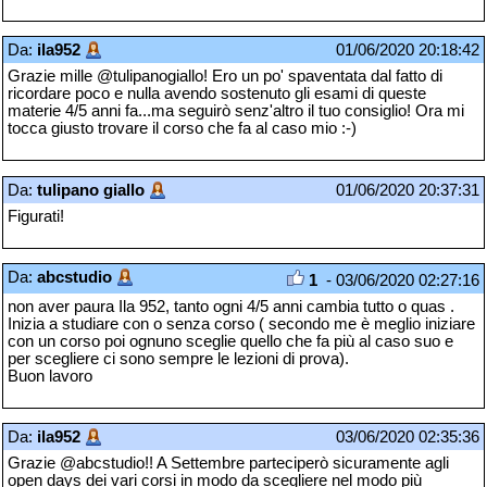
Da:
ila952
01/06/2020 20:18:42
Grazie mille @tulipanogiallo! Ero un po' spaventata dal fatto di
ricordare poco e nulla avendo sostenuto gli esami di queste
materie 4/5 anni fa...ma seguirò senz'altro il tuo consiglio! Ora mi
tocca giusto trovare il corso che fa al caso mio :-)
Da:
tulipano giallo
01/06/2020 20:37:31
Figurati!
Da:
abcstudio
1
- 03/06/2020 02:27:16
non aver paura Ila 952, tanto ogni 4/5 anni cambia tutto o quas .
Inizia a studiare con o senza corso ( secondo me è meglio iniziare
con un corso poi ognuno sceglie quello che fa più al caso suo e
per scegliere ci sono sempre le lezioni di prova).
Buon lavoro
Da:
ila952
03/06/2020 02:35:36
Grazie @abcstudio!! A Settembre parteciperò sicuramente agli
open days dei vari corsi in modo da scegliere nel modo più