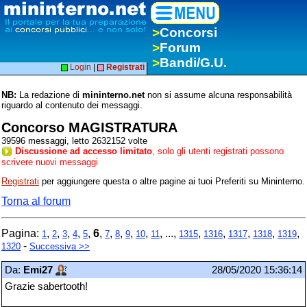
>
Concorsi
>
Forum
>
Bandi/G.U.
Login
|
Registrati
NB:
La redazione di
mininterno.net
non si assume alcuna responsabilità
riguardo al contenuto dei messaggi.
Concorso MAGISTRATURA
39596 messaggi, letto 2632152 volte
Discussione ad accesso limitato
, solo gli utenti registrati possono
scrivere nuovi messaggi
Registrati
per aggiungere questa o altre pagine ai tuoi Preferiti su Mininterno.
Torna al forum
Pagina:
,
,
,
,
,
6
,
,
,
,
,
, ...,
,
,
,
,
,
1
2
3
4
5
7
8
9
10
11
1315
1316
1317
1318
1319
-
1320
Successiva >>
Da:
Emi27
28/05/2020 15:36:14
Grazie sabertooth!