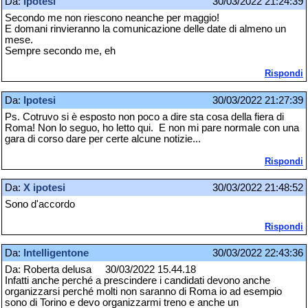
Da:
Ipotesi
30/03/2022 21:24:39
Secondo me non riescono neanche per maggio!
E domani rinvieranno la comunicazione delle date di almeno un
mese.
Sempre secondo me, eh
Rispondi
Da:
Ipotesi
30/03/2022 21:27:39
Ps. Cotruvo si è esposto non poco a dire sta cosa della fiera di
Roma! Non lo seguo, ho letto qui. E non mi pare normale con una
gara di corso dare per certe alcune notizie...
Rispondi
Da:
X ipotesi
30/03/2022 21:48:52
Sono d'accordo
Rispondi
Da:
Intelligentone
30/03/2022 22:43:36
Da: Roberta delusa 30/03/2022 15.44.18
Infatti anche perché a prescindere i candidati devono anche
organizzarsi perché molti non saranno di Roma io ad esempio
sono di Torino e devo organizzarmi treno e anche un