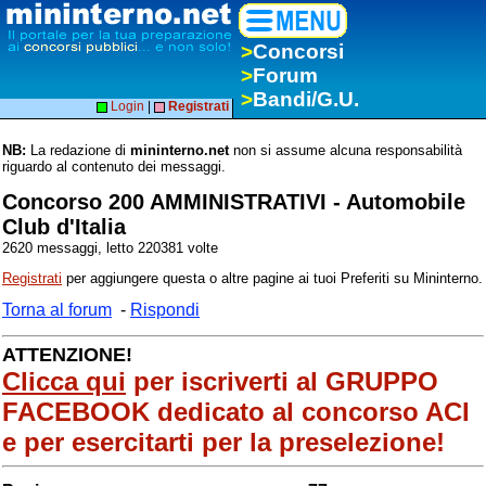
>
Concorsi
>
Forum
>
Bandi/G.U.
Login
|
Registrati
NB:
La redazione di
mininterno.net
non si assume alcuna responsabilità
riguardo al contenuto dei messaggi.
Concorso 200 AMMINISTRATIVI - Automobile
Club d'Italia
2620 messaggi, letto 220381 volte
Registrati
per aggiungere questa o altre pagine ai tuoi Preferiti su Mininterno.
Torna al forum
-
Rispondi
ATTENZIONE!
Clicca qui
per iscriverti al
GRUPPO
FACEBOOK
dedicato al concorso ACI
e per esercitarti per la preselezione!