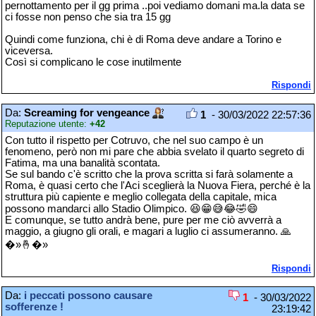
pernottamento per il gg prima ..poi vediamo domani ma.la data se
ci fosse non penso che sia tra 15 gg
Quindi come funziona, chi è di Roma deve andare a Torino e
viceversa.
Così si complicano le cose inutilmente
Rispondi
Da:
Screaming for vengeance
1
- 30/03/2022 22:57:36
Reputazione utente:
+42
Con tutto il rispetto per Cotruvo, che nel suo campo è un
fenomeno, però non mi pare che abbia svelato il quarto segreto di
Fatima, ma una banalità scontata.
Se sul bando c'è scritto che la prova scritta si farà solamente a
Roma, è quasi certo che l'Aci sceglierà la Nuova Fiera, perché è la
struttura più capiente e meglio collegata della capitale, mica
possono mandarci allo Stadio Olimpico. 😆😁😅😂🤣😄
E comunque, se tutto andrà bene, pure per me ciò avverrà a
maggio, a giugno gli orali, e magari a luglio ci assumeranno. 🙏
�»🤞�»
Rispondi
Da:
i peccati possono causare
1
- 30/03/2022
sofferenze !
23:19:42