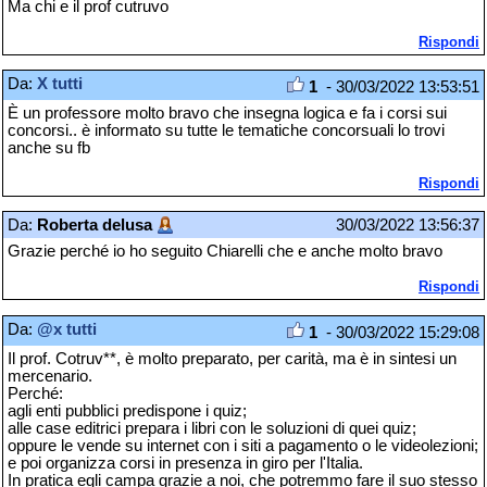
Ma chi e il prof cutruvo
Rispondi
Da:
X tutti
1
- 30/03/2022 13:53:51
È un professore molto bravo che insegna logica e fa i corsi sui
concorsi.. è informato su tutte le tematiche concorsuali lo trovi
anche su fb
Rispondi
Da:
Roberta delusa
30/03/2022 13:56:37
Grazie perché io ho seguito Chiarelli che e anche molto bravo
Rispondi
Da:
@x tutti
1
- 30/03/2022 15:29:08
Il prof. Cotruv**, è molto preparato, per carità, ma è in sintesi un
mercenario.
Perché:
agli enti pubblici predispone i quiz;
alle case editrici prepara i libri con le soluzioni di quei quiz;
oppure le vende su internet con i siti a pagamento o le videolezioni;
e poi organizza corsi in presenza in giro per l'Italia.
In pratica egli campa grazie a noi, che potremmo fare il suo stesso