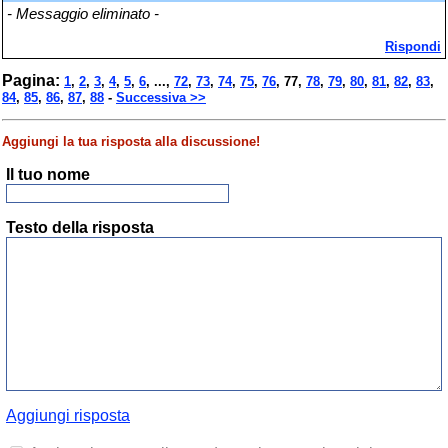
- Messaggio eliminato -
Rispondi
Pagina:
1
,
2
,
3
,
4
,
5
,
6
, ...,
72
,
73
,
74
,
75
,
76
,
77
,
78
,
79
,
80
,
81
,
82
,
83
,
84
,
85
,
86
,
87
,
88
-
Successiva >>
Aggiungi la tua risposta alla discussione!
Il tuo nome
Testo della risposta
Aggiungi risposta