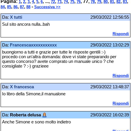
Pagina:
,
,
,
,
,
, ...,
,
,
,
,
,
77
,
,
,
,
,
,
,
1
2
3
4
5
6
72
73
74
75
76
78
79
80
81
82
83
,
,
,
,
-
84
85
86
87
88
Successiva >>
Da:
X tutti
29/03/2022 12:56:55
Sul sito ancora nulla..bah
Rispondi
Da:
Francescaxxxxxxxxxxx
29/03/2022 13:02:29
buongiorno a tutti e grazie per tutte le risposte gentili :-)
procedo con un'altra domanda: dove vi state preparando per
questo concorso? avete comprato un manuale unico ? che
consigliate ? :-) grazieee
Rispondi
Da:
X francesca
29/03/2022 13:48:37
Io libro della Simone,il manualone
Rispondi
Da:
Roberta delusa
29/03/2022 16:02:39
Anche Simone e sono molto indietro