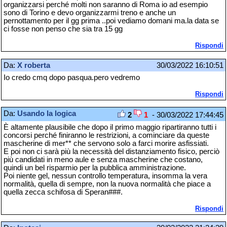
organizzarsi perché molti non saranno di Roma io ad esempio
sono di Torino e devo organizzarmi treno e anche un
pernottamento per il gg prima ..poi vediamo domani ma.la data se
ci fosse non penso che sia tra 15 gg
Rispondi
Da:
X roberta
30/03/2022 16:10:51
Io credo cmq dopo pasqua.pero vedremo
Rispondi
Da:
Usando la logica
2
1
- 30/03/2022 17:44:45
È altamente plausibile che dopo il primo maggio ripartiranno tutti i
concorsi perché finiranno le restrizioni, a cominciare da queste
mascherine di mer** che servono solo a farci morire asfissiati.
E poi non ci sarà più la necessità del distanziamento fisico, perciò
più candidati in meno aule e senza mascherine che costano,
quindi un bel risparmio per la pubblica amministrazione.
Poi niente gel, nessun controllo temperatura, insomma la vera
normalità, quella di sempre, non la nuova normalità che piace a
quella zecca schifosa di Speran###.
Rispondi