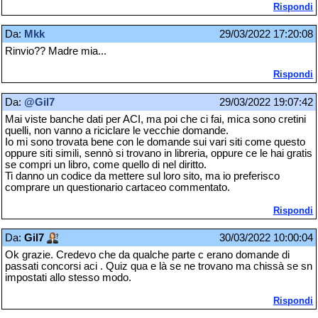
Rispondi
Da:
Mkk
29/03/2022 17:20:08
Rinvio?? Madre mia...
Rispondi
Da:
@Gil7
29/03/2022 19:07:42
Mai viste banche dati per ACI, ma poi che ci fai, mica sono cretini
quelli, non vanno a riciclare le vecchie domande.
Io mi sono trovata bene con le domande sui vari siti come questo
oppure siti simili, sennò si trovano in libreria, oppure ce le hai gratis
se compri un libro, come quello di nel diritto.
Ti danno un codice da mettere sul loro sito, ma io preferisco
comprare un questionario cartaceo commentato.
Rispondi
Da:
Gil7
30/03/2022 10:00:04
Ok grazie. Credevo che da qualche parte c erano domande di
passati concorsi aci . Quiz qua e là se ne trovano ma chissà se sn
impostati allo stesso modo.
Rispondi