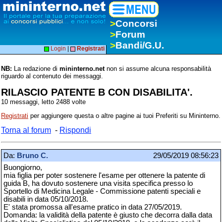
>
Concorsi
>
Forum
>
Bandi/G.U.
Login
|
Registrati
NB:
La redazione di
mininterno.net
non si assume alcuna responsabilità
riguardo al contenuto dei messaggi.
RILASCIO PATENTE B CON DISABILITA'.
10 messaggi, letto 2488 volte
Registrati
per aggiungere questa o altre pagine ai tuoi Preferiti su Mininterno.
Torna al forum
-
Rispondi
Da:
Bruno C.
29/05/2019 08:56:23
Buongiorno,
mia figlia per poter sostenere l'esame per ottenere la patente di
guida B, ha dovuto sostenere una visita specifica presso lo
Sportello di Medicina Legale - Commissione patenti speciali e
disabili in data 05/10/2018.
E' stata promossa all'esame pratico in data 27/05/2019.
Domanda: la validità della patente è giusto che decorra dalla data