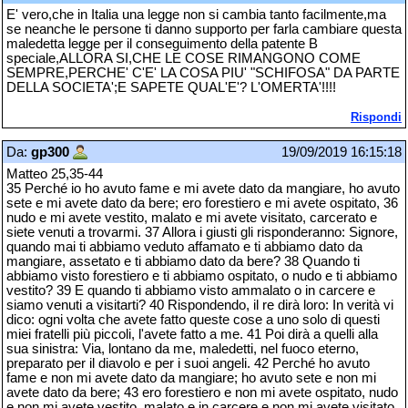
E' vero,che in Italia una legge non si cambia tanto facilmente,ma
se neanche le persone ti danno supporto per farla cambiare questa
maledetta legge per il conseguimento della patente B
speciale,ALLORA SI,CHE LE COSE RIMANGONO COME
SEMPRE,PERCHE' C'E' LA COSA PIU' "SCHIFOSA" DA PARTE
DELLA SOCIETA';E SAPETE QUAL'E'? L'OMERTA'!!!!
Rispondi
Da:
gp300
19/09/2019 16:15:18
Matteo 25,35-44
35 Perché io ho avuto fame e mi avete dato da mangiare, ho avuto
sete e mi avete dato da bere; ero forestiero e mi avete ospitato, 36
nudo e mi avete vestito, malato e mi avete visitato, carcerato e
siete venuti a trovarmi. 37 Allora i giusti gli risponderanno: Signore,
quando mai ti abbiamo veduto affamato e ti abbiamo dato da
mangiare, assetato e ti abbiamo dato da bere? 38 Quando ti
abbiamo visto forestiero e ti abbiamo ospitato, o nudo e ti abbiamo
vestito? 39 E quando ti abbiamo visto ammalato o in carcere e
siamo venuti a visitarti? 40 Rispondendo, il re dirà loro: In verità vi
dico: ogni volta che avete fatto queste cose a uno solo di questi
miei fratelli più piccoli, l'avete fatto a me. 41 Poi dirà a quelli alla
sua sinistra: Via, lontano da me, maledetti, nel fuoco eterno,
preparato per il diavolo e per i suoi angeli. 42 Perché ho avuto
fame e non mi avete dato da mangiare; ho avuto sete e non mi
avete dato da bere; 43 ero forestiero e non mi avete ospitato, nudo
e non mi avete vestito, malato e in carcere e non mi avete visitato.