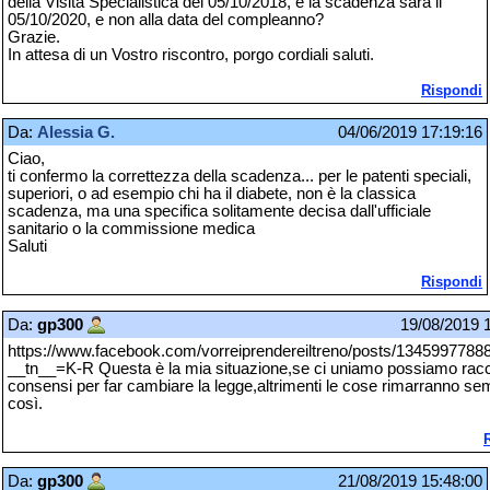
della Visita Specialistica del 05/10/2018, e la scadenza sarà il
05/10/2020, e non alla data del compleanno?
Grazie.
In attesa di un Vostro riscontro, porgo cordiali saluti.
Rispondi
Da:
Alessia G.
04/06/2019 17:19:16
Ciao,
ti confermo la correttezza della scadenza... per le patenti speciali,
superiori, o ad esempio chi ha il diabete, non è la classica
scadenza, ma una specifica solitamente decisa dall'ufficiale
sanitario o la commissione medica
Saluti
Rispondi
Da:
gp300
19/08/2019 
https://www.facebook.com/vorreiprendereiltreno/posts/134599778
__tn__=K-R Questa è la mia situazione,se ci uniamo possiamo racc
consensi per far cambiare la legge,altrimenti le cose rimarranno se
così.
Da:
gp300
21/08/2019 15:48:00