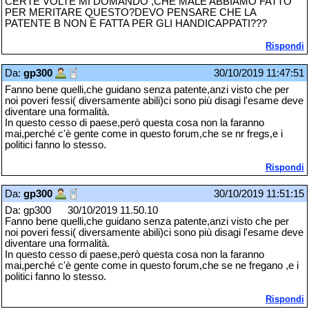
CERTE VOLTE MI DOMANDO ,CHE MALE ABBIAMO FATTO
PER MERITARE QUESTO?DEVO PENSARE CHE LA
PATENTE B NON È FATTA PER GLI HANDICAPPATI???
Rispondi
Da:
gp300
30/10/2019 11:47:51
Fanno bene quelli,che guidano senza patente,anzi visto che per
noi poveri fessi( diversamente abili)ci sono più disagi l'esame deve
diventare una formalità.
In questo cesso di paese,però questa cosa non la faranno
mai,perché c'è gente come in questo forum,che se nr fregs,e i
politici fanno lo stesso.
Rispondi
Da:
gp300
30/10/2019 11:51:15
Da: gp300 30/10/2019 11.50.10
Fanno bene quelli,che guidano senza patente,anzi visto che per
noi poveri fessi( diversamente abili)ci sono più disagi l'esame deve
diventare una formalità.
In questo cesso di paese,però questa cosa non la faranno
mai,perché c'è gente come in questo forum,che se ne fregano ,e i
politici fanno lo stesso.
Rispondi