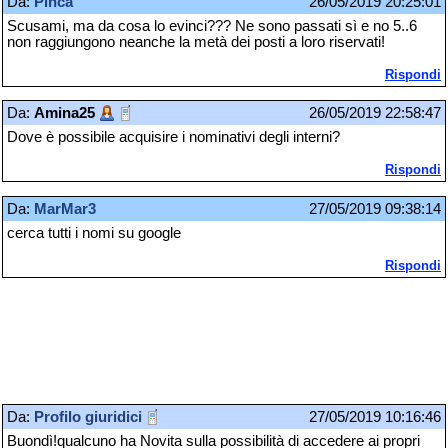
Da:
Pinca
26/05/2019 20:25:01
Scusami, ma da cosa lo evinci??? Ne sono passati sì e no 5..6
non raggiungono neanche la metà dei posti a loro riservati!
Rispondi
Da:
Amina25
26/05/2019 22:58:47
Dove è possibile acquisire i nominativi degli interni?
Rispondi
Da:
MarMar3
27/05/2019 09:38:14
cerca tutti i nomi su google
Rispondi
Da:
Profilo giuridici
27/05/2019 10:16:46
Buondì!qualcuno ha Novita sulla possibilità di accedere ai propri