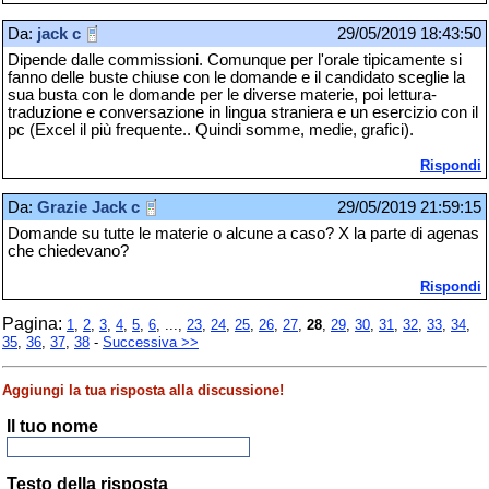
Da:
jack c
29/05/2019 18:43:50
Dipende dalle commissioni. Comunque per l'orale tipicamente si
fanno delle buste chiuse con le domande e il candidato sceglie la
sua busta con le domande per le diverse materie, poi lettura-
traduzione e conversazione in lingua straniera e un esercizio con il
pc (Excel il più frequente.. Quindi somme, medie, grafici).
Rispondi
Da:
Grazie Jack c
29/05/2019 21:59:15
Domande su tutte le materie o alcune a caso? X la parte di agenas
che chiedevano?
Rispondi
Pagina:
1
,
2
,
3
,
4
,
5
,
6
, ...,
23
,
24
,
25
,
26
,
27
,
28
,
29
,
30
,
31
,
32
,
33
,
34
,
35
,
36
,
37
,
38
-
Successiva >>
Aggiungi la tua risposta alla discussione!
Il tuo nome
Testo della risposta