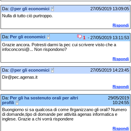
Da:
@per gli economici
27/05/2019 13:09:05
Nulla di tutto ciò purtroppo.
Rispondi
Da:
Per gli economici
1
- 27/05/2019 13:11:53
Grazie ancora. Potresti darmi la pec cui scrivere visto che a
infoconcorsi@... Non rispondono?
Rispondi
Da:
@per gli economici
27/05/2019 14:23:45
Dir@pec.agenas.it
Rispondi
Da:
Per gli ha sostenuto orali per altri
29/05/2019
profili
10:24:55
Buongiorno si sa qualcosa di come 8rganizzano gli orali? Numero
di domande,tipo di domande per attività agenas informatica e
inglese. Grazie a chi vorrà rispondere
Rispondi