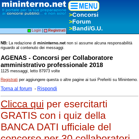
>
Concorsi
>
Forum
>
Bandi/G.U.
Login
|
Registrati
NB:
La redazione di
mininterno.net
non si assume alcuna responsabilità
riguardo al contenuto dei messaggi.
AGENAS - Concorsi per Collaboratore
amministrativo professionale 2018
1125 messaggi, letto 87973 volte
Registrati
per aggiungere questa o altre pagine ai tuoi Preferiti su Mininterno.
Torna al forum
-
Rispondi
Clicca qui
per esercitarti
GRATIS con i quiz della
BANCA DATI ufficiale del
concorso per 30 collaboratori