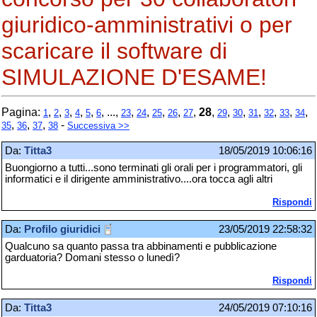
giuridico-amministrativi o per
scaricare il software di
SIMULAZIONE D'ESAME!
Pagina:
,
,
,
,
,
, ...,
,
,
,
,
,
28
,
,
,
,
,
,
,
1
2
3
4
5
6
23
24
25
26
27
29
30
31
32
33
34
,
,
,
-
35
36
37
38
Successiva >>
Da:
Titta3
18/05/2019 10:06:16
Buongiorno a tutti...sono terminati gli orali per i programmatori, gli
informatici e il dirigente amministrativo....ora tocca agli altri
Rispondi
Da:
Profilo giuridici
23/05/2019 22:58:32
Qualcuno sa quanto passa tra abbinamenti e pubblicazione
garduatoria? Domani stesso o lunedì?
Rispondi
Da:
Titta3
24/05/2019 07:10:16