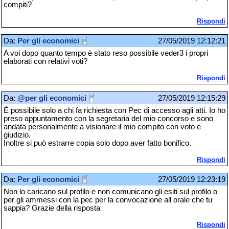
compiti?
Rispondi
Da:
Per gli economici
27/05/2019 12:12:21
A voi dopo quanto tempo è stato reso possibile veder3 i propri
elaborati con relativi voti?
Rispondi
Da:
@per gli economici
27/05/2019 12:15:29
È possibile solo a chi fa richiesta con Pec di accesso agli atti. Io ho
preso appuntamento con la segretaria del mio concorso e sono
andata personalmente a visionare il mio compito con voto e
giudizio.
Inoltre si può estrarre copia solo dopo aver fatto bonifico.
Rispondi
Da:
Per gli economici
27/05/2019 12:23:19
Non lo caricano sul profilo e non comunicano gli esiti sul profilo o
per gli ammessi con la pec per la convocazione all orale che tu
sappia? Grazie della risposta
Rispondi