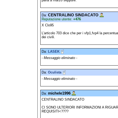
parla a marzo seppure.
CENTRALINO SINDACATO
Da:
Reputazione utente:
+476
X Clo95
L'articolo 703 dice che per i vfp1,fvp4 la percentua
dei civili.
Da:
LASEK
- Messaggio eliminato -
Da:
Oculista
- Messaggio eliminato -
michele1996
Da:
CENTRALINO SINDACATO
CI SONO ULTERIORI INFORMAZIONI A RIGUA
REQUISITI<????