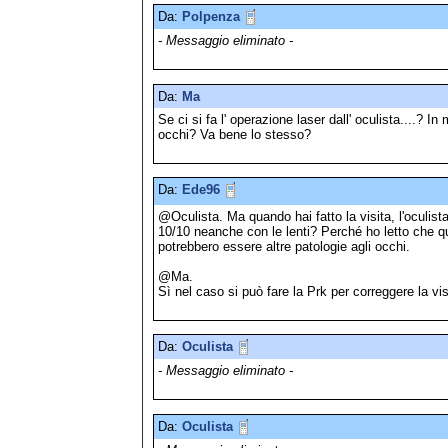
Da:
Polpenza
- Messaggio eliminato -
Da:
Ma
Se ci si fa l' operazione laser dall' oculista....? I
occhi? Va bene lo stesso?
Da:
Ede96
@Oculista. Ma quando hai fatto la visita, l'oculist
10/10 neanche con le lenti? Perché ho letto che 
potrebbero essere altre patologie agli occhi.
@Ma.
Sì nel caso si può fare la Prk per correggere la vis
Da:
Oculista
- Messaggio eliminato -
Da:
Oculista