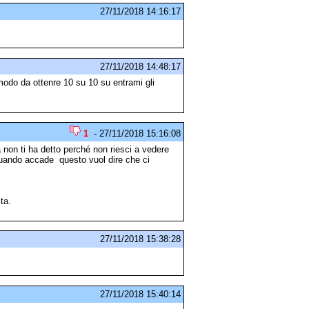
27/11/2018 14:16:17
27/11/2018 14:48:17
n modo da ottenre 10 su 10 su entrami gli
1
- 27/11/2018 15:16:08
a non ti ha detto perché non riesci a vedere
quando accade questo vuol dire che ci
ta.
27/11/2018 15:38:28
27/11/2018 15:40:14