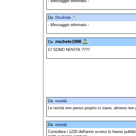
- Messaggio eliminato -
Da:
Oculista
- Messaggio eliminato -
michele1996
Da:
CI SONO NOVITA ????
Da:
novità
Le novità non penso proprio ci siano, almeno non 
Da:
novità
Considera i 1220 dell'anno scorso lo hanno pubblica