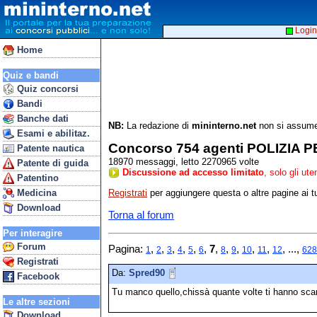
Login
Home
Quiz e bandi
Quiz concorsi
Bandi
Banche dati
NB:
La redazione di
mininterno.net
non si assume 
Esami e abilitaz.
Concorso 754 agenti POLIZIA PEN
Patente nautica
18970 messaggi, letto 2270965 volte
Patente di guida
Discussione ad accesso limitato
, solo gli ut
Patentino
Registrati
per aggiungere questa o altre pagine ai tu
Medicina
Download
Torna al forum
Per interagire
Forum
Pagina:
,
,
,
,
,
,
7
,
,
,
,
,
, ...,
1
2
3
4
5
6
8
9
10
11
12
628
Registrati
Da:
Spred90
Facebook
Tu manco quello,chissà quante volte ti hanno sc
Le altre sezioni
Download