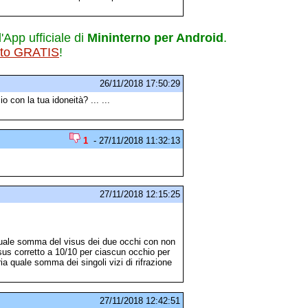
l'App ufficiale di
Mininterno per Android
.
ito GRATIS
!
26/11/2018 17:50:29
o con la tua idoneità? ... ...
1
- 27/11/2018 11:32:13
27/11/2018 12:15:25
 quale somma del visus dei due occhi con non
us corretto a 10/10 per ciascun occhio per
a quale somma dei singoli vizi di rifrazione
27/11/2018 12:42:51