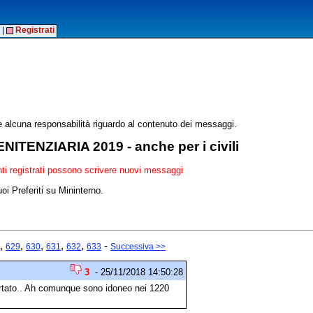
|
Registrati
alcuna responsabilità riguardo al contenuto dei messaggi.
ITENZIARIA 2019 - anche per i civili
enti registrati possono scrivere nuovi messaggi
oi Preferiti su Mininterno.
,
,
,
,
,
-
629
630
631
632
633
Successiva >>
3
- 25/11/2018 14:50:28
artato.. Ah comunque sono idoneo nei 1220