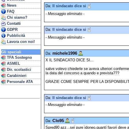
News
Da:
Il sindacato dice si
FAQ
- Messaggio eliminato -
Chi siamo?
Contatti
Da:
Il sindacato dice si
GDPR
Pubblicità
- Messaggio eliminato -
Lavora con noi!
Gli speciali
michele1996
Da:
TFA Sostegno
X IL SINDACATO DICE SI...
ASMEL
salve volevo chiederle se aveva ulteriori conferme 
Dir. scolastici
la data del concorso a quando e prevista???
Carabinieri
Personale ATA
GRAZIE COME SEMPRE PER LA DISPONIBILI
Da:
Il sindacato dice si
- Messaggio eliminato -
Clo95
Da:
Spred90 azz...sei pure idoneo,quanti favori deve 