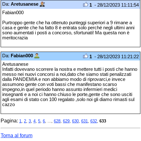
Da:
Aretusanese
1
- 28/12/2023 11:11:54
Fabian000
Purtroppo gente che ha ottenuto punteggi superiori a 9 rimane a
casa e gente che ha fatto 8 è entrata solo perché negli ultimi anni
sono aumentati i posti a concorso, sfortunati! Ma questa non è
meritocrazia
Da:
Fabian000
1
- 28/12/2023 11:21:22
Aretusanese
Infatti dovevano scorrere la nostra e mettere tutti i posti che hanno
messo nei nuovi concorsi a noi,dato che siamo stati penalizzati
dalla PANDEMIA e non abbiamo modo di riprovarci,e invece
assumono gente con voti bassi che manifestano scarso
impegno,in quel periodo hanno assunto infermieri medici
insegnanti e a noi ci hanno chiuso le porte,gente che sono usciti
agli esami di stato con 100 regalato ,solo noi gli diamo rimasti sul
cazzo
Pagina:
1
,
2
,
3
,
4
,
5
,
6
, ...,
628
,
629
,
630
,
631
,
632
,
633
Torna al forum