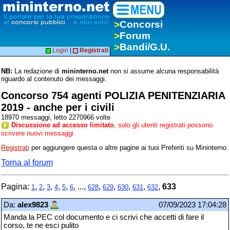
>
Concorsi
>
Forum
>
Bandi/G.U.
Login
|
Registrati
NB:
La redazione di
mininterno.net
non si assume alcuna responsabilità
riguardo al contenuto dei messaggi.
Concorso 754 agenti POLIZIA PENITENZIARIA
2019 - anche per i civili
18970 messaggi, letto 2270966 volte
Discussione ad accesso limitato
, solo gli utenti registrati possono
scrivere nuovi messaggi
Registrati
per aggiungere questa o altre pagine ai tuoi Preferiti su Mininterno.
Torna al forum
Pagina:
,
,
,
,
,
, ...,
,
,
,
,
,
633
1
2
3
4
5
6
628
629
630
631
632
Da:
alex9823
07/09/2023 17:04:28
Manda la PEC col documento e ci scrivi che accetti di fare il
corso, te ne esci pulito