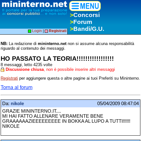
>
Concorsi
>
Forum
>
Bandi/G.U.
Login
|
Registrati
NB:
La redazione di
mininterno.net
non si assume alcuna responsabilità
riguardo al contenuto dei messaggi.
HO PASSATO LA TEORIA!!!!!!!!!!!!!!!!!
8 messaggi, letto 4235 volte
Discussione chiusa
, non è possibile inserire altri messaggi
Registrati
per aggiungere questa o altre pagine ai tuoi Preferiti su Mininterno.
Torna al forum
Da:
nikole
05/04/2009 08:47:04
GRAZIE MININTERNO.IT....
MI HAI FATTO ALLENARE VERAMENTE BENE
GRAAAAAAZIEEEEEEEEE IN BOKKA AL LUPO A TUTTI!!!!!!
NIKOLE