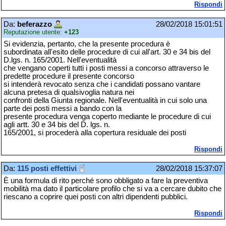
Rispondi
Da:
beferazzo
28/02/2018 15:01:51
Reputazione utente:
+123
Si evidenzia, pertanto, che la presente procedura è
subordinata all'esito delle procedure di cui all'art. 30 e 34 bis del
D.lgs. n. 165/2001. Nell'eventualità
che vengano coperti tutti i posti messi a concorso attraverso le
predette procedure il presente concorso
si intenderà revocato senza che i candidati possano vantare
alcuna pretesa di qualsivoglia natura nei
confronti della Giunta regionale. Nell'eventualità in cui solo una
parte dei posti messi a bando con la
presente procedura venga coperto mediante le procedure di cui
agli artt. 30 e 34 bis del D. lgs. n.
165/2001, si procederà alla copertura residuale dei posti
Rispondi
Da:
115 posti effettivi
28/02/2018 15:37:07
È una formula di rito perché sono obbligato a fare la preventiva
mobilità ma dato il particolare profilo che si va a cercare dubito che
riescano a coprire quei posti con altri dipendenti pubblici.
Rispondi