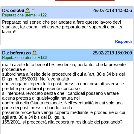
Da:
oslo66
28/02/2018 14:58:56
Reputazione utente:
+122
Preparato nel senso che per andare a fare questo lavoro devi
studiare, far esami indi essere preparato per superarli e poi...si
lavora!!
Rispondi
Da:
beferazzo
28/02/2018 15:00:09
Reputazione utente:
+123
ma lo avete letto bene il bSi evidenzia, pertanto, che la presente
procedura è
subordinata all'esito delle procedure di cui all'art. 30 e 34 bis del
D.lgs. n. 165/2001. Nell'eventualità
che vengano coperti tutti i posti messi a concorso attraverso le
predette procedure il presente concorso
si intenderà revocato senza che i candidati possano vantare
alcuna pretesa di qualsivoglia natura nei
confronti della Giunta regionale. Nell'eventualità in cui solo una
parte dei posti messi a bando con la
presente procedura venga coperto mediante le procedure di cui
agli artt. 30 e 34 bis del D. lgs. n.
165/2001, si procederà alla copertura residuale dei postiando?