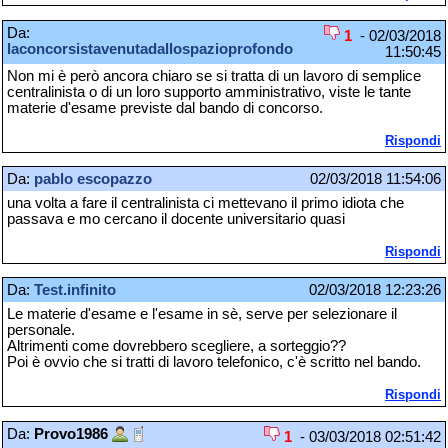
Da:
1
- 02/03/2018
laconcorsistavenutadallospazioprofondo
11:50:45
Non mi è però ancora chiaro se si tratta di un lavoro di semplice
centralinista o di un loro supporto amministrativo, viste le tante
materie d'esame previste dal bando di concorso.
Rispondi
Da:
pablo escopazzo
02/03/2018 11:54:06
una volta a fare il centralinista ci mettevano il primo idiota che
passava e mo cercano il docente universitario quasi
Rispondi
Da:
Test.infinito
02/03/2018 12:23:26
Le materie d'esame e l'esame in sè, serve per selezionare il
personale.
Altrimenti come dovrebbero scegliere, a sorteggio??
Poi è ovvio che si tratti di lavoro telefonico, c'è scritto nel bando.
Rispondi
Da:
Provo1986
1
- 03/03/2018 02:51:42