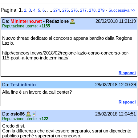
Pagina:
1
,
,
,
,
,
, ...,
,
,
,
,
,
-
2
3
4
5
6
274
275
276
277
278
279
Successiva >>
Da:
Mininterno.net
- Redazione
28/02/2018 11:21:19
Reputazione utente:
+1155
Nuovo thread dedicato al concorso appena bandito dalla Regione
Lazio.
http://concorsi.news/2018/02/regione-lazio-corso-concorso-per-
115-posti-a-tempo-indeterminato/
Rispondi
Da:
Test.infinito
28/02/2018 12:00:39
Alla fine è un lavoro da call center?
Rispondi
Da:
oslo66
28/02/2018 12:04:51
Reputazione utente:
+122
Credo di sì.
Con la differenza che devi essere preparato, sarai un dipendente
pubblico perché supererai un concorso.