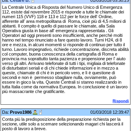
Da:
Cesare B.
01/03/2018 09:30:29
La Centrale Unica di Risposta del Numero Unico di Emergenza
112, esiste dal novembre 2015 e risponde a tutte le chiamate dei
numeri 115 (VVF) 118 e 113 e 112 per le forze dell' Ordine,
afferente all' area metropolitana di Roma, cioè più di 4,5 milioni di
abitanti. Il compito è quello di passare le chiamate, alla Sala
Operativa giusta in base all' emergenza rappresentata . Gli
Operatori ad oggi presenti sono insufficienti, anche perché molti
hanno nel tempo rinunciato a fare questo lavoro. Turni H24, di 8
ore e mezza, in alcuni momenti si risponde di continuo per tutto il
turno. Lavoro impegnativo, richiede concentrazione, discreta abilità
col computer, buona conoscenza della cartografia di Roma e
provincia ma soprattutto tanta pazienza e propensione per l' aiuto
verso gli altri. Arrivano telefonate di tutti i tipi, migliaia di telefonate
di disturbatori seriali e di chi chiede informazioni e in mezzo a
queste, chiamate di chi è in pericolo vero, e lì è questione di
secondi e non è permesso sbagliare nulla, ovviamente, può
essere in gioco la vita. Queste Centrali si stanno realizzando in
tutta Italia come da normativa Europea. In conclusione è un lavoro
più massacrante che gratificante.
Rispondi
Da:
Provo1986
01/03/2018 12:39:47
Conta più la predisposizione della preparazione richiesta per la
sezione, utile solo a scemare selezionando magari chi lascerà il
posto di lavoro a breve.