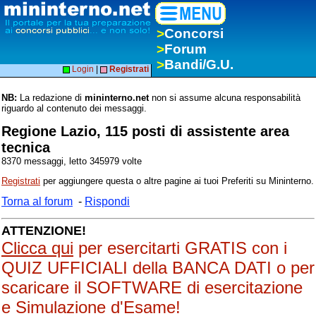
>
Concorsi
>
Forum
>
Bandi/G.U.
Login
|
Registrati
NB:
La redazione di
mininterno.net
non si assume alcuna responsabilità
riguardo al contenuto dei messaggi.
Regione Lazio, 115 posti di assistente area
tecnica
8370 messaggi, letto 345979 volte
Registrati
per aggiungere questa o altre pagine ai tuoi Preferiti su Mininterno.
Torna al forum
-
Rispondi
ATTENZIONE!
Clicca qui
per esercitarti GRATIS con i
QUIZ UFFICIALI della BANCA DATI o per
scaricare il SOFTWARE di esercitazione
e Simulazione d'Esame!