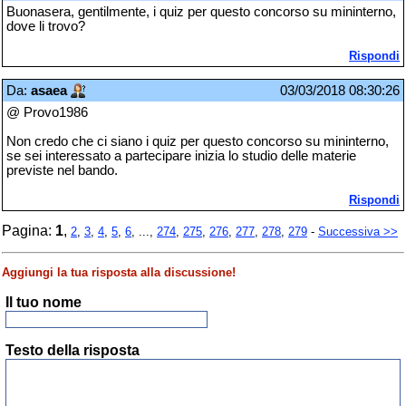
Buonasera, gentilmente, i quiz per questo concorso su mininterno,
dove li trovo?
Rispondi
Da:
asaea
03/03/2018 08:30:26
@ Provo1986
Non credo che ci siano i quiz per questo concorso su mininterno,
se sei interessato a partecipare inizia lo studio delle materie
previste nel bando.
Rispondi
Pagina:
1
,
2
,
3
,
4
,
5
,
6
, ...,
274
,
275
,
276
,
277
,
278
,
279
-
Successiva >>
Aggiungi la tua risposta alla discussione!
Il tuo nome
Testo della risposta