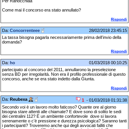
Per Ranocchiaa
Come mai il concorso era stato annullato?
Rispondi
Da:
Concorrenteee
28/02/2018 23:45:15
La tassa bisogna pagarla necessariamente prima dell'invio della
domanda?
Rispondi
Da:
ho
01/03/2018 00:10:25
partecipato al concorso del 2011, annullarono la preselezione
senza BD per irregolarità. Non era il profilo professionale di questo
concorso, anche se era stato indetto dalla Giunta.
Rispondi
Da:
Reubexa
1
- 01/03/2018 01:31:38
Secondo voi è un lavoro molto faticoso? Quante ore al giorno
bisogna stare attenti alle chiamate? E dove sono di solito le sedi
dei centralini 112? È un ambiente confortevole dove si lavora
serenamente o c'è pressione e durezza psicologica? Saranno tanti
i partecipanti? Troveremo anche qui degli avvocati falliti che