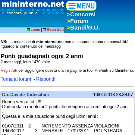
>
Concorsi
>
Forum
>
Bandi/G.U.
Login
|
Registrati
NB:
La redazione di
mininterno.net
non si assume alcuna responsabilità
riguardo al contenuto dei messaggi.
Punti guadagnati ogni 2 anni
2 messaggi, letto 1470 volte
Registrati
per aggiungere questa o altre pagine ai tuoi Preferiti su Mininterno.
Torna al forum
-
Rispondi
Da:
Davide Todeschini
10/01/2018 23:39:57
Buona sera a tutti !!!
Domanda in merito ai 2 punti che vengono accreditati ogni 2 anni
...
Questa è la mia situazione punti degli ultimi anni :
01/07/2011 2 INCREMENTO ASSENZA VIOLAZIONI
19/03/2012 -3 VERBALE 17/07/2011 POL STRADA