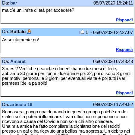
Da:
bar
05/07/2020 19:24:11
ma c'è un limite di età per accedere?
Rispondi
Da:
Buffalo
1
- 05/07/2020 22:27:07
Assolutamente no!
Rispondi
Da:
Amarat
06/07/2020 07:43:43
3 mesi? Vedi che neanche i docenti hanno tre mesi di ferie,
abbiamo 30 giorni per i primi due anni e poi 32, poi ci sono 3 giorni
per motivi personali e 3 giorni per eventuali visite e poi tutti i vari
permessi della pa soliti
Rispondi
Da:
articolo 18
08/07/2020 17:49:52
Buonasera, pongo una domanda in questo gruppo poichè credo
siate i soli a potermi illuminare. I vari uffici non rispondono o non
ricevono a causa del Covid e non so a chi altro chiedere.
Una mia amica ha fatto compilare la dichiarazione dei redditi
presso un caf e ha ricevuto una bellissima sopresa. Un debito nei