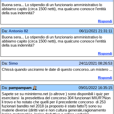
Buona sera... Lo stipendio di un funzionario amministrativo lo
abbiamo capito (circa 1500 netti), ma qualcuno conosce l'entità
della sua indennità?
Rispondi
Da:
Antonio 82
06/11/2021 21:31:11
Buona sera... Lo stipendio di un funzionario amministrativo lo
abbiamo capito (circa 1500 netti), ma qualcuno conosce l'entità
della sua indennità?
Rispondi
Da:
Simo
24/11/2021 08:26:53
Chissà quando usciranno le date di questo concorso..un mistero ...
Rispondi
Da:
pampampam
09/01/2022 16:35:15
Sapete se su mininterno.net (o altrove ) sono disponibili i quiz per
esercitarsi la preselettiva del concorso 304 funzionari MIUR?Non
li trovo e ho notato che quelli per il precedente concorso di 253
fuzionari bandito nel 2018 (a proposto è stato fatto?) sono su
materie diverse (diritti vari e non cultura generale,ragionamento