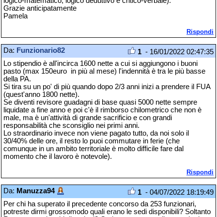
logico-matematico, logico deduttivo e critico-verbale).
Grazie anticipatamente
Pamela
Rispondi
Da:
Funzionario82
1
- 16/01/2022 02:47:35
Lo stipendio è all'incirca 1600 nette a cui si aggiungono i buoni
pasto (max 150euro in più al mese) l'indennità è tra le più basse
della PA.
Si tira su un po' di più quando dopo 2/3 anni inizi a prendere il FUA
(quest'anno 1800 nette).
Se diventi revisore guadagni di base quasi 5000 nette sempre
liquidate a fine anno e poi c'è il rimborso chilometrico che non è
male, ma è un'attività di grande sacrificio e con grandi
responsabilità che sconsiglio nei primi anni.
Lo straordinario invece non viene pagato tutto, da noi solo il
30/40% delle ore, il resto lo puoi commutare in ferie (che
comunque in un ambito territoriale è molto difficile fare dal
momento che il lavoro è notevole).
Rispondi
Da:
Manuzza94
1
- 04/07/2022 18:19:49
Per chi ha superato il precedente concorso da 253 funzionari,
potreste dirmi grossomodo quali erano le sedi disponibili? Soltanto