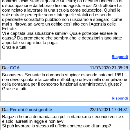
confronti dello Stato di quasi 2000 euro; ha ricevuto l'indennità di
disoccupazione da febbraio fino ad agosto e dal 23 di ottobre ha
cominciato a lavorare in una scuola come educatrice. Quindi le
sole entrate percepite sono state quelle statali ed essendo
dipendente soprattutto pubblico non riusciamo a spiegarci come
mai si ritrova ad avere un debito così alto con l'Agenzia delle
Entrate.
Vi è capitata una situazione simile? Quale potrebbe essere la
causa? Da premettere che sembra che le detrazioni siano state
apportate su ogni busta paga.
Grazie a tutti
Rispondi
Da:
CGA
11/07/2020 21:39:28
Buonasera. Scusate la domanda stupida: essendo nato nel 1991
non devo spuntare la casella sull'obbligo di leva nella compilazione
della domanda per il concorso funzionari amministrativi, giusto?
Grazie a tutti.
Rispondi
Da:
Per chi è così gentile
22/07/2021 17:04:31
Ragazzi ho una domanda...un po' in ritardo..ma secondo voi se si
è solo laureati in legge e non avv
Si può lavorare lo stesso all ufficio contenzioso di un usp?