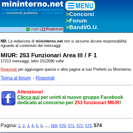
>
Concorsi
>
Forum
>
Bandi/G.U.
Login
|
Registrati
NB:
La redazione di
mininterno.net
non si assume alcuna responsabilità
riguardo al contenuto dei messaggi.
MIUR: 253 Funzionari Area III / F 1
17213 messaggi, letto 1012696 volte
Registrati
per aggiungere questa o altre pagine ai tuoi Preferiti su Mininterno.
Torna al forum
-
Rispondi
Attenzione!
Clicca qui
per unirti al nuovo gruppo Facebook
dedicato al concorso per
253 funzionari MIUR
!
Pagina:
,
,
,
,
,
, ...,
,
,
,
,
,
574
1
2
3
4
5
6
569
570
571
572
573