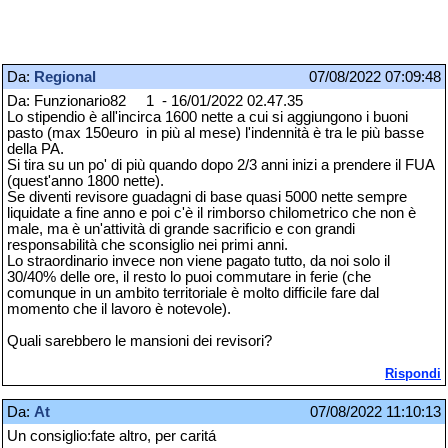
Da:
Regional
07/08/2022 07:09:48
Da: Funzionario82 1 - 16/01/2022 02.47.35
Lo stipendio è all'incirca 1600 nette a cui si aggiungono i buoni
pasto (max 150euro in più al mese) l'indennità è tra le più basse
della PA.
Si tira su un po' di più quando dopo 2/3 anni inizi a prendere il FUA
(quest'anno 1800 nette).
Se diventi revisore guadagni di base quasi 5000 nette sempre
liquidate a fine anno e poi c'è il rimborso chilometrico che non è
male, ma è un'attività di grande sacrificio e con grandi
responsabilità che sconsiglio nei primi anni.
Lo straordinario invece non viene pagato tutto, da noi solo il
30/40% delle ore, il resto lo puoi commutare in ferie (che
comunque in un ambito territoriale è molto difficile fare dal
momento che il lavoro è notevole).
Quali sarebbero le mansioni dei revisori?
Rispondi
Da:
At
07/08/2022 11:10:13
Un consiglio:fate altro, per caritá