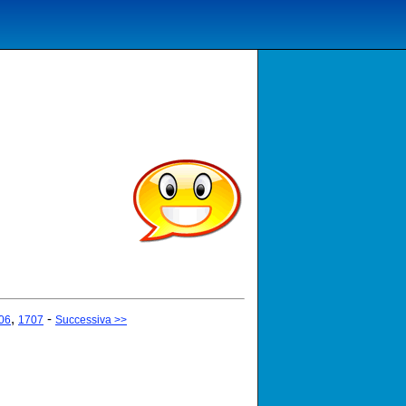
,
-
06
1707
Successiva >>