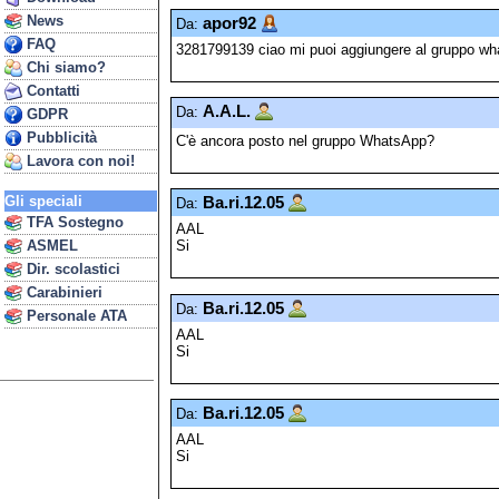
News
apor92
Da:
FAQ
3281799139 ciao mi puoi aggiungere al gruppo wh
Chi siamo?
Contatti
A.A.L.
Da:
GDPR
Pubblicità
C'è ancora posto nel gruppo WhatsApp?
Lavora con noi!
Gli speciali
Ba.ri.12.05
Da:
TFA Sostegno
AAL
ASMEL
Si
Dir. scolastici
Carabinieri
Ba.ri.12.05
Da:
Personale ATA
AAL
Si
Ba.ri.12.05
Da:
AAL
Si