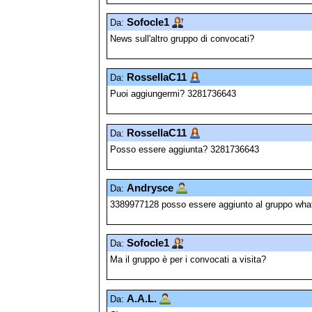
Sofocle1
Da:
News sull'altro gruppo di convocati?
RossellaC11
Da:
Puoi aggiungermi? 3281736643
RossellaC11
Da:
Posso essere aggiunta? 3281736643
Andrysce
Da:
3389977128 posso essere aggiunto al gruppo wh
Sofocle1
Da:
Ma il gruppo è per i convocati a visita?
A.A.L.
Da: