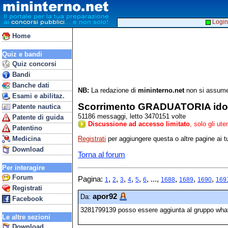
Login
Home
Quiz e bandi
Quiz concorsi
Bandi
Banche dati
NB:
La redazione di
mininterno.net
non si assume 
Esami e abilitaz.
Scorrimento GRADUATORIA idonei
Patente nautica
51186 messaggi, letto 3470151 volte
Patente di guida
Discussione ad accesso limitato
, solo gli ut
Patentino
Registrati
per aggiungere questa o altre pagine ai tu
Medicina
Download
Torna al forum
Per interagire
Forum
Pagina:
,
,
,
,
,
, ...,
,
,
,
1
2
3
4
5
6
1688
1689
1690
169
Registrati
apor92
Da:
Facebook
3281799139 posso essere aggiunta al gruppo wh
Le altre sezioni
Download