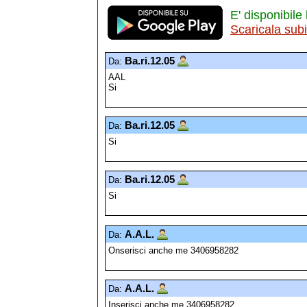
E' disponibile 
Scaricala sub
Ba.ri.12.05
Da:
AAL
Si
Ba.ri.12.05
Da:
Si
Ba.ri.12.05
Da:
Si
A.A.L.
Da:
Onserisci anche me 3406958282
A.A.L.
Da:
Inserisci anche me 3406958282