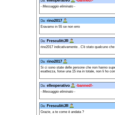
elleoperativo
-banned!-
Da:
- Messaggio eliminato -
rino2017
Da:
Eravamo in 55 se non erro
FresculittJR
Da:
rino2017 indicativamente...C'è stato qualcuno che 
rino2017
Da:
Si ci sono state delle persone che non hanno super
esattezza, forse una 15 ina in totale, non li ho con
elleoperativo
-banned!-
Da:
- Messaggio eliminato -
FresculittJR
Da:
Grazie, a te come è andata ?