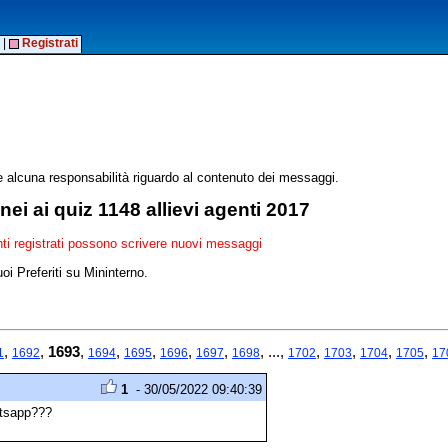
|
Registrati
alcuna responsabilità riguardo al contenuto dei messaggi.
 ai quiz 1148 allievi agenti 2017
enti registrati possono scrivere nuovi messaggi
oi Preferiti su Mininterno.
,
,
1693
,
,
,
,
,
, ...,
,
,
,
,
1
1692
1694
1695
1696
1697
1698
1702
1703
1704
1705
17
1
- 30/05/2022 09:40:39
atsapp???