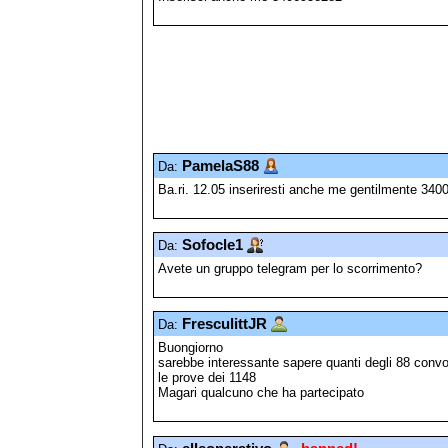
PamelaS88
Da:
Ba.ri. 12.05 inseriresti anche me gentilmente 34
Sofocle1
Da:
Avete un gruppo telegram per lo scorrimento?
FresculittJR
Da:
Buongiorno
sarebbe interessante sapere quanti degli 88 convoc
le prove dei 1148
Magari qualcuno che ha partecipato