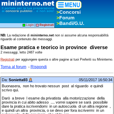
>
Concorsi
>
Forum
>
Bandi/G.U.
Login
|
Registrati
NB:
La redazione di
mininterno.net
non si assume alcuna responsabilità
riguardo al contenuto dei messaggi.
Esame pratica e teorico in province diverse
2 messaggi, letto 2487 volte
Registrati
per aggiungere questa o altre pagine ai tuoi Preferiti su Mininterno.
Torna al forum
-
Rispondi
Da:
Sonietta93
05/11/2017 16:50:34
Buonasera, non ho trovato nessun post al riguardo e quindi
scrivo qui.
Darò a breve l esame da privatista alla motorizzazione della
provincia in cui abito adesso .... vorrei sapere se sarà possibile
dare la pratica iscrivendomi in un autoscuola di un altra regione ,
e quindi un altra provincia, o se devo per fora iscrivermi in un