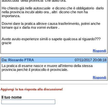
autoscuola della provincia che abito ora.
Ho chiesto già nelle autoscuole e dicono che è obbligatorio darlo
nella provincia incubi abito ora , altri dicono che non ha
importanza.
Dovrei dare la pratica altrove causa trasferimento, potrei anche
tornare qui x darla ma vorrei evitare .
Avete avuto esperienze simili o sapete qualcosa al riguardo???
grazie
Rispondi
Da:
Riccardo FTRA
07/11/2017 20:08:18
La pratica di esame nasce e muore all'interno della stessa
provincia perchè il protocollo è provinciale.
Rispondi
Aggiungi la tua risposta alla discussione!
Il tuo nome