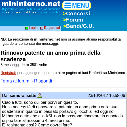
>
Concorsi
>
Forum
>
Bandi/G.U.
Login
|
Registrati
NB:
La redazione di
mininterno.net
non si assume alcuna responsabilità
riguardo al contenuto dei messaggi.
Rinnovo patente un anno prima della
scadenza
8 messaggi, letto 3581 volte
Registrati
per aggiungere questa o altre pagine ai tuoi Preferiti su Mininterno.
Torna al forum
-
Rispondi
Da:
samurai.sette
23/10/2017 16:58:06
Ciao a tutti, sono qui per porvi un quesito.
Ho la necessità di rinnovare la patente un anno prima della sua
scadenza in quanto in passato portavo gli occhiali ed oggi no.
Mi hanno detto che alla ASL non la possono rinnovare in quanto lo
si può fare al massimo 4 mesi prima.
E' realmente così? Come dovrei fare?