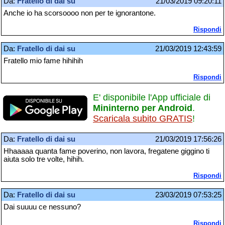
Da:
Fratello di dai su
21/03/2019 09:20:11
Anche io ha scorsoooo non per te ignorantone.
Rispondi
Da:
Fratello di dai su
21/03/2019 12:43:59
Fratello mio fame hihihih
Rispondi
E' disponibile l'App ufficiale di
Mininterno per Android
.
Scaricala subito GRATIS
!
Da:
Fratello di dai su
21/03/2019 17:56:26
Hhaaaaa quanta fame poverino, non lavora, fregatene giggino ti
aiuta solo tre volte, hihih.
Rispondi
Da:
Fratello di dai su
23/03/2019 07:53:25
Dai suuuu ce nessuno?
Rispondi