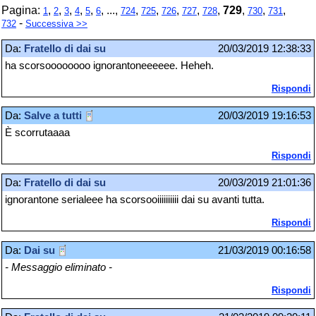
Pagina:
,
,
,
,
,
, ...,
,
,
,
,
,
729
,
,
,
1
2
3
4
5
6
724
725
726
727
728
730
731
-
732
Successiva >>
Da:
Fratello di dai su
20/03/2019 12:38:33
ha scorsoooooooo ignorantoneeeeee. Heheh.
Rispondi
Da:
Salve a tutti
20/03/2019 19:16:53
È scorrutaaaa
Rispondi
Da:
Fratello di dai su
20/03/2019 21:01:36
ignorantone serialeee ha scorsooiiiiiiiiii dai su avanti tutta.
Rispondi
Da:
Dai su
21/03/2019 00:16:58
- Messaggio eliminato -
Rispondi