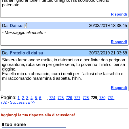
Hahah ignorantone il tartufo di legno. Ha scorsooo cretino
patentato.
Rispondi
Da:
Dai su
30/03/2019 18:38:45
- Messaggio eliminato -
Rispondi
Da:
Fratello di dai su
30/03/2019 21:03:58
Stasera fame anche molta, io ristorantino e per finire don perignon
ignorantone, roba seria per gente seria, tu poverino hihih ci pensa
giggino.
Fratello mio un abbraccio, cura i denti per l'alitosi che fai schifo e
mi raccomando mammina ti aspetta, hihih.
Rispondi
Pagina:
1
,
2
,
3
,
4
,
5
,
6
, ...,
724
,
725
,
726
,
727
,
728
,
729
,
730
,
731
,
732
-
Successiva >>
Aggiungi la tua risposta alla discussione!
Il tuo nome