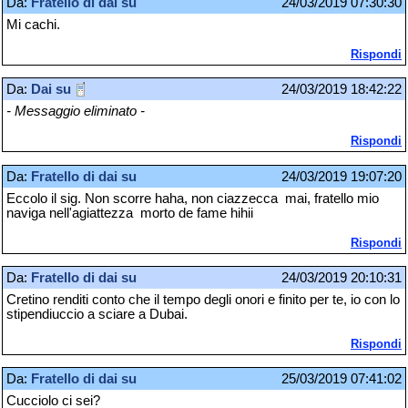
Da:
Fratello di dai su
24/03/2019 07:30:30
Mi cachi.
Rispondi
Da:
Dai su
24/03/2019 18:42:22
- Messaggio eliminato -
Rispondi
Da:
Fratello di dai su
24/03/2019 19:07:20
Eccolo il sig. Non scorre haha, non ciazzecca mai, fratello mio
naviga nell'agiattezza morto de fame hihii
Rispondi
Da:
Fratello di dai su
24/03/2019 20:10:31
Cretino renditi conto che il tempo degli onori e finito per te, io con lo
stipendiuccio a sciare a Dubai.
Rispondi
Da:
Fratello di dai su
25/03/2019 07:41:02
Cucciolo ci sei?