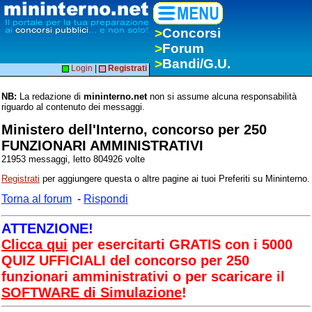
>
Concorsi
>
Forum
>
Bandi/G.U.
Login
|
Registrati
NB:
La redazione di
mininterno.net
non si assume alcuna responsabilità
riguardo al contenuto dei messaggi.
Ministero dell'Interno, concorso per 250
FUNZIONARI AMMINISTRATIVI
21953 messaggi, letto 804926 volte
Registrati
per aggiungere questa o altre pagine ai tuoi Preferiti su Mininterno.
Torna al forum
-
Rispondi
ATTENZIONE!
Clicca qui
per esercitarti GRATIS con i 5000
QUIZ UFFICIALI del concorso per 250
funzionari amministrativi o per scaricare il
SOFTWARE di Simulazione
!