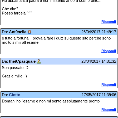
Ho abbastanza paura e non mi sento ancora così pronto...
Che dite?
Posso farcela ^^''
Rispondi
Da:
Ant0nella
26/04/2017 21:49:17
è tutto a fortuna... prova a fare i quiz su questo sito perchè sono
molto simili all'esame
Rispondi
Da:
the97pasquale
28/04/2017 14:31:32
Son passato :D
Grazie mille! :)
Rispondi
Da:
Ciotto
17/05/2017 11:39:06
Domani ho l'esame e non mi sento assolutamente pronto
Rispondi