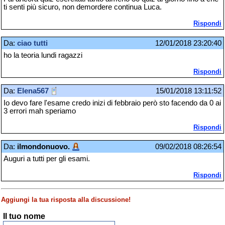
ti senti più sicuro, non demordere continua Luca.
Rispondi
Da:
ciao tutti
12/01/2018 23:20:40
ho la teoria lundi ragazzi
Rispondi
Da:
Elena567
15/01/2018 13:11:52
Io devo fare l'esame credo inizi di febbraio però sto facendo da 0 ai
3 errori mah speriamo
Rispondi
Da:
ilmondonuovo.
09/02/2018 08:26:54
Auguri a tutti per gli esami.
Rispondi
Aggiungi la tua risposta alla discussione!
Il tuo nome