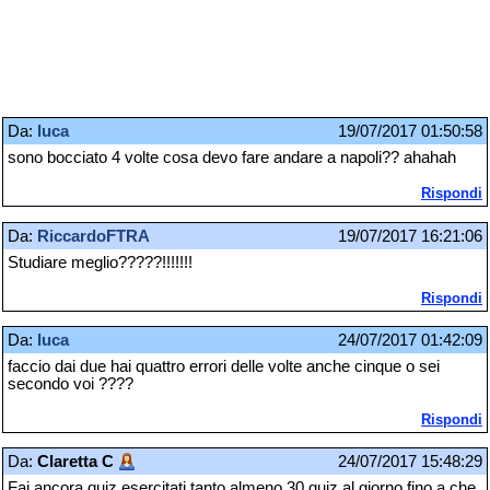
Da:
luca
19/07/2017 01:50:58
sono bocciato 4 volte cosa devo fare andare a napoli?? ahahah
Rispondi
Da:
RiccardoFTRA
19/07/2017 16:21:06
Studiare meglio?????!!!!!!!
Rispondi
Da:
luca
24/07/2017 01:42:09
faccio dai due hai quattro errori delle volte anche cinque o sei
secondo voi ????
Rispondi
Da:
Claretta C
24/07/2017 15:48:29
Fai ancora quiz esercitati tanto almeno 30 quiz al giorno fino a che