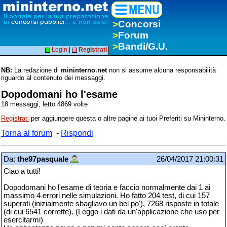
>
Concorsi
>
Forum
>
Bandi/G.U.
Login
|
Registrati
NB:
La redazione di
mininterno.net
non si assume alcuna responsabilità
riguardo al contenuto dei messaggi.
Dopodomani ho l'esame
18 messaggi, letto 4869 volte
Registrati
per aggiungere questa o altre pagine ai tuoi Preferiti su Mininterno.
Torna al forum
-
Rispondi
Da:
the97pasquale
26/04/2017 21:00:31
Ciao a tutti!
Dopodomani ho l'esame di teoria e faccio normalmente dai 1 ai
massimo 4 errori nelle simulazioni. Ho fatto 204 test, di cui 157
superati (inizialmente sbagliavo un bel po'), 7268 risposte in totale
(di cui 6541 corrette). (Leggo i dati da un'applicazione che uso per
esercitarmi)