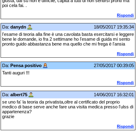
giusta, dai su non è difficile, capita a tutti di non sentirsi pronti ma
poi cela fai. .
Rispondi
Da:
danydn
18/05/2017 19:35:34
l'esame di teoria alla fine è una cavolata basta esercitarsi e leggere
bene le domande, io fra 2 settimane ho l'esame di guida mi sento
pronto guido abbastanza bene ma quello che mi frega è l'ansia
Rispondi
Da:
Pensa positivo
27/05/2017 00:39:05
Tanti auguri !!!
Rispondi
Da:
albert75
14/06/2017 16:32:01
se uno fa' la teoria da privatista,oltre al certificato del proprio
medico di base serve anche fare una visita medica presso l'ulss di
appartenenza?
grazie
Rispondi