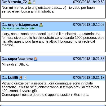
Da:
Vitruvio_72
07/03/2018 19:10:58
Non mi riferivo a te ungiuristapercaso... :-) io vado per buon
senso e per logica amministrativa
Da:
ungiuristapercaso
07/03/2018 19:12:02
Reputazione utente:
+45
clary, non ci sono precedenti, perchè il ministero sta usando una
formula diversa e lo ha dimostrato convocando 1000 persone, e se
ha fatto questo può fare anche altro. Il buongiorno si vede dal
mattino.
Da:
superfetazione
07/03/2018 19:21:38
Mi sa di sì Ufficio.
Da:
Luli85
07/03/2018 19:31:18
Vitruvio grazie per la risposta...ora comunque sono in totale
sconforto...chissà se ci chiameranno in tempo brevi al resto dei
420...sono davvero giù...
Comunque il nostro decreto è appena uscito in Gazzetta.