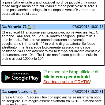
la possibilità evita le grandi città del nord. Le piccole città sono
molto meglio meno care più vivibili e meno pericolose di sera. Ci
sono posti anche a bologna in cui dopo le venti c'è veramente
paura ad uscire di casa
Da:
Vitruvio_72
07/03/2018 19:01:19
Che sciacalli! Ha ragione semprepositiva, non è vero niente... Ci
saranno 1444 sedi, dal 12 al 16 marzo scelgono i primi mille su
tutte le sedi... Poi a breve (quando saranno convocati)
sceglieranno i rimanenti 444 in ordine di graduatoria! Se fosse
altrettanto rimenti sarebbe logicamente assurdo visto i post
posizione 2400 non avrebbero avuto tempo per inviare eventuale
documentazione 104... Tra l'altro non è stato pubblicato nulla in
ordine ai post 1000 x le 104!
E' disponibile l'App ufficiale di
Mininterno per Android
.
Scaricala subito GRATIS
!
Da:
superfetazione
07/03/2018 19:02:31
Grazie Ufficio ... Seguiró il tuo consiglio anche se mi rimarrá poco
da scegliere. Era meglio essere chiamata tra i 420 ... almeno sarei
stata tra le prime.