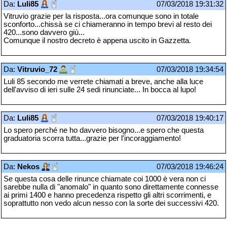
Da:
Luli85
07/03/2018 19:31:32
Vitruvio grazie per la risposta...ora comunque sono in totale
sconforto...chissà se ci chiameranno in tempo brevi al resto dei
420...sono davvero giù...
Comunque il nostro decreto è appena uscito in Gazzetta.
Da:
Vitruvio_72
07/03/2018 19:34:54
Luli 85 secondo me verrete chiamati a breve, anche alla luce
dell'avviso di ieri sulle 24 sedi rinunciate... In bocca al lupo!
Da:
Luli85
07/03/2018 19:40:17
Lo spero perché ne ho davvero bisogno...e spero che questa
graduatoria scorra tutta...grazie per l'incoraggiamento!
Da:
Nekos
07/03/2018 19:46:24
Se questa cosa delle rinunce chiamate coi 1000 è vera non ci
sarebbe nulla di "anomalo" in quanto sono direttamente connesse
ai primi 1400 e hanno precedenza rispetto gli altri scorrimenti, e
soprattutto non vedo alcun nesso con la sorte dei successivi 420.