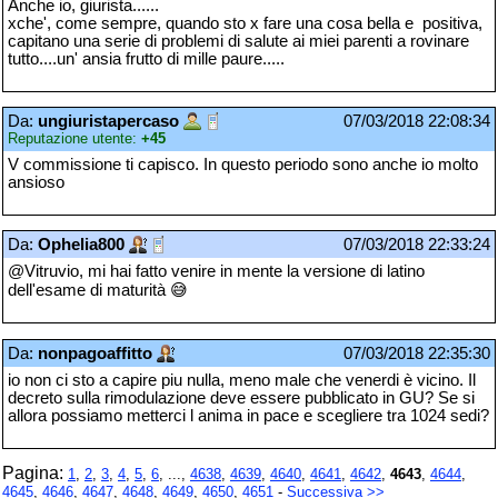
Anche io, giurista......
xche', come sempre, quando sto x fare una cosa bella e positiva,
capitano una serie di problemi di salute ai miei parenti a rovinare
tutto....un' ansia frutto di mille paure.....
Da:
ungiuristapercaso
07/03/2018 22:08:34
Reputazione utente:
+45
V commissione ti capisco. In questo periodo sono anche io molto
ansioso
Da:
Ophelia800
07/03/2018 22:33:24
@Vitruvio, mi hai fatto venire in mente la versione di latino
dell'esame di maturità 😅
Da:
nonpagoaffitto
07/03/2018 22:35:30
io non ci sto a capire piu nulla, meno male che venerdi è vicino. Il
decreto sulla rimodulazione deve essere pubblicato in GU? Se si
allora possiamo metterci l anima in pace e scegliere tra 1024 sedi?
Pagina:
1
,
2
,
3
,
4
,
5
,
6
, ...,
4638
,
4639
,
4640
,
4641
,
4642
,
4643
,
4644
,
4645
,
4646
,
4647
,
4648
,
4649
,
4650
,
4651
-
Successiva >>