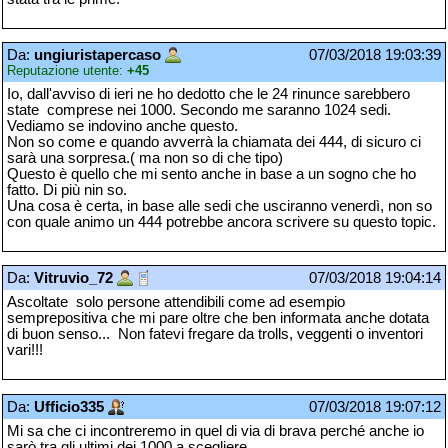
Da:
ungiuristapercaso
07/03/2018 19:03:39
Reputazione utente:
+45
Io, dall'avviso di ieri ne ho dedotto che le 24 rinunce sarebbero
state comprese nei 1000. Secondo me saranno 1024 sedi.
Vediamo se indovino anche questo.
Non so come e quando avverrà la chiamata dei 444, di sicuro ci
sarà una sorpresa.( ma non so di che tipo)
Questo è quello che mi sento anche in base a un sogno che ho
fatto. Di più nin so.
Una cosa è certa, in base alle sedi che usciranno venerdì, non so
con quale animo un 444 potrebbe ancora scrivere su questo topic.
Da:
Vitruvio_72
07/03/2018 19:04:14
Ascoltate solo persone attendibili come ad esempio
semprepositiva che mi pare oltre che ben informata anche dotata
di buon senso... Non fatevi fregare da trolls, veggenti o inventori
vari!!!
Da:
Ufficio335
07/03/2018 19:07:12
Mi sa che ci incontreremo in quel di via di brava perché anche io
sarò tra gli ultimi dei 1000 a scegliere