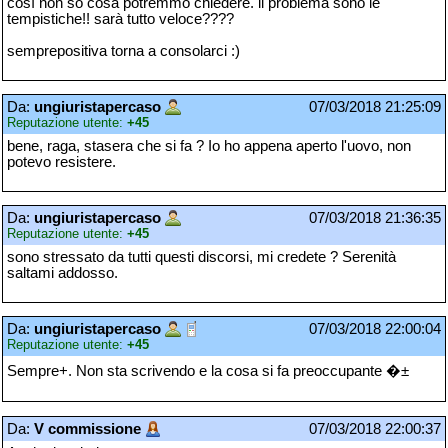
così non so cosa potremmo chiedere. il problema sono le
tempistiche!! sarà tutto veloce????
semprepositiva torna a consolarci :)
Da:
ungiuristapercaso
07/03/2018 21:25:09
Reputazione utente:
+45
bene, raga, stasera che si fa ? Io ho appena aperto l'uovo, non
potevo resistere.
Da:
ungiuristapercaso
07/03/2018 21:36:35
Reputazione utente:
+45
sono stressato da tutti questi discorsi, mi credete ? Serenità
saltami addosso.
Da:
ungiuristapercaso
07/03/2018 22:00:04
Reputazione utente:
+45
Sempre+. Non sta scrivendo e la cosa si fa preoccupante �±
Da:
V commissione
07/03/2018 22:00:37