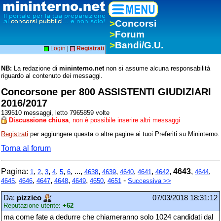
>
Concorsi
>
Forum
>
Bandi/G.U.
Login
|
Registrati
NB:
La redazione di
mininterno.net
non si assume alcuna responsabilità
riguardo al contenuto dei messaggi.
Concorsone per 800 ASSISTENTI GIUDIZIARI
2016/2017
139510 messaggi, letto 7965859 volte
Discussione chiusa
, non è possibile inserire altri messaggi
Registrati
per aggiungere questa o altre pagine ai tuoi Preferiti su Mininterno.
Torna al forum
Pagina:
,
,
,
,
,
, ...,
,
,
,
,
,
4643
,
,
1
2
3
4
5
6
4638
4639
4640
4641
4642
4644
,
,
,
,
,
,
-
4645
4646
4647
4648
4649
4650
4651
Successiva >>
Da:
pizzico
07/03/2018 18:31:12
Reputazione utente:
+62
ma come fate a dedurre che chiameranno solo 1024 candidati dal