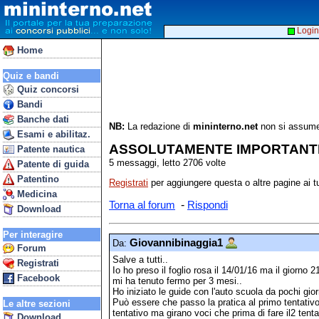
Login
Home
Quiz e bandi
Quiz concorsi
Bandi
Banche dati
NB:
La redazione di
mininterno.net
non si assume 
Esami e abilitaz.
ASSOLUTAMENTE IMPORTANT
Patente nautica
5 messaggi, letto 2706 volte
Patente di guida
Patentino
Registrati
per aggiungere questa o altre pagine ai tu
Medicina
-
Torna al forum
Rispondi
Download
Per interagire
Giovannibinaggia1
Da:
Forum
Salve a tutti..
Registrati
Io ho preso il foglio rosa il 14/01/16 ma il giorno
Facebook
mi ha tenuto fermo per 3 mesi..
Ho iniziato le guide con l'auto scuola da pochi giorn
Può essere che passo la pratica al primo tentativ
Le altre sezioni
tentativo ma girano voci che prima di fare il2 tent
Download