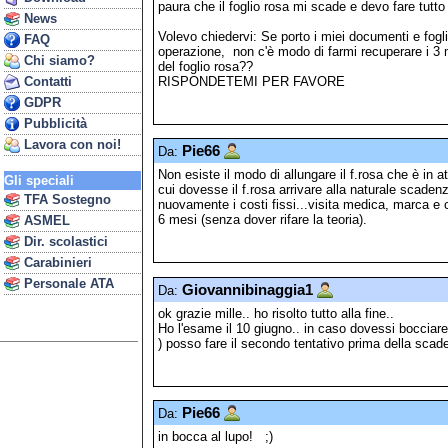
paura che il foglio rosa mi scade e devo fare tutto
News
Volevo chiedervi: Se porto i miei documenti e fogli
FAQ
operazione, non c'è modo di farmi recuperare i 3 
Chi siamo?
del foglio rosa??
RISPONDETEMI PER FAVORE
Contatti
GDPR
Pubblicità
Lavora con noi!
Pie66
Da:
Non esiste il modo di allungare il f.rosa che è in 
Gli speciali
cui dovesse il f.rosa arrivare alla naturale scaden
TFA Sostegno
nuovamente i costi fissi...visita medica, marca e co
6 mesi (senza dover rifare la teoria).
ASMEL
Dir. scolastici
Carabinieri
Personale ATA
Giovannibinaggia1
Da:
ok grazie mille.. ho risolto tutto alla fine..
Ho l'esame il 10 giugno.. in caso dovessi boccia
) posso fare il secondo tentativo prima della scad
Pie66
Da:
in bocca al lupo! ;)