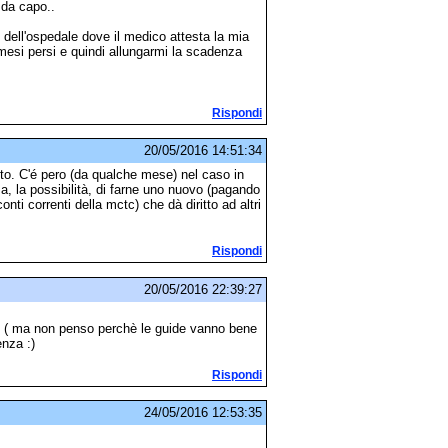
 da capo..
 dell'ospedale dove il medico attesta la mia
mesi persi e quindi allungarmi la scadenza
Rispondi
20/05/2016 14:51:34
atto. C'é pero (da qualche mese) nel caso in
za, la possibilità, di farne uno nuovo (pagando
nti correnti della mctc) che dà diritto ad altri
Rispondi
20/05/2016 22:39:27
re ( ma non penso perchè le guide vanno bene
enza :)
Rispondi
24/05/2016 12:53:35