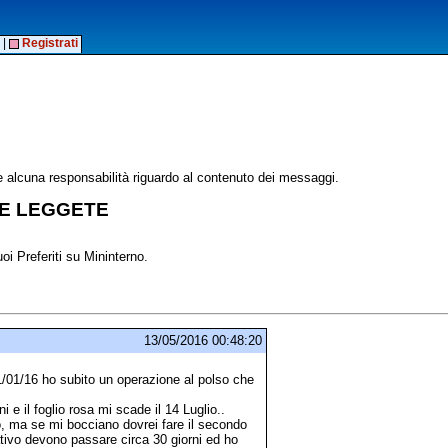
|
Registrati
alcuna responsabilità riguardo al contenuto dei messaggi.
E LEGGETE
oi Preferiti su Mininterno.
13/05/2016 00:48:20
 21/01/16 ho subito un operazione al polso che
i e il foglio rosa mi scade il 14 Luglio..
o, ma se mi bocciano dovrei fare il secondo
ativo devono passare circa 30 giorni ed ho