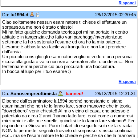
Rispondi
Da:
lu1994 d
28/12/2015 02:30:45
Ciao,solitamente nessun esaminatore ti chiede di effettuare un
sorpasso,a me non é stato chiesto!
Mi ha fatto qualche domanda teorica,poi mi ha portato in centro
abitato e in tangenziale,ho fatto vari parcheggi/inversioni,due
settimane fa ho sostenuto l'esame ed ora ho la mia patente.
L'esame é abbastanza facile vai tranquillo e non farti prendere
dall'ansia.
Un piccolo consiglio gli esaminatori vogliono vedere una persona
sicura alla guida o vai o non vai ai semafori alle rotonde ecc.. Non
tentennare mai perché ció puó procurarti una bocciatura.
In bocca al lupo per il tuo esame :)
Rispondi
Da:
Sonosempreottimista
-banned!-
28/12/2015 12:31:31
Dipende dall'esaminatore lu1994 perché nonostante ci siano
esaminatori che non te lo fanno fare, sono manovre che in teoria
"dovrebbero" venir chieste!! Al mio vicino di casa, che adesso è
patentato da circa 2 anni l'hanno fatto fare, così come a numerosi
miei amici e alle mie sorelle, quindi si te lo fanno fare volendo!! Per
rispondere a Giovanni: Puoi rifiutarti di eseguirlo solo se la strada
NON lo permette: segnali di divieto di sorpasso, striscia continua
ecc.. ma se l'esaminatore te lo chiede è perché sa che la manovra