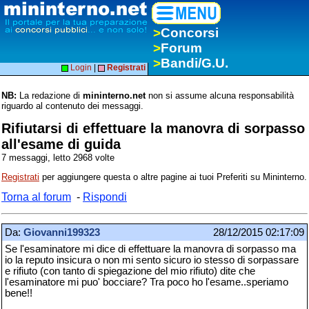
>
Concorsi
>
Forum
>
Bandi/G.U.
Login
|
Registrati
NB:
La redazione di
mininterno.net
non si assume alcuna responsabilità
riguardo al contenuto dei messaggi.
Rifiutarsi di effettuare la manovra di sorpasso
all'esame di guida
7 messaggi, letto 2968 volte
Registrati
per aggiungere questa o altre pagine ai tuoi Preferiti su Mininterno.
Torna al forum
-
Rispondi
Da:
Giovanni199323
28/12/2015 02:17:09
Se l'esaminatore mi dice di effettuare la manovra di sorpasso ma
io la reputo insicura o non mi sento sicuro io stesso di sorpassare
e rifiuto (con tanto di spiegazione del mio rifiuto) dite che
l'esaminatore mi puo' bocciare? Tra poco ho l'esame..speriamo
bene!!