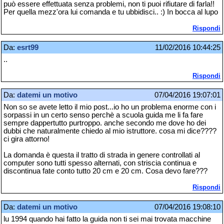
può essere effettuata senza problemi, non ti puoi rifiutare di farla!!
Per quella mezz'ora lui comanda e tu ubbidisci.. :) In bocca al lupo
Rispondi
Da:
esrt99
11/02/2016 10:44:25
..
Rispondi
Da:
datemi un motivo
07/04/2016 19:07:01
Non so se avete letto il mio post...io ho un problema enorme con i
sorpassi in un certo senso perchè a scuola guida me li fa fare
sempre dappertutto purtroppo. anche secondo me dove ho dei
dubbi che naturalmente chiedo al mio istruttore. cosa mi dice????
ci gira attorno!
La domanda è questa il tratto di strada in genere controllati al
computer sono tutti spesso alternati, con striscia continua e
discontinua fate conto tutto 20 cm e 20 cm. Cosa devo fare???
Rispondi
Da:
datemi un motivo
07/04/2016 19:08:10
lu 1994 quando hai fatto la guida non ti sei mai trovata macchine