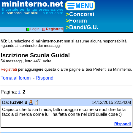
>
Concorsi
>
Forum
>
Bandi/G.U.
Login
|
Registrati
NB:
La redazione di
mininterno.net
non si assume alcuna responsabilità
riguardo al contenuto dei messaggi.
Iscrizione Scuola Guida!
54 messaggi, letto 4461 volte
Registrati
per aggiungere questa o altre pagine ai tuoi Preferiti su Mininterno.
Torna al forum
-
Rispondi
Pagina:
,
2
1
Da:
lu1994 d
14/12/2015 22:54:08
Capisco che tu sia timida, fatti coraggio e come si suol dire fai la
faccia di merda come lui l ha fatta con te nel dirti quelle cose ;)
Rispondi