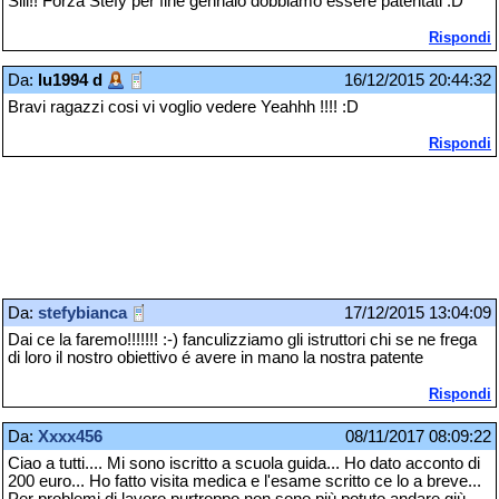
Siii!! Forza Stefy per fine gennaio dobbiamo essere patentati :D
Rispondi
Da:
lu1994 d
16/12/2015 20:44:32
Bravi ragazzi cosi vi voglio vedere Yeahhh !!!! :D
Rispondi
Da:
stefybianca
17/12/2015 13:04:09
Dai ce la faremo!!!!!!! :-) fanculizziamo gli istruttori chi se ne frega
di loro il nostro obiettivo é avere in mano la nostra patente
Rispondi
Da:
Xxxx456
08/11/2017 08:09:22
Ciao a tutti.... Mi sono iscritto a scuola guida... Ho dato acconto di
200 euro... Ho fatto visita medica e l'esame scritto ce lo a breve...