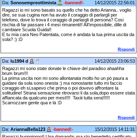
Da:
Sonosempreottimista
-banned!-
14/12/2015 22:56:01
Ragazzi io mi sono basato su quello che ha detto Arianna.. voglio
dire, se sua cugina non ha avuto il coraggio di parlargli per
telefono, dove lo trova il coraggio di parlargli di persona? Cosi
rischia di far passare i 4 mesi rimanenti!! All'impossibile, dille di
cambiare Scuola Guida!!
E tu mia cara Neo Patentata, come è andata la tua prima uscita da
sola? :) :D
Rispondi
Da:
lu1994 d
14/12/2015 23:06:53
Ragazzi mi sono state donate le chiave del paradiso ahaahha
brum brum!!!
La prima uscita non mi sono allontanata molto ho un pò paura a
guidare da sola sono onesta :) ma nonostante tutto mi faccio
coraggio eh si,sapevo che prima o poi dovevo affrontare la
solitudine! Strana sensazione ritrovarsi li da sola,dopo essere stata
affiancata da qualcuno per mesi!!!! Taxiii tutta sera!!!!!!
Scarrozzare gente qua e lá :D
Rispondi
Da:
AriannaBella123
-banned!-
15/12/2015 14:11:31
Ragazzi buongiorno!! Una domanda: ma sto benedetto certificato