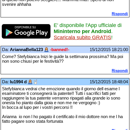
svenire ahhaha
Rispondi
E' disponibile l'App ufficiale di
Mininterno per Android
.
Scaricala subito GRATIS
!
Da:
AriannaBella123
-banned!-
15/12/2015 18:21:00
Come? Stefybianca Inizi le guide la settimana prossima? Ma poi
non sono chiusi per le festività??
Rispondi
Da:
lu1994 d
15/12/2015 18:48:04
Stefybianca vedrai che emozione quando il giorno dell esame l
esaminatore ti consegnerà la patente!! Tutti i sacrifici fatti per
raggiungere la tua patente verranno ripagati alla grande io sono
onesta ho pianto dalla gioia e non me ne vergogno :)
In bocca al lupo per i vostri percorsi !!
Arianna io non l ho pagato il certificato il mio dottore non me l ha
fatto pagare sono stata fortunata