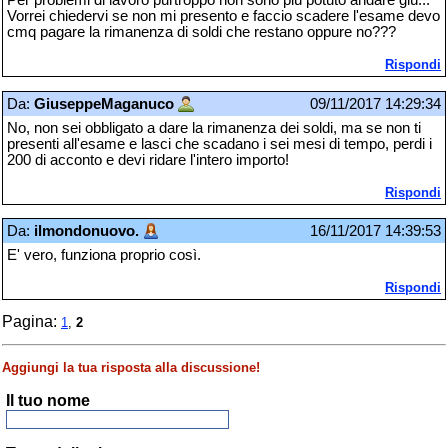
Per problemi di lavoro purtroppo non sono più potuto andare giù...
Vorrei chiedervi se non mi presento e faccio scadere l'esame devo
cmq pagare la rimanenza di soldi che restano oppure no???
Rispondi
Da:
GiuseppeMaganuco
09/11/2017 14:29:34
No, non sei obbligato a dare la rimanenza dei soldi, ma se non ti
presenti all'esame e lasci che scadano i sei mesi di tempo, perdi i
200 di acconto e devi ridare l'intero importo!
Rispondi
Da:
ilmondonuovo.
16/11/2017 14:39:53
E' vero, funziona proprio così.
Rispondi
Pagina:
1
,
2
Aggiungi la tua risposta alla discussione!
Il tuo nome