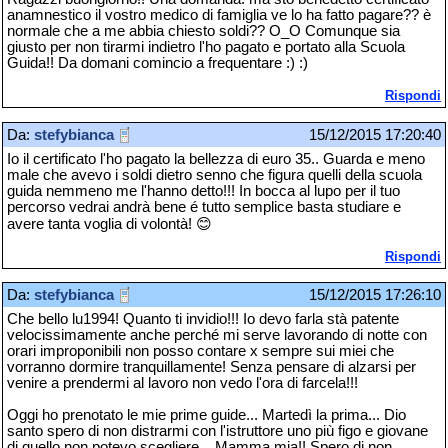
anamnestico il vostro medico di famiglia ve lo ha fatto pagare?? è
normale che a me abbia chiesto soldi?? O_O Comunque sia
giusto per non tirarmi indietro l'ho pagato e portato alla Scuola
Guida!! Da domani comincio a frequentare :) :)
Rispondi
Da:
stefybianca
15/12/2015 17:20:40
Io il certificato l'ho pagato la bellezza di euro 35.. Guarda e meno
male che avevo i soldi dietro senno che figura quelli della scuola
guida nemmeno me l'hanno detto!!! In bocca al lupo per il tuo
percorso vedrai andrà bene é tutto semplice basta studiare e
avere tanta voglia di volontà! 😊
Rispondi
Da:
stefybianca
15/12/2015 17:26:10
Che bello lu1994! Quanto ti invidio!!! Io devo farla stà patente
velocissimamente anche perché mi serve lavorando di notte con
orari improponibili non posso contare x sempre sui miei che
vorranno dormire tranquillamente! Senza pensare di alzarsi per
venire a prendermi al lavoro non vedo l'ora di farcela!!!
Oggi ho prenotato le mie prime guide... Martedì la prima... Dio
santo spero di non distrarmi con l'istruttore uno più figo e giovane
di quello non potevo scegliere... Mamma mia!! Spero di non