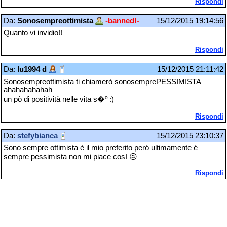
Rispondi
Da:
Sonosempreottimista
-banned!-
15/12/2015 19:14:56
Quanto vi invidio!!
Rispondi
Da:
lu1994 d
15/12/2015 21:11:42
Sonosempreottimista ti chiameró sonosemprePESSIMISTA
ahahahahahah
un pò di positività nelle vita s�º :)
Rispondi
Da:
stefybianca
15/12/2015 23:10:37
Sono sempre ottimista é il mio preferito peró ultimamente é
sempre pessimista non mi piace così 😣
Rispondi