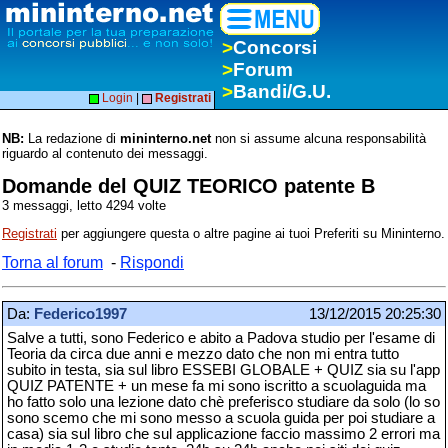
>
Concorsi
>
Forum
>
Bandi/G.U.
Login
|
Registrati
NB:
La redazione di
mininterno.net
non si assume alcuna responsabilità
riguardo al contenuto dei messaggi.
Domande del QUIZ TEORICO patente B
3 messaggi, letto 4294 volte
Registrati
per aggiungere questa o altre pagine ai tuoi Preferiti su Mininterno.
Torna al forum
-
Rispondi
Da:
Federico1997
13/12/2015 20:25:30
Salve a tutti, sono Federico e abito a Padova studio per l'esame di
Teoria da circa due anni e mezzo dato che non mi entra tutto
subito in testa, sia sul libro ESSEBI GLOBALE + QUIZ sia su l'app
QUIZ PATENTE + un mese fa mi sono iscritto a scuolaguida ma
ho fatto solo una lezione dato chè preferisco studiare da solo (lo so
sono scemo che mi sono messo a scuola guida per poi studiare a
casa) sia sul libro che sul applicazione faccio massimo 2 errori ma