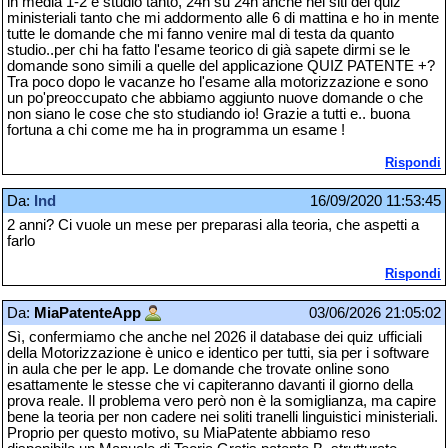
in media 1-2 e studio tanto, 24h su 24h anche nei siti dei quiz
ministeriali tanto che mi addormento alle 6 di mattina e ho in mente
tutte le domande che mi fanno venire mal di testa da quanto
studio..per chi ha fatto l'esame teorico di già sapete dirmi se le
domande sono simili a quelle del applicazione QUIZ PATENTE +?
Tra poco dopo le vacanze ho l'esame alla motorizzazione e sono
un po'preoccupato che abbiamo aggiunto nuove domande o che
non siano le cose che sto studiando io! Grazie a tutti e.. buona
fortuna a chi come me ha in programma un esame !
Rispondi
Da:
Ind
16/09/2020 11:53:45
2 anni? Ci vuole un mese per preparasi alla teoria, che aspetti a
farlo
Rispondi
Da:
MiaPatenteApp
03/06/2026 21:05:02
Sì, confermiamo che anche nel 2026 il database dei quiz ufficiali
della Motorizzazione è unico e identico per tutti, sia per i software
in aula che per le app. Le domande che trovate online sono
esattamente le stesse che vi capiteranno davanti il giorno della
prova reale. Il problema vero però non è la somiglianza, ma capire
bene la teoria per non cadere nei soliti tranelli linguistici ministeriali.
Proprio per questo motivo, su MiaPatente abbiamo reso