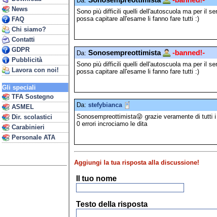
Sonosempreottimista
-banned!-
Da:
News
Sono più difficili quelli dell'autoscuola ma per i
possa capitare all'esame li fanno fare tutti :)
FAQ
Chi siamo?
Contatti
GDPR
Sonosempreottimista
-banned!-
Da:
Pubblicità
Sono più difficili quelli dell'autoscuola ma per i
Lavora con noi!
possa capitare all'esame li fanno fare tutti :)
Gli speciali
TFA Sostegno
Da:
stefybianca
ASMEL
Sonosempreottimista😜 grazie veramente di tutti i
Dir. scolastici
0 errori incrociamo le dita
Carabinieri
Personale ATA
Aggiungi la tua risposta alla discussione!
Il tuo nome
Testo della risposta