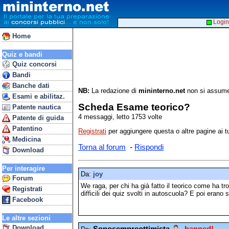
Login
Home
Quiz e bandi
Quiz concorsi
Bandi
Banche dati
NB:
La redazione di
mininterno.net
non si assume 
Esami e abilitaz.
Scheda Esame teorico?
Patente nautica
4 messaggi, letto 1753 volte
Patente di guida
Patentino
Registrati
per aggiungere questa o altre pagine ai tu
Medicina
-
Torna al forum
Rispondi
Download
Per interagire
Da:
joy
Forum
We raga, per chi ha già fatto il teorico come ha tr
Registrati
difficili dei quiz svolti in autoscuola? E poi erano s
Facebook
Le altre sezioni
Download