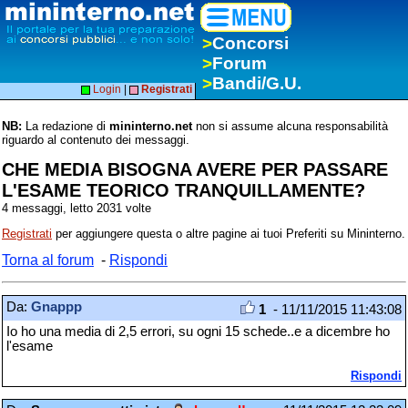
>
Concorsi
>
Forum
>
Bandi/G.U.
Login
|
Registrati
NB:
La redazione di
mininterno.net
non si assume alcuna responsabilità
riguardo al contenuto dei messaggi.
CHE MEDIA BISOGNA AVERE PER PASSARE
L'ESAME TEORICO TRANQUILLAMENTE?
4 messaggi, letto 2031 volte
Registrati
per aggiungere questa o altre pagine ai tuoi Preferiti su Mininterno.
Torna al forum
-
Rispondi
Da:
Gnappp
1
- 11/11/2015 11:43:08
Io ho una media di 2,5 errori, su ogni 15 schede..e a dicembre ho
l'esame
Rispondi