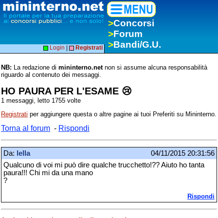
>
Concorsi
>
Forum
>
Bandi/G.U.
Login
|
Registrati
NB:
La redazione di
mininterno.net
non si assume alcuna responsabilità
riguardo al contenuto dei messaggi.
HO PAURA PER L'ESAME 😢
1 messaggi, letto 1755 volte
Registrati
per aggiungere questa o altre pagine ai tuoi Preferiti su Mininterno.
Torna al forum
-
Rispondi
Da:
lella
04/11/2015 20:31:56
Qualcuno di voi mi può dire qualche trucchetto!?? Aiuto ho tanta
paura!!! Chi mi da una mano
?
Rispondi