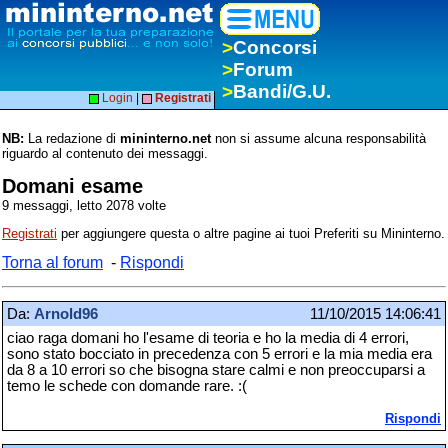
>
Concorsi
>
Forum
>
Bandi/G.U.
Login
|
Registrati
NB:
La redazione di
mininterno.net
non si assume alcuna responsabilità
riguardo al contenuto dei messaggi.
Domani esame
9 messaggi, letto 2078 volte
Registrati
per aggiungere questa o altre pagine ai tuoi Preferiti su Mininterno.
Torna al forum
-
Rispondi
Da:
Arnold96
11/10/2015 14:06:41
ciao raga domani ho l'esame di teoria e ho la media di 4 errori,
sono stato bocciato in precedenza con 5 errori e la mia media era
da 8 a 10 errori so che bisogna stare calmi e non preoccuparsi a
temo le schede con domande rare. :(
Rispondi