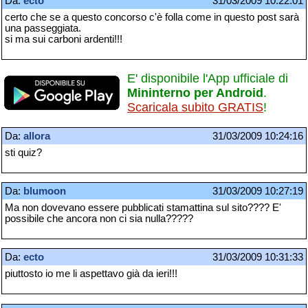
Da:
ecto
31/03/2009 10:22:01
certo che se a questo concorso c'è folla come in questo post sarà
una passeggiata.
si ma sui carboni ardenti!!!
E' disponibile l'App ufficiale di
Mininterno per Android
.
Scaricala subito GRATIS
!
Da:
allora
31/03/2009 10:24:16
sti quiz?
Da:
blumoon
31/03/2009 10:27:19
Ma non dovevano essere pubblicati stamattina sul sito???? E'
possibile che ancora non ci sia nulla?????
Da:
ecto
31/03/2009 10:31:33
piuttosto io me li aspettavo già da ieri!!!