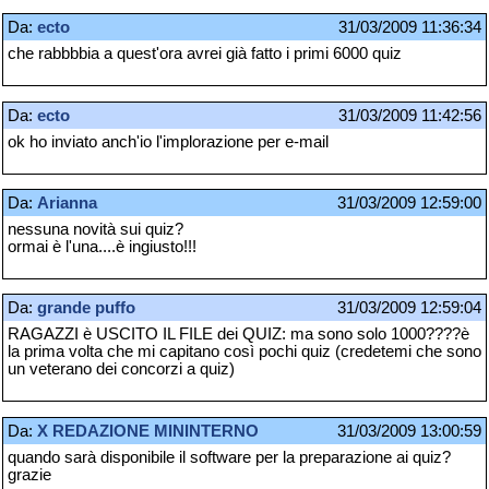
Da:
ecto
31/03/2009 11:36:34
che rabbbbia a quest'ora avrei già fatto i primi 6000 quiz
Da:
ecto
31/03/2009 11:42:56
ok ho inviato anch'io l'implorazione per e-mail
Da:
Arianna
31/03/2009 12:59:00
nessuna novità sui quiz?
ormai è l'una....è ingiusto!!!
Da:
grande puffo
31/03/2009 12:59:04
RAGAZZI è USCITO IL FILE dei QUIZ: ma sono solo 1000????è
la prima volta che mi capitano così pochi quiz (credetemi che sono
un veterano dei concorzi a quiz)
Da:
X REDAZIONE MININTERNO
31/03/2009 13:00:59
quando sarà disponibile il software per la preparazione ai quiz?
grazie