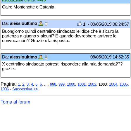
Reputazione utente:
+476
Cairo Montenotte e Catania
Da:
alessioultimo
1
- 09/05/2019 08:24:57
Buongiorno quindi centralino sindacato lei dice che è sicuro la
partenza a giugno x alcuni? E quando dovrebbero arrivare le
convocazioni? Grazie x la risposta..
Da:
alessioultimo
09/05/2019 14:52:35
X centralino sindacato potresti rispondere alla mia domanda???
grazie..
Pagina:
1
,
2
,
3
,
4
,
5
,
6
, ...,
998
,
999
,
1000
,
1001
,
1002
,
1003
,
1004
,
1005
,
1006
-
Successiva >>
Torna al forum