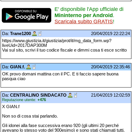
E' disponibile l'App ufficiale di
Mininterno per Android
.
Scaricala subito GRATIS
!
Da:
Trane1200
20/04/2019 22:22:24
https://www.giustizia.it/giustizia/prot/it/mg_data_form.wp?
liveUid=2017DAP300M
Vai sul sito, scrivi il tuo codice fiscale e dimmi cosa ti esce scritto
Da:
GIAN.f.
20/04/2019 22:35:46
OK provo domani mattina con il PC. E ti faccio sapere buona
pasqua ciao
Da:
CENTRALINO SINDACATO
21/04/2019 12:02:59
Reputazione utente:
+476
X GIAN.f
Non so di cosa stai parlando.
Gli idonei alla fase successiva erano 920 (gli ultimi 20 perché
avevano lo stesso voto del 900esimo) e sono stati chiamati tutti.