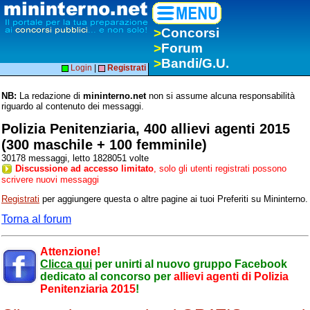
>
Concorsi
>
Forum
>
Bandi/G.U.
Login
|
Registrati
NB:
La redazione di
mininterno.net
non si assume alcuna responsabilità
riguardo al contenuto dei messaggi.
Polizia Penitenziaria, 400 allievi agenti 2015
(300 maschile + 100 femminile)
30178 messaggi, letto 1828051 volte
Discussione ad accesso limitato
, solo gli utenti registrati possono
scrivere nuovi messaggi
Registrati
per aggiungere questa o altre pagine ai tuoi Preferiti su Mininterno.
Torna al forum
Attenzione!
Clicca qui
per unirti al nuovo gruppo Facebook
dedicato al concorso per
allievi agenti di Polizia
Penitenziaria 2015
!