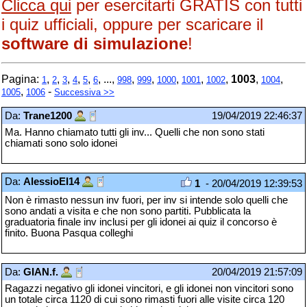
Clicca qui
per esercitarti GRATIS con tutti
i quiz ufficiali, oppure per scaricare il
software di simulazione
!
Pagina:
,
,
,
,
,
, ...,
,
,
,
,
,
1003
,
,
1
2
3
4
5
6
998
999
1000
1001
1002
1004
,
-
1005
1006
Successiva >>
Da:
Trane1200
19/04/2019 22:46:37
Ma. Hanno chiamato tutti gli inv... Quelli che non sono stati
chiamati sono solo idonei
Da:
AlessioEI14
1
- 20/04/2019 12:39:53
Non è rimasto nessun inv fuori, per inv si intende solo quelli che
sono andati a visita e che non sono partiti. Pubblicata la
graduatoria finale inv inclusi per gli idonei ai quiz il concorso è
finito. Buona Pasqua colleghi
Da:
GIAN.f.
20/04/2019 21:57:09
Ragazzi negativo gli idonei vincitori, e gli idonei non vincitori sono
un totale circa 1120 di cui sono rimasti fuori alle visite circa 120