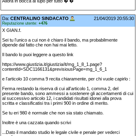
Allora in bocca al lupo per tutto �'�
Da:
CENTRALINO SINDACATO
21/04/2019 20:55:30
Reputazione utente:
+476
X GIAN.f.
Sei tu l'unico a cui non è chiaro il bando, ma probabilmente
dipende dal fatto che non hai mai letto.
Il bando lo puoi leggere a questo link
https://www.giustizia.it/giustizia/it/mg_1_8_1.page?
contentId=SDC1166131&previsiousPage=mg_1_6_1
e l'articolo 10 comma 9 recita chiaramente, per chi vuole capirlo :
Ferma restando la riserva di cui all'articolo 1, comma 2, del
presente bando, sono ammessi a sostenere gli accertamenti di cui
al successivo articolo 12, i candidati risultati idonei alla prova
scritta e classificatisi tra i primi 900 in ordine di merito.
Se tu eri 980 è normale che non sia stato chiamato.
Inoltre è una cazzata quando scrivi
...Dato il mandato studio le legale civile e penale per vederci