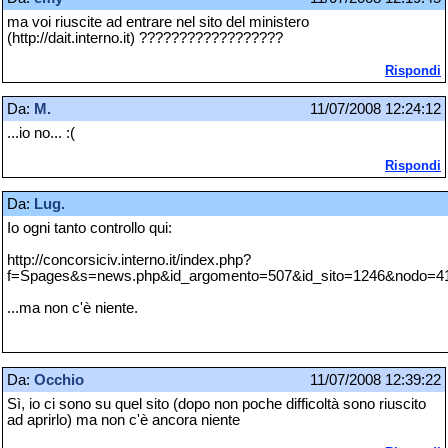
ma voi riuscite ad entrare nel sito del ministero
(http://dait.interno.it) ??????????????????
Rispondi
Da:
M.
11/07/2008 12:24:12
...io no... :(
Rispondi
Da:
Lug.
Io ogni tanto controllo qui:
http://concorsiciv.interno.it/index.php?
f=Spages&s=news.php&id_argomento=507&id_sito=1246&nodo=4
...ma non c'è niente.
Da:
Occhio
11/07/2008 12:39:22
Sì, io ci sono su quel sito (dopo non poche difficoltà sono riuscito
ad aprirlo) ma non c'è ancora niente