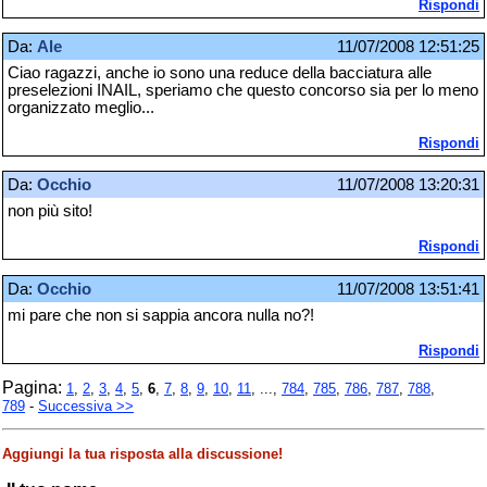
Rispondi
Da:
Ale
11/07/2008 12:51:25
Ciao ragazzi, anche io sono una reduce della bacciatura alle
preselezioni INAIL, speriamo che questo concorso sia per lo meno
organizzato meglio...
Rispondi
Da:
Occhio
11/07/2008 13:20:31
non più sito!
Rispondi
Da:
Occhio
11/07/2008 13:51:41
mi pare che non si sappia ancora nulla no?!
Rispondi
Pagina:
1
,
2
,
3
,
4
,
5
,
6
,
7
,
8
,
9
,
10
,
11
, ...,
784
,
785
,
786
,
787
,
788
,
789
-
Successiva >>
Aggiungi la tua risposta alla discussione!