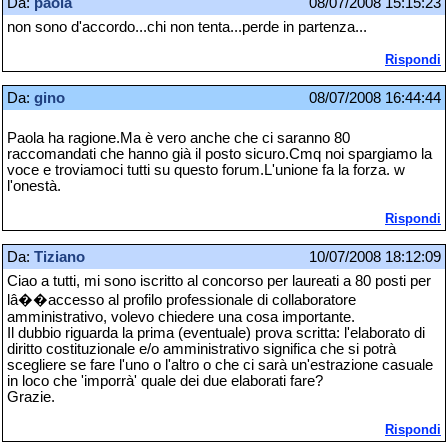
Da:
paola
08/07/2008 15:15:23
non sono d'accordo...chi non tenta...perde in partenza...
Rispondi
Da:
gino
08/07/2008 16:44:44
Paola ha ragione.Ma è vero anche che ci saranno 80
raccomandati che hanno già il posto sicuro.Cmq noi spargiamo la
voce e troviamoci tutti su questo forum.L'unione fa la forza. w
l'onestà.
Rispondi
Da:
Tiziano
10/07/2008 18:12:09
Ciao a tutti, mi sono iscritto al concorso per laureati a 80 posti per
lâ��accesso al profilo professionale di collaboratore
amministrativo, volevo chiedere una cosa importante.
Il dubbio riguarda la prima (eventuale) prova scritta: l'elaborato di
diritto costituzionale e/o amministrativo significa che si potrà
scegliere se fare l'uno o l'altro o che ci sarà un'estrazione casuale
in loco che 'imporrà' quale dei due elaborati fare?
Grazie.
Rispondi