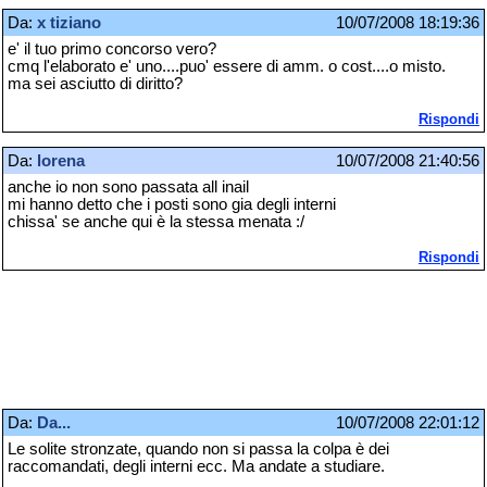
Da:
x tiziano
10/07/2008 18:19:36
e' il tuo primo concorso vero?
cmq l'elaborato e' uno....puo' essere di amm. o cost....o misto.
ma sei asciutto di diritto?
Rispondi
Da:
lorena
10/07/2008 21:40:56
anche io non sono passata all inail
mi hanno detto che i posti sono gia degli interni
chissa' se anche qui è la stessa menata :/
Rispondi
Da:
Da...
10/07/2008 22:01:12
Le solite stronzate, quando non si passa la colpa è dei
raccomandati, degli interni ecc. Ma andate a studiare.