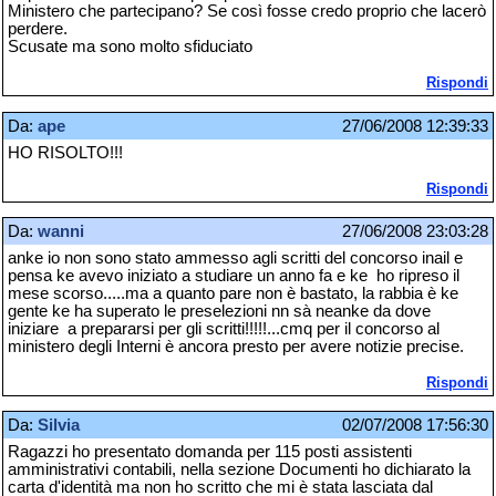
Ministero che partecipano? Se così fosse credo proprio che lacerò
perdere.
Scusate ma sono molto sfiduciato
Rispondi
Da:
ape
27/06/2008 12:39:33
HO RISOLTO!!!
Rispondi
Da:
wanni
27/06/2008 23:03:28
anke io non sono stato ammesso agli scritti del concorso inail e
pensa ke avevo iniziato a studiare un anno fa e ke ho ripreso il
mese scorso.....ma a quanto pare non è bastato, la rabbia è ke
gente ke ha superato le preselezioni nn sà neanke da dove
iniziare a prepararsi per gli scritti!!!!!...cmq per il concorso al
ministero degli Interni è ancora presto per avere notizie precise.
Rispondi
Da:
Silvia
02/07/2008 17:56:30
Ragazzi ho presentato domanda per 115 posti assistenti
amministrativi contabili, nella sezione Documenti ho dichiarato la
carta d'identità ma non ho scritto che mi è stata lasciata dal