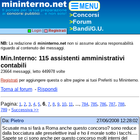
>
Concorsi
>
Forum
>
Bandi/G.U.
Login
|
Registrati
NB:
La redazione di
mininterno.net
non si assume alcuna responsabilità
riguardo al contenuto dei messaggi.
Min.Interno: 115 assistenti amministrativi
contabili
23664 messaggi, letto 449978 volte
Registrati
per aggiungere questa o altre pagine ai tuoi Preferiti su Mininterno.
Torna al forum
-
Rispondi
Pagina:
,
,
,
,
,
6
,
,
,
,
,
, ...,
,
,
,
,
,
1
2
3
4
5
7
8
9
10
11
784
785
786
787
788
-
789
Successiva >>
Da:
Pietro
27/06/2008 12:28:02
Scusate ma si farà a Roma anche questo concorso? sono reduce
dalla bocciatura alle preselettive inail e ho il morale sotto i tacchi.....
Sapete se ci sono anche per questo concorso molti interni del