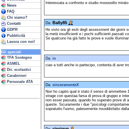
Interessata a confronto e studio mooooolto mirato
News
FAQ
Chi siamo?
Bally85
Da:
Contatti
GDPR
Ho visto ora gli esiti degli assessment dei giorni 
la metà insufficienti e i pochi sufficienti passati 
Pubblicità
Se qualcuno ha già fatto le prove e vuole illuminar
Lavora con noi!
Gli speciali
TFA Sostegno
Da:
io
ASMEL
ciao a tutti anche io partecipo, contenta di aver t
Dir. scolastici
Carabinieri
Personale ATA
Da:
sinceramenteX
Non ho capito qual è stato il senso di ammettere 1
strage con questaa farsa di prova di gruppo e int
non esser passata, quando ho superato prove di ass
queste. Sicuramente i due "psicologi comportament
sopratutto l'uomo, palesemente insoddisfatto dalla 
ciprigvn
Da: