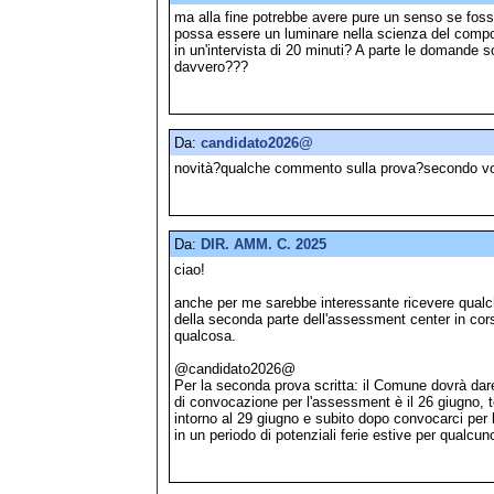
ma alla fine potrebbe avere pure un senso se foss
possa essere un luminare nella scienza del comp
in un'intervista di 20 minuti? A parte le domande s
davvero???
Da:
candidato2026@
novità?qualche commento sulla prova?secondo voi
Da:
DIR. AMM. C. 2025
ciao!
anche per me sarebbe interessante ricevere qualch
della seconda parte dell'assessment center in corso
qualcosa.
@candidato2026@
Per la seconda prova scritta: il Comune dovrà dare
di convocazione per l'assessment è il 26 giugno, 
intorno al 29 giugno e subito dopo convocarci per 
in un periodo di potenziali ferie estive per qualcu