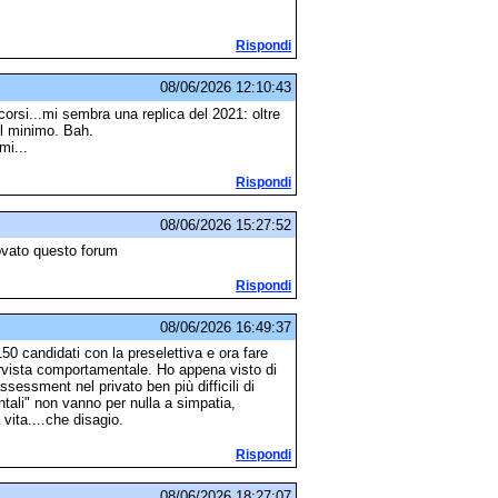
Rispondi
08/06/2026 12:10:43
scorsi...mi sembra una replica del 2021: oltre
col minimo. Bah.
mi...
Rispondi
08/06/2026 15:27:52
rovato questo forum
Rispondi
08/06/2026 16:49:37
50 candidati con la preselettiva e ora fare
ervista comportamentale. Ho appena visto di
essment nel privato ben più difficili di
ali" non vanno per nulla a simpatia,
vita....che disagio.
Rispondi
08/06/2026 18:27:07