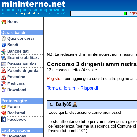
Login
Home
Quiz e bandi
Quiz concorsi
Bandi
Banche dati
NB:
La redazione di
mininterno.net
non si assume 
Esami e abilitaz.
Concorso 3 dirigenti amministra
Patente nautica
12 messaggi, letto 747 volte
Patente di guida
Patentino
Registrati
per aggiungere questa o altre pagine ai tu
Medicina
-
Torna al forum
Rispondi
Download
Per interagire
Bally85
Da:
Forum
Ecco qui la discussione come promesso!
Registrati
Facebook
Io sto affrontando tutto per vari motivi senza gro
dell'esperienza (per me la seconda col Comune di 
Le altre sezioni
l'avevo fatto nel 2021).
Download