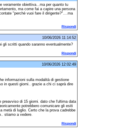
e veramente obiettiva...ma per quanto tu
ortamento, ma come fai a capire una persona
contate "perchè vuoi fare il dirigente?"....ma
Rispondi
10/06/2026 11:14:52
 gli scritti quando saranno eventualmente?
Rispondi
10/06/2026 12:02:49
e informazioni sulla modalità di gestione
 in questi giorni.. grazie a chi ci saprà dire
 preavviso di 15 giorni. dato che l'ultima data
teoricamente potrebbero comunicare gli esiti
la metà di luglio. Certo che la prova cadrebbe
no.. stiamo a vedere.
Rispondi