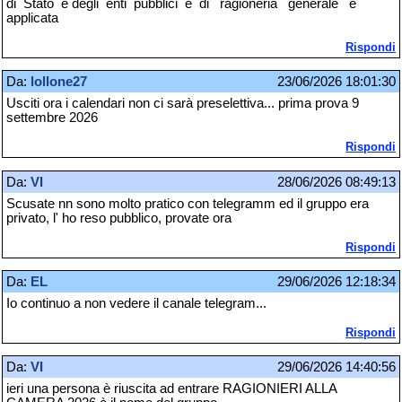
di Stato e degli enti pubblici e di ragioneria generale e
applicata
Rispondi
Da:
lollone27
23/06/2026 18:01:30
Usciti ora i calendari non ci sarà preselettiva... prima prova 9
settembre 2026
Rispondi
Da:
VI
28/06/2026 08:49:13
Scusate nn sono molto pratico con telegramm ed il gruppo era
privato, l' ho reso pubblico, provate ora
Rispondi
Da:
EL
29/06/2026 12:18:34
Io continuo a non vedere il canale telegram...
Rispondi
Da:
VI
29/06/2026 14:40:56
ieri una persona è riuscita ad entrare RAGIONIERI ALLA