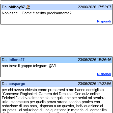
Da:
oldboy87
22/06/2026 17:52:07
Non esce... Come è scritto precisamente?
Rispondi
Da:
lollone27
23/06/2026 15:36:46
non trovo il gruppo telegram @VI
Rispondi
Da:
cospargo
23/06/2026 17:32:56
per chi aveva chiesto come prepararsi a me hanno consigliato
"Concorso Ragionieri. Camera dei Deputati. Con quiz online
Feltrinelli" e devo dire che sia per quiz che per scritti mi sembra
utile...soprattutto per quella prova strana teorico-pratica con
redazione di una nota, risposta a un quesito, individuazione di
un'ipotesi di soluzione di una questione in materia di contabilita'