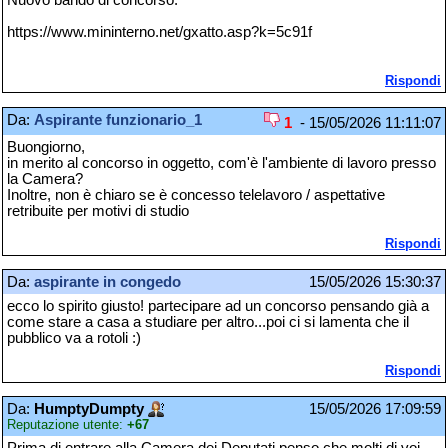
Nuovo bando di concorso:
https://www.mininterno.net/gxatto.asp?k=5c91f
Rispondi
Da:
Aspirante funzionario_1
1
- 15/05/2026 11:11:07
Buongiorno,
in merito al concorso in oggetto, com'è l'ambiente di lavoro presso
la Camera?
Inoltre, non è chiaro se è concesso telelavoro / aspettative
retribuite per motivi di studio
Rispondi
Da:
aspirante in congedo
15/05/2026 15:30:37
ecco lo spirito giusto! partecipare ad un concorso pensando già a
come stare a casa a studiare per altro...poi ci si lamenta che il
pubblico va a rotoli :)
Rispondi
Da:
HumptyDumpty
15/05/2026 17:09:59
Reputazione utente:
+67