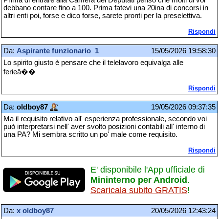
Prima di entrare alla Camera dei Deputati penso che molti di voi
debbano contare fino a 100. Prima fatevi una 20ina di concorsi in
altri enti poi, forse e dico forse, sarete pronti per la preselettiva.
Rispondi
Da:
Aspirante funzionario_1
15/05/2026 19:58:30
Lo spirito giusto è pensare che il telelavoro equivalga alle
ferieâ��
Rispondi
Da:
oldboy87
19/05/2026 09:37:35
Ma il requisito relativo all' esperienza professionale, secondo voi
può interpretarsi nell' aver svolto posizioni contabili all' interno di
una PA? Mi sembra scritto un po' male come requisito.
Rispondi
E' disponibile l'App ufficiale di
Mininterno per Android
.
Scaricala subito GRATIS
!
Da:
x oldboy87
20/05/2026 12:43:24