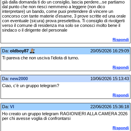
già dalla domanda ti do un consiglio, lascia perdere...se partiamo
dal punto che non riesci nemmeno a leggere (non dico
interpretare) un bando, come puoi pretendere di vincere un
concorso con tante materie d'esame, 3 prove scritte ed una orale
con eventuale (sicura) prova preselettiva. Ti consiglio di rivolgerti
verso il comune di residenza ma solo se conosci molto bene il
sindaco o il dirigente del personale
Rispondi
Da:
oldboy87
20/05/2026 16:29:09
Ti pareva che non usciva l'idiota di turno.
Rispondi
Da:
new2000
10/06/2026 15:13:43
Ciao, c'è un gruppo telegram?
Rispondi
Da:
VI
22/06/2026 15:36:18
Ho creato un gruppo telegram RAGIONIERI ALLA CAMERA 2026
per chi avesse voglia di confrontarsi
Rispondi