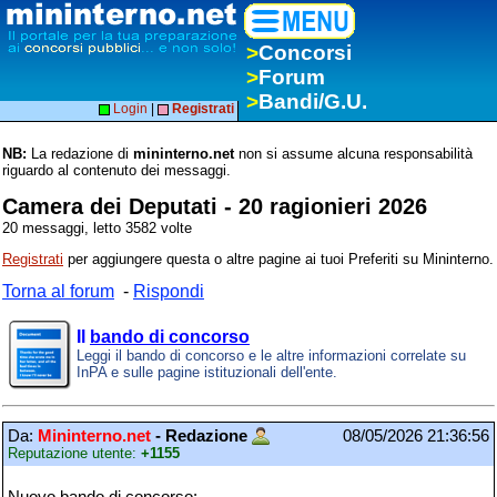
>
Concorsi
>
Forum
>
Bandi/G.U.
Login
|
Registrati
NB:
La redazione di
mininterno.net
non si assume alcuna responsabilità
riguardo al contenuto dei messaggi.
Camera dei Deputati - 20 ragionieri 2026
20 messaggi, letto 3582 volte
Registrati
per aggiungere questa o altre pagine ai tuoi Preferiti su Mininterno.
Torna al forum
-
Rispondi
Il
bando di concorso
Leggi il bando di concorso e le altre informazioni correlate su
InPA e sulle pagine istituzionali dell'ente.
Da:
Mininterno.net
- Redazione
08/05/2026 21:36:56
Reputazione utente:
+1155