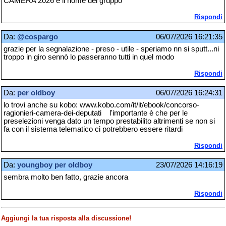
CAMERA 2026 è il nome del gruppo
Rispondi
Da:
@cospargo
06/07/2026 16:21:35
grazie per la segnalazione - preso - utile - speriamo nn si sputt...ni
troppo in giro sennò lo passeranno tutti in quel modo
Rispondi
Da:
per oldboy
06/07/2026 16:24:31
lo trovi anche su kobo: www.kobo.com/it/it/ebook/concorso-
ragionieri-camera-dei-deputati l'importante è che per le
preselezioni venga dato un tempo prestabilito altrimenti se non si
fa con il sistema telematico ci potrebbero essere ritardi
Rispondi
Da:
youngboy per oldboy
23/07/2026 14:16:19
sembra molto ben fatto, grazie ancora
Rispondi
Aggiungi la tua risposta alla discussione!