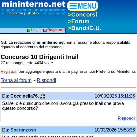
>
Concorsi
>
Forum
>
Bandi/G.U.
Login
|
Registrati
NB:
La redazione di
mininterno.net
non si assume alcuna responsabilità
riguardo al contenuto dei messaggi.
Concorso 10 Dirigenti Inail
27 messaggi, letto 4434 volte
Registrati
per aggiungere questa o altre pagine ai tuoi Preferiti su Mininterno.
Torna al forum
-
Rispondi
Da:
Coccinella76.
10/03/2026 15:11:26
Salve, c'è qualcuno che non lavora già presso Inail che prova
questo concorso?
Rispondi
Da:
Speranzoso
10/03/2026 15:58:36