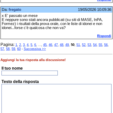
Da:
fregato
19/05/2026 10:09:36
x E' passato un mese
E neppure sono stati ancora pubblicati (su siti di MASE, InPA,
Formez) i risultati della prova orale, con le liste di idonei e non
idonei...forse c'è qualcosa che non va?
Rispondi
Pagina:
1
,
2
,
3
,
4
,
5
,
6
, ...,
45
,
46
,
47
,
48
,
49
,
50
,
51
,
52
,
53
,
54
,
55
,
56
,
57
,
58
,
59
,
60
-
Successiva >>
Aggiungi la tua risposta alla discussione!
Il tuo nome
Testo della risposta