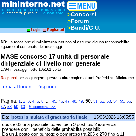
>
Concorsi
>
Forum
>
Bandi/G.U.
Login
|
Registrati
NB:
La redazione di
mininterno.net
non si assume alcuna responsabilità
riguardo al contenuto dei messaggi.
MASE concorso 17 unità di personale
dirigenziale di livello non generale
1794 messaggi, letto 105161 volte
Registrati
per aggiungere questa o altre pagine ai tuoi Preferiti su Mininterno.
Torna al forum
-
Rispondi
Pagina:
,
,
,
,
,
, ...,
,
,
,
,
,
50
,
,
,
,
,
,
,
1
2
3
4
5
6
45
46
47
48
49
51
52
53
54
55
56
,
,
,
-
57
58
59
60
Successiva >>
Da:
Ipotesi simulata di graduatoria finale
15/05/2026 16:05:55
codice 02 una possibile ipotesi per i 9 posti più 2 idonei da
prendere con il beneficio delle probabilità possibili:
Da un 1 posto con punteggio compreso tra 265 e 270 fino a 11