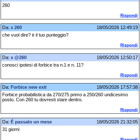
260
Rispondi
Da:
x 260
18/05/2026 12:49:19
che vuol dire? è il tuo punteggio?
Rispondi
Da:
x @260
18/05/2026 12:50:17
conosci ipotesi di forbice tra n.1 e n. 11?
Rispondi
Da:
Forbice new exit
18/05/2026 17:57:38
Forbice probabilistica da 270/275 primo a 250/260 undicesimo
posto. Con 260 tu dovresti stare dentro.
Rispondi
Da:
É passato un mese
18/05/2026 21:32:05
31 giorni
Rispondi