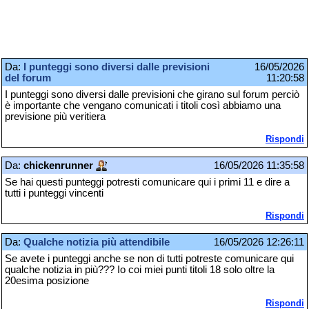
Da:
I punteggi sono diversi dalle previsioni
16/05/2026
del forum
11:20:58
I punteggi sono diversi dalle previsioni che girano sul forum perciò
è importante che vengano comunicati i titoli così abbiamo una
previsione più veritiera
Rispondi
Da:
chickenrunner
16/05/2026 11:35:58
Se hai questi punteggi potresti comunicare qui i primi 11 e dire a
tutti i punteggi vincenti
Rispondi
Da:
Qualche notizia più attendibile
16/05/2026 12:26:11
Se avete i punteggi anche se non di tutti potreste comunicare qui
qualche notizia in più??? Io coi miei punti titoli 18 solo oltre la
20esima posizione
Rispondi