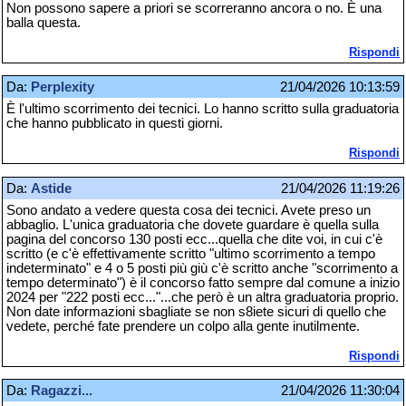
Non possono sapere a priori se scorreranno ancora o no. È una
balla questa.
Rispondi
Da:
Perplexity
21/04/2026 10:13:59
È l'ultimo scorrimento dei tecnici. Lo hanno scritto sulla graduatoria
che hanno pubblicato in questi giorni.
Rispondi
Da:
Astide
21/04/2026 11:19:26
Sono andato a vedere questa cosa dei tecnici. Avete preso un
abbaglio. L'unica graduatoria che dovete guardare è quella sulla
pagina del concorso 130 posti ecc...quella che dite voi, in cui c'è
scritto (e c'è effettivamente scritto "ultimo scorrimento a tempo
indeterminato" e 4 o 5 posti più giù c'è scritto anche "scorrimento a
tempo determinato") è il concorso fatto sempre dal comune a inizio
2024 per "222 posti ecc..."...che però è un altra graduatoria proprio.
Non date informazioni sbagliate se non s8iete sicuri di quello che
vedete, perché fate prendere un colpo alla gente inutilmente.
Rispondi
Da:
Ragazzi...
21/04/2026 11:30:04