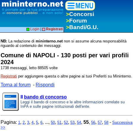
>
Concorsi
>
Forum
>
Bandi/G.U.
Login
|
Registrati
NB:
La redazione di
mininterno.net
non si assume alcuna responsabilità
riguardo al contenuto dei messaggi.
Comune di NAPOLI - 130 posti per vari profili
2024
1738 messaggi, letto 88505 volte
Registrati
per aggiungere questa o altre pagine ai tuoi Preferiti su Mininterno.
Torna al forum
-
Rispondi
Il
bando di concorso
Leggi il bando di concorso e le altre informazioni correlate su
InPA e sulle pagine istituzionali dell'ente.
Pagina:
,
,
,
,
,
, ...,
,
,
,
,
,
55
,
,
,
-
1
2
3
4
5
6
50
51
52
53
54
56
57
58
Successiva
>>