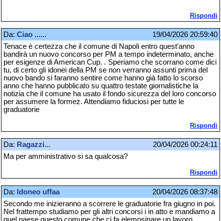
Rispondi
Da:
Ciao ......
19/04/2026 20:59:40
Tenace è certezza che il comune di Napoli entro quest'anno
bandirà un nuovo concorso per PM a tempo indeterminato, anche
per esigenze di American Cup. . Speriamo che scorrano come dici
tu, di certo gli idonei della PM se non verranno assunti prima del
nuovo bando si faranno sentire come hanno già fatto lo scorso
anno che hanno pubblicato su quattro testate giornalistiche la
notizia che il comune ha usato il fondo sicurezza del loro concorso
per assumere la formez. Attendiamo fiduciosi per tutte le
graduatorie
Rispondi
Da:
Ragazzi...
20/04/2026 00:24:11
Ma per amministrativo si sa qualcosa?
Rispondi
Da:
Idoneo uffaa
20/04/2026 08:37:48
Secondo me inizieranno a scorrere le graduatorie fra giugno in poi.
Nel frattempo studiamo per gli altri concorsi i in atto e mandiamo a
quel paese questo comune che ci fa elemosinare un lavoro