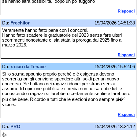
se hanno altra possibilità, dopo un po' fuggono
Rispondi
Da:
Frechilor
19/04/2026 14:51:38
Veramente hanno fatto pena con i concorsi.
Hanno fatto scadere le graduatorie del 2023 senza fare ulteri
scorrimenti nonostante ci sia stata la proroga dal 2925 fino a
marzo 2026.
Rispondi
Da:
x ciao da Tenace
19/04/2026 15:52:06
Si lo so,ma appunto proprio perchè c é esigenza devono
scorrerla,non gli conviene spendere altri soldi per un nuovo
concorso. Se buttano dei ragazzi idonei per strada senza
assumerli l opinione pubblica,e i media non ne sarebbe lieti,e
conoscendo i ragazzi si farebbero certamente sentie e farebbero
piu che bene. Ricordo a tutti che le elezioni sono sempre pi�º
vicine..
Rispondi
Da:
PRO
19/04/2026 18:24:12
👍