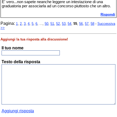
E' vero...non sapete neanche leggere un intestazione di una
graduatoria per associarla ad un concorso piuttosto che un altro.
Rispondi
Pagina:
1
,
2
,
3
,
4
,
5
,
6
, ...,
50
,
51
,
52
,
53
,
54
,
55
,
56
,
57
,
58
-
Successiva
>>
Aggiungi la tua risposta alla discussione!
Il tuo nome
Testo della risposta
Aggiungi risposta