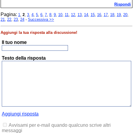
Rispondi
Pagina:
1
,
2
,
3
,
4
,
5
,
6
,
7
,
8
,
9
,
10
,
11
,
12
,
13
,
14
,
15
,
16
,
17
,
18
,
19
,
20
,
21
,
22
,
23
,
24
-
Successiva >>
Aggiungi la tua risposta alla discussione!
Il tuo nome
Testo della risposta
Aggiungi risposta
Avvisami per e-mail quando qualcuno scrive altri
messaggi