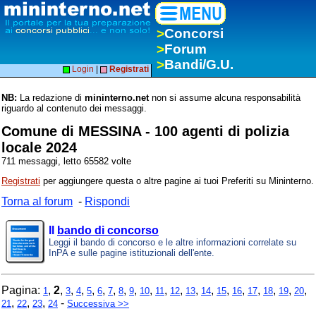
>
Concorsi
>
Forum
>
Bandi/G.U.
Login
|
Registrati
NB:
La redazione di
mininterno.net
non si assume alcuna responsabilità
riguardo al contenuto dei messaggi.
Comune di MESSINA - 100 agenti di polizia
locale 2024
711 messaggi, letto 65582 volte
Registrati
per aggiungere questa o altre pagine ai tuoi Preferiti su Mininterno.
Torna al forum
-
Rispondi
Il
bando di concorso
Leggi il bando di concorso e le altre informazioni correlate su
InPA e sulle pagine istituzionali dell'ente.
Pagina:
,
2
,
,
,
,
,
,
,
,
,
,
,
,
,
,
,
,
,
,
,
1
3
4
5
6
7
8
9
10
11
12
13
14
15
16
17
18
19
20
,
,
,
-
21
22
23
24
Successiva >>