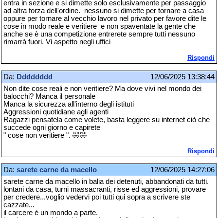
entra in sezione e si dimette solo esclusivamente per passaggio
ad altra forza dell'ordine. nessuno si dimette per tornare a casa
oppure per tornare al vecchio lavoro nel privato per favore dite le
cose in modo reale e veritiere e non spaventate la gente che
anche se è una competizione entrerete sempre tutti nessuno
rimarrà fuori. Vi aspetto negli uffici
Rispondi
Da:
Dddddddd
12/06/2025 13:38:44
Non dite cose reali e non veritiere? Ma dove vivi nel mondo dei
balocchi? Manca il personale
Manca la sicurezza all'interno degli istituti
Aggressioni quotidiane agli agenti
Ragazzi pensatela come volete, basta leggere su internet ciò che
succede ogni giorno e capirete
" cose non veritiere ". 🤣🤣
Rispondi
Da:
sarete carne da macello
12/06/2025 14:27:06
sarete carne da macello in balia dei detenuti, abbandonati da tutti.
lontani da casa, turni massacranti, risse ed aggressioni, provare
per credere...voglio vedervi poi tutti qui sopra a scrivere ste
cazzate...
il carcere è un mondo a parte.