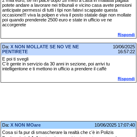
2 mila euro, se nn piace dopo 18 mesi a casa in malattia pagata
potete andare a lavorare nei tribunali e vicino casa avete pensioni
anticipate permessi di tutti i tipi non fatevi scappate questa
occasione!!! viva la polpen e viva il posto statale daje non mollate
poi quando prenderete 2500 euro e state in ufficio ve ne
accorgerete
Rispondi
Da:
X NON MOLLATE SE NO VE NE
10/06/2025
PENTIRETE
16:57:22
E poi ti svegli
C'è gente in servizio da 30 anni in sezione, poi arrivi tu
intelligentone e ti mettono in ufficio a prendere il caffè
Rispondi
Da:
X NON MOare
10/06/2025 17:07:40
Cosa si fa pur di smascherare la realtà che c'è in Polizis