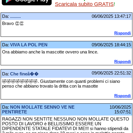
Scaricala subito GRATIS
!
Da:
.........
06/06/2025 13:47:17
Bravo 👏👏
Rispondi
Da:
VIVA LA POL PEN
09/06/2025 18:44:15
Ora abbiamo anche la mascotte ovvero una lince.
Rispondi
09/06/2025 22:51:32
Da:
Che fineâ��
🤣🤣🤣🤣🤣🤣🤣🤣. Giustamente con quanti problemi ci siano
penso che abbiano trovato la dritta con la masotte
Rispondi
Da:
NON MOLLATE SENNO VE NE
10/06/2025
PENTIRETE
15:07:51
RAGAZZI NON SENTITE NESSUNO NON MOLLATE QUESTO
POSTO DI LAVORO è BELLISSIMO ESSERE UN
DIPENDENTE STATALE FIDATEVI DI ME!!! si hanno stipendi da