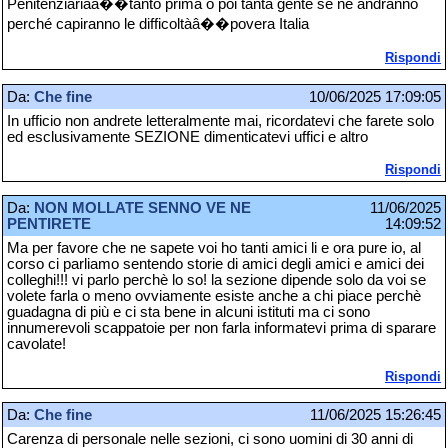
Penitenziariaâ��tanto prima o poi tanta gente se ne andranno
perché capiranno le difficoltàâ��povera Italia
Rispondi
Da:
Che fine
10/06/2025 17:09:05
In ufficio non andrete letteralmente mai, ricordatevi che farete solo
ed esclusivamente SEZIONE dimenticatevi uffici e altro
Rispondi
Da:
NON MOLLATE SENNO VE NE
11/06/2025
PENTIRETE
14:09:52
Ma per favore che ne sapete voi ho tanti amici li e ora pure io, al
corso ci parliamo sentendo storie di amici degli amici e amici dei
colleghi!!! vi parlo perchè lo so! la sezione dipende solo da voi se
volete farla o meno ovviamente esiste anche a chi piace perchè
guadagna di più e ci sta bene in alcuni istituti ma ci sono
innumerevoli scappatoie per non farla informatevi prima di sparare
cavolate!
Rispondi
Da:
Che fine
11/06/2025 15:26:45
Carenza di personale nelle sezioni, ci sono uomini di 30 anni di