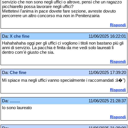
servizio che non sono negli uffici o altrove, pensi che un ragazzo
picchiarello possa lavorare negli uffici?
Mettetevi l'anima in pace dovete fare sezione, avreste dovuto
percorrere un altro concorso ma non in Penitenzairia
Rispondi
Da:
X che fine
11/06/2025 16:22:01
Hahahahaha oggi per gli uffici ci vogliono i titoli non bastano più gli
anni di servizio. La pacchia è finita da me vedi solo laureati lì
dentro com'è giusto che sia.
Rispondi
Da:
Che fine
11/06/2025 17:39:20
Mi spiace ma negli uffici vanno specialmente i raccomandati :â�")
Rispondi
Da:
.........
11/06/2025 21:28:37
Io sono laureato
Rispondi