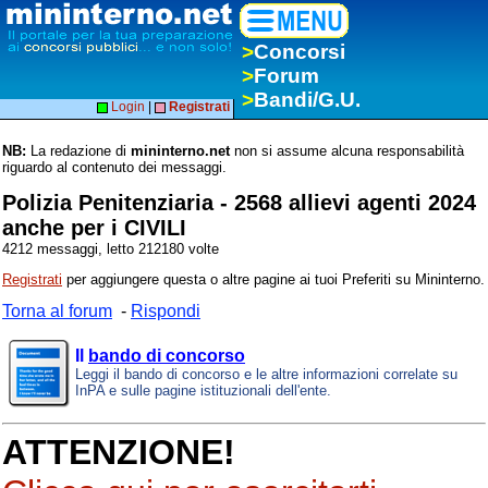
>
Concorsi
>
Forum
>
Bandi/G.U.
Login
|
Registrati
NB:
La redazione di
mininterno.net
non si assume alcuna responsabilità
riguardo al contenuto dei messaggi.
Polizia Penitenziaria - 2568 allievi agenti 2024
anche per i CIVILI
4212 messaggi, letto 212180 volte
Registrati
per aggiungere questa o altre pagine ai tuoi Preferiti su Mininterno.
Torna al forum
-
Rispondi
Il
bando di concorso
Leggi il bando di concorso e le altre informazioni correlate su
InPA e sulle pagine istituzionali dell'ente.
ATTENZIONE!