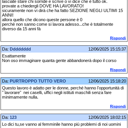
lasciate stare chi sorride e scrive o vi dice che è tutto ok.
provate a chiedergli DOVE HA LAVORATO!
sicuramente non vi dirà che ha fatto SEZIONE NEGLI ULTIMI 15
ANNI!
allora quello che dicono queste persone è 0
perchè non sanno come si lavora adesso...che è totalmente
diverso da 15 anni fà
Rispondi
Da:
Dddddddd
12/06/2025 15:15:37
Esattamente
Non oso immaginare quanta gente abbandonerà dopo il corso
Rispondi
Da:
PURTROPPO TUTTO VERO
12/06/2025 15:18:20
Questo lavoro è adatto per le donne, perché hanno l'opportunità di
" lavorare" nei caselli, uffici negli istituti maschili senza fare
minimamente nulla.
Rispondi
Da:
123
12/06/2025 18:02:15
Lo dici tu,se vanno al femminile hanno più problemi di noi uomini