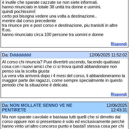
è inutile che sparate cazzate se non siete informati.
hanno rinunciato in totale 38 unità tra donne e uomini.
quindi pochissimi!
certo poi bisogna vedere una volta a destinazione..
mentre dal corso precedente
tra rinunce pre e post corso e destinazione, piu tranisiti in altre
ff.oo.
hanno rinunciato circa 100 persone tra uomini e donne
Rispondi
Da:
Dddddddd
12/06/2025 11:52:02
Al corso chi rinuncia? Puoi divertirti uscendo, facendo qualsiasi
cosa con i nuovi amici che ci si trova quindi abbandonare non
penso sia la scelta giusta
La vera vita arriverà dopo i 4 mesi del corso, li abbandoneranno la
maggior parte dei ragazzi, come sempre specialmente in questo
periodo che la situazione è delicata
Rispondi
Da:
NON MOLLATE SENNO VE NE
12/06/2025
PENTIRETE
12:43:31
Ma non sparate cavolate e bastaaa tutti quelli che si dimetto dal
corso oppure non si presentano è solo ed esclusivamente perchè
hanno vinto un'altro concorso punto e basta!! stessa cosa per chi