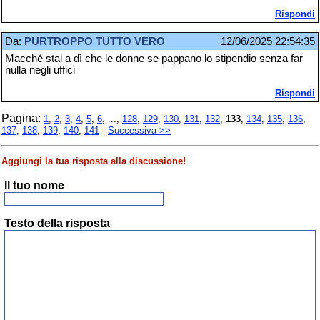
Rispondi
Da:
PURTROPPO TUTTO VERO
12/06/2025 22:54:35
Macché stai a dì che le donne se pappano lo stipendio senza far
nulla negli uffici
Rispondi
Pagina:
1
,
2
,
3
,
4
,
5
,
6
, ...,
128
,
129
,
130
,
131
,
132
,
133
,
134
,
135
,
136
,
137
,
138
,
139
,
140
,
141
-
Successiva >>
Aggiungi la tua risposta alla discussione!
Il tuo nome
Testo della risposta