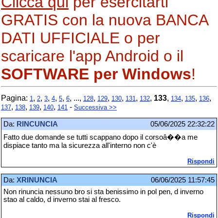
Clicca qui
per esercitarti
GRATIS con la nuova BANCA
DATI UFFICIALE o per
scaricare l'app Android o il
SOFTWARE per Windows
!
Pagina:
,
,
,
,
,
, ...,
,
,
,
,
,
133
,
,
,
,
1
2
3
4
5
6
128
129
130
131
132
134
135
136
,
,
,
,
-
137
138
139
140
141
Successiva >>
Da:
RINCUNCIA
05/06/2025 22:32:22
Fatto due domande se tutti scappano dopo il corsoâ��a me
dispiace tanto ma la sicurezza all'interno non c'è
Rispondi
Da:
XRINUNCIA
06/06/2025 11:57:45
Non rinuncia nessuno bro si sta benissimo in pol pen, d inverno
stao al caldo, d inverno stai al fresco.
Rispondi