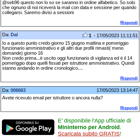
@seb96 questo non lo so se saranno in ordine alfabetico. So solo
che ognuno di noi riceverà la mail con data e sessione per quando
collegarsi. Saremo divisi a sessioni
Rispondi
Da:
Dal
1
- 17/05/2023 11:11:51
Io a questo punto credo giorno 15 giugno mattina e pomeriggio
funzionario amministrativo e gli altri due profili rimasti( meno
domande) giorno 16
Non credo prima...è uscito oggi funzionario di vigilanza ed è il 14
pomeriggio dopo quelli fissati per istruttore amministrativo. Quindi
stanno andando in ordine cronologico....
Rispondi
Da:
006663
17/05/2023 13:14:47
Avete ricevuto email per istruttore o ancora nulla?
Rispondi
E' disponibile l'App ufficiale di
Mininterno per Android
.
Scaricala subito GRATIS
!