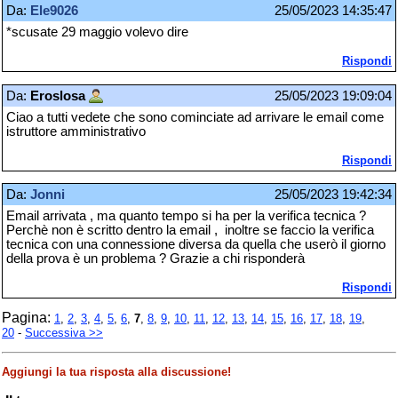
Da:
Ele9026
25/05/2023 14:35:47
*scusate 29 maggio volevo dire
Rispondi
Da:
Eroslosa
25/05/2023 19:09:04
Ciao a tutti vedete che sono cominciate ad arrivare le email come
istruttore amministrativo
Rispondi
Da:
Jonni
25/05/2023 19:42:34
Email arrivata , ma quanto tempo si ha per la verifica tecnica ?
Perchè non è scritto dentro la email , inoltre se faccio la verifica
tecnica con una connessione diversa da quella che userò il giorno
della prova è un problema ? Grazie a chi risponderà
Rispondi
Pagina:
1
,
2
,
3
,
4
,
5
,
6
,
7
,
8
,
9
,
10
,
11
,
12
,
13
,
14
,
15
,
16
,
17
,
18
,
19
,
20
-
Successiva >>
Aggiungi la tua risposta alla discussione!