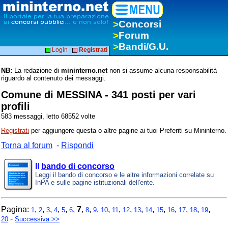
>
Concorsi
>
Forum
>
Bandi/G.U.
Login
|
Registrati
NB:
La redazione di
mininterno.net
non si assume alcuna responsabilità
riguardo al contenuto dei messaggi.
Comune di MESSINA - 341 posti per vari
profili
583 messaggi, letto 68552 volte
Registrati
per aggiungere questa o altre pagine ai tuoi Preferiti su Mininterno.
Torna al forum
-
Rispondi
Il
bando di concorso
Leggi il bando di concorso e le altre informazioni correlate su
InPA e sulle pagine istituzionali dell'ente.
Pagina:
,
,
,
,
,
,
7
,
,
,
,
,
,
,
,
,
,
,
,
,
1
2
3
4
5
6
8
9
10
11
12
13
14
15
16
17
18
19
-
20
Successiva >>