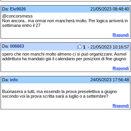
Da:
Ele9026
21/05/2023 08:48:40
@concorsmess
Non ancora.. ma ormai non mancherà molto. Per logica arriverà in
settimana entro il 27
Rispondi
Da:
006663
1
- 21/05/2023 10:16:57
spero che non manchi molto almeno ci si può organizzare. Asmel
addirittura ha mandato già il calendario per posizioni di fine giugno
Rispondi
Da:
info
24/05/2023 17:56:48
Buonasera a tutti, ma essendo la prova preselettiva a giugno
secondo voi la prova scritta sarà a luglio o a settembre?
Rispondi