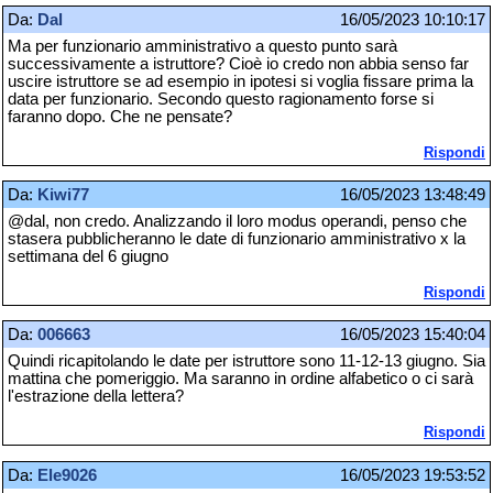
Da:
Dal
16/05/2023 10:10:17
Ma per funzionario amministrativo a questo punto sarà
successivamente a istruttore? Cioè io credo non abbia senso far
uscire istruttore se ad esempio in ipotesi si voglia fissare prima la
data per funzionario. Secondo questo ragionamento forse si
faranno dopo. Che ne pensate?
Rispondi
Da:
Kiwi77
16/05/2023 13:48:49
@dal, non credo. Analizzando il loro modus operandi, penso che
stasera pubblicheranno le date di funzionario amministrativo x la
settimana del 6 giugno
Rispondi
Da:
006663
16/05/2023 15:40:04
Quindi ricapitolando le date per istruttore sono 11-12-13 giugno. Sia
mattina che pomeriggio. Ma saranno in ordine alfabetico o ci sarà
l'estrazione della lettera?
Rispondi
Da:
Ele9026
16/05/2023 19:53:52