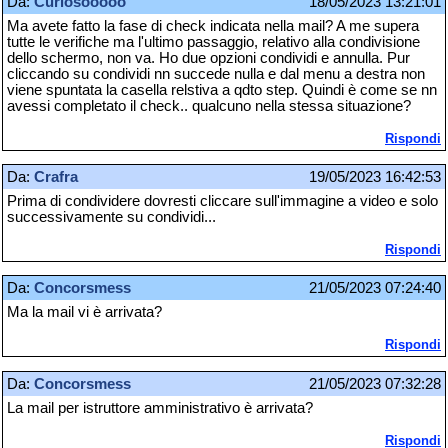
Da:
Curiosooooo
18/05/2023 13:21:01
Ma avete fatto la fase di check indicata nella mail? A me supera
tutte le verifiche ma l'ultimo passaggio, relativo alla condivisione
dello schermo, non va. Ho due opzioni condividi e annulla. Pur
cliccando su condividi nn succede nulla e dal menu a destra non
viene spuntata la casella relstiva a qdto step. Quindi è come se nn
avessi completato il check.. qualcuno nella stessa situazione?
Rispondi
Da:
Crafra
19/05/2023 16:42:53
Prima di condividere dovresti cliccare sull'immagine a video e solo
successivamente su condividi...
Rispondi
Da:
Concorsmess
21/05/2023 07:24:40
Ma la mail vi è arrivata?
Rispondi
Da:
Concorsmess
21/05/2023 07:32:28
La mail per istruttore amministrativo è arrivata?
Rispondi