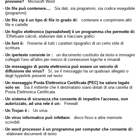
proviene?
Microsoft Word
-
Un file può contenere....
Sia dati, sia programmi, sia codice eseguibile
(programmi)
-
Un file zip è un tipo di file in grado di:
contenere e comprimere altri
file e cartelle
-
Un foglio elettronico (spreadsheet) è un programma che permette di:
Effettuare calcoli, elaborare dati e tracciare grafici
-
Un font è:
l'insieme di tutti i caratteri tipografici di un certo stile di
scrittura
-
Un ipertesto consiste in :
un documento costituito da testo e immagini
collegati l'uno all'altro per mezzo di connessioni logiche e rimandi
-
Un messaggio di posta elettronica può essere un veicolo di
diffusione dei virus?
Sì, se il messaggio ha un qualsiasi allegato o
degli hyperlink presenti nel testo
-
Un messaggio Posta Elettronica Certificata (PEC) ha valore legale
solo se:
Sia il mittente che il destinatario siano dotati di una casella di
Posta Elettronica Certificata
-
Un sistema di sicurezza che consente di impedire l'accesso, non
autorizzato, ad una rete è un:
Firewall
-
Un Trojan è :
Un virus
-
Un virus informatico può infettare:
disco fisso e altre memorie
scrivibili
-
Un word processor è un programma per computer che consente di:
elaborare documenti di testo