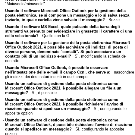
"Maiuscole/minuscole"
-
Usando il software Microsoft Office Outlook per la gestione della
posta elettronica, se si compone un messaggio e lo si salva senza
inviarlo, in quale cartella viene salvato il messaggio?
Bozze
-
Usando il software MS Excel, quale pulsante della barra degli
strumenti va premuto per evidenziare in grassetto il carattere di una
cella selezionata?
Quello con la G
-
Usando il software per la gestione della posta elettronica Microsoft
Office Outlook 2021, è possibile archiviare gli indirizzi di posta di
diverse persone, denominate "contatti". Si può associare a un
contatto più di un indirizzo e-mail?
Sì, modificando la scheda del
contatto
-
Usando Microsoft Office Outlook, è possibile osservare
nell'intestazione delle e-mail il campo Ccn:, che serve a:
nascondere
gli indirizzi dei destinatari inseriti in quel campo
-
Usando un software di gestione della posta elettronica come
Microsoft Office Outlook 2021, è possibile allegare un file a un
messaggio?
Sì, è possibile
-
Usando un software di gestione della posta elettronica come
Microsoft Office Outlook 2021, è possibile richiedere l'avviso di
ricezione quando si spedisce un messaggio?
Sì, configurando le
apposite opzioni
-
Usando un software di gestione della posta elettronica come
Microsoft Office Outlook, è possibile richiedere l'avviso di ricezione
quando si spedisce un messaggio?
Sì, configurando le apposite
opzioni