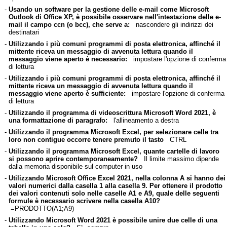
-
Usando un software per la gestione delle e-mail come Microsoft
Outlook di Office XP, è possibile osservare nell'intestazione delle e-
mail il campo ccn (o bcc), che serve a:
nascondere gli indirizzi dei
destinatari
-
Utilizzando i più comuni programmi di posta elettronica, affinché il
mittente riceva un messaggio di avvenuta lettura quando il
messaggio viene aperto è necessario:
impostare l'opzione di conferma
di lettura
-
Utilizzando i più comuni programmi di posta elettronica, affinché il
mittente riceva un messaggio di avvenuta lettura quando il
messaggio viene aperto è sufficiente:
impostare l'opzione di conferma
di lettura
-
Utilizzando il programma di videoscrittura Microsoft Word 2021, è
una formattazione di paragrafo:
l'allineamento a destra
-
Utilizzando il programma Microsoft Excel, per selezionare celle tra
loro non contigue occorre tenere premuto il tasto
CTRL
-
Utilizzando il programma Microsoft Excel, quante cartelle di lavoro
si possono aprire contemporaneamente?
Il limite massimo dipende
dalla memoria disponibile sul computer in uso
-
Utilizzando Microsoft Office Excel 2021, nella colonna A si hanno dei
valori numerici dalla casella 1 alla casella 9. Per ottenere il prodotto
dei valori contenuti solo nelle caselle A1 e A9, quale delle seguenti
formule è necessario scrivere nella casella A10?
=PRODOTTO(A1;A9)
-
Utilizzando Microsoft Word 2021 è possibile unire due celle di una