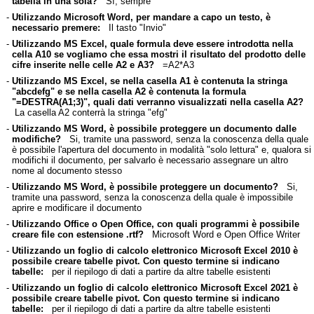
tabella in una sola?
Sì, sempre
-
Utilizzando Microsoft Word, per mandare a capo un testo, è
necessario premere:
Il tasto "Invio"
-
Utilizzando MS Excel, quale formula deve essere introdotta nella
cella A10 se vogliamo che essa mostri il risultato del prodotto delle
cifre inserite nelle celle A2 e A3?
=A2*A3
-
Utilizzando MS Excel, se nella casella A1 è contenuta la stringa
"abcdefg" e se nella casella A2 è contenuta la formula
"=DESTRA(A1;3)", quali dati verranno visualizzati nella casella A2?
La casella A2 conterrà la stringa "efg"
-
Utilizzando MS Word, è possibile proteggere un documento dalle
modifiche?
Si, tramite una password, senza la conoscenza della quale
è possibile l'apertura del documento in modalità "solo lettura" e, qualora si
modifichi il documento, per salvarlo è necessario assegnare un altro
nome al documento stesso
-
Utilizzando MS Word, è possibile proteggere un documento?
Si,
tramite una password, senza la conoscenza della quale è impossibile
aprire e modificare il documento
-
Utilizzando Office o Open Office, con quali programmi è possibile
creare file con estensione .rtf?
Microsoft Word e Open Office Writer
-
Utilizzando un foglio di calcolo elettronico Microsoft Excel 2010 è
possibile creare tabelle pivot. Con questo termine si indicano
tabelle:
per il riepilogo di dati a partire da altre tabelle esistenti
-
Utilizzando un foglio di calcolo elettronico Microsoft Excel 2021 è
possibile creare tabelle pivot. Con questo termine si indicano
tabelle:
per il riepilogo di dati a partire da altre tabelle esistenti