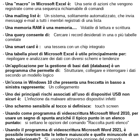
-
Una "macro" in Microsoft Excel è:
Una serie di azioni che vengono
registrate come una sequenza richiamabile di comandi
-
Una mailing list è:
Un sistema, solitamente automatizzato, che invia
messaggi e-mail a tutti i membri registrati di una lista
-
Una memoria RAM è una memoria....
Volatile di lettura e scrittura
-
Una query consente di:
Cercare i record desiderati in una o più tabelle
correlate
-
Una smart card è :
una tessera con un chip integrato
-
Una tabella pivot di Microsoft Excel è utile principalmente per:
riepilogare e analizzare dei dati con diversi schemi e tendenze
-
Un'applicazione per la gestione di basi dati (database) è un
programma che permette di:
Strutturare, collegare e interrogare i dati
secondo un modello logico
-
Un'icona in Windows 10 che presenta una freccetta in basso a
sinistra rappresenta:
Un collegamento
-
Uno dei principali rischi associati all'uso di dispositivi USB non
sicuri è:
L'infezione da malware attraverso dispositivi infetti
-
Uno schermo sensibile al tocco si definisce:
touch screen
-
Usando come programma di videoscrittura Microsoft Word 2010, per
usare un segno di spunta anziché il tipico punto in un elenco
puntato:
si settano le opzioni del comando "Raccolta punti elenco"
-
Usando il programma di videoscrittura Microsoft Word 2021, è
possibile invertire tutte le lettere maiuscole e quelle minuscole di un
testo selezionato?
Sì, usando l'apposita opzione del comando