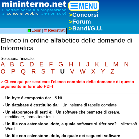
>
Concorsi
>
Forum
>
Bandi/G.U.
Login
|
Registrati
Elenco in ordine alfabetico delle domande di
Informatica
Seleziona l'iniziale:
A
B
C
D
E
F
G
H
I
J
K
L
M
N
O
P
Q
R
S
T
U
V
W
X
Y
Z
>
Clicca qui per scaricare l'elenco completo delle domande di questo
argomento in formato PDF!
-
Un byte è composto da:
8 bit
-
Un database è costituito da:
Un insieme di tabelle correlate
-
Un elaboratore di testi è:
Un software che permette di creare,
modificare, formattare testi
-
Un file con estensione .dotx, a quale software si riferisce?
Microsoft
Word
-
Un file con estensione .dotx, da quale dei seguenti software