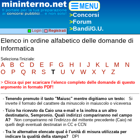
>
Concorsi
>
Forum
>
Bandi/G.U.
Login
|
Registrati
Elenco in ordine alfabetico delle domande di
Informatica
Seleziona l'iniziale:
A
B
C
D
E
F
G
H
I
J
K
L
M
N
O
P
Q
R
S
T
U
V
W
X
Y
Z
>
Clicca qui per scaricare l'elenco completo delle domande di questo
argomento in formato PDF!
-
Tenendo premuto il tasto "Maiusc" mentre digitiamo un testo:
Si
inverte il formato del carattere da minuscolo in maiuscolo o viceversa
-
Tizio ha ricevuto da Caio una e-mail e la inoltra a un altro
destinatario, Sempronio. Quali indirizzi compariranno nel campo
A?
Non compariranno né l'indirizzo del mittente precedente (Caio) né
quelli degli eventuali destinatari in CC e CCN
-
Tra le alternative elencate qual è l'unità di misura utilizzata per
indicare la qualità della stampa?
DPI