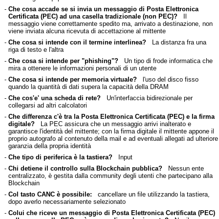
-
Che cosa accade se si invia un messaggio di Posta Elettronica
Certificata (PEC) ad una casella tradizionale (non PEC)?
Il
messaggio viene correttamente spedito ma, arrivato a destinazione, non
viene inviata alcuna ricevuta di accettazione al mittente
-
Che cosa si intende con il termine interlinea?
La distanza fra una
riga di testo e l'altra
-
Che cosa si intende per "phishing"?
Un tipo di frode informatica che
mira a ottenere le informazioni personali di un utente
-
Che cosa si intende per memoria virtuale?
l'uso del disco fisso
quando la quantità di dati supera la capacità della DRAM
-
Che cos'e' una scheda di rete?
Un'interfaccia bidirezionale per
collegarsi ad altri calcolatori
-
Che differenza c'è tra la Posta Elettronica Certificata (PEC) e la firma
digitale?
La PEC assicura che un messaggio arrivi inalterato e
garantisce l'identità del mittente; con la firma digitale il mittente appone il
proprio autografo al contenuto della mail e ad eventuali allegati ad ulteriore
garanzia della propria identità
-
Che tipo di periferica è la tastiera?
Input
-
Chi detiene il controllo sulla Blockchain pubblica?
Nessun ente
centralizzato, è gestita dalla community degli utenti che partecipano alla
Blockchain
-
Col tasto CANC è possibile:
cancellare un file utilizzando la tastiera,
dopo averlo necessariamente selezionato
-
Colui che riceve un messaggio di Posta Elettronica Certificata (PEC)