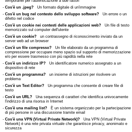
temporanei per l'autenticazione a due fattori
-
Cos'è un .jpeg?
Un formato digitale di un'immagine
-
Cos'è un bug nel contesto dello sviluppo software?
Un errore o un
difetto nel codice
-
Cos'è un cookie nei contesti delle applicazioni web?
Un file di testo
memorizzato sul computer dell'utente
-
Cos'è un cookie?
un contrassegno di riconoscimento inviato da un
server web ad un browser
-
Cos'è un file compresso?
Un file elaborato da un programma di
compressione per occupare meno spazio sul supporto di memorizzazione
e/o per essere trasmesso con più rapidità nella rete
-
Cos'è un indirizzo IP?
Un identificatore numerico assegnato a un
dispositivo di rete
-
Cos'è un programma?
un insieme di istruzioni per risolvere un
problema
-
Cos'è un Text Editor?
Un programma che consente di creare file di
testo
-
Cos'è un URL?
Una sequenza di caratteri che identifica univocamente
l'indirizzo di una risorsa in Internet
-
Cos'è una mailing list?
È un sistema organizzato per la partecipazione
di più persone in una discussione tramite email
-
Cos'è una VPN (Virtual Private Network)?
Una VPN (Virtual Private
Network) è una rete privata virtuale che garantisce privacy, anonimato e
sicurezza