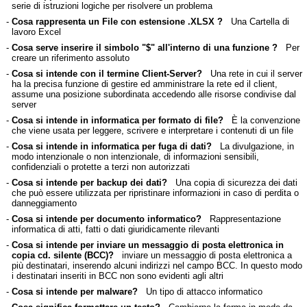
serie di istruzioni logiche per risolvere un problema
-
Cosa rappresenta un File con estensione .XLSX ?
Una Cartella di
lavoro Excel
-
Cosa serve inserire il simbolo "$" all'interno di una funzione ?
Per
creare un riferimento assoluto
-
Cosa si intende con il termine Client-Server?
Una rete in cui il server
ha la precisa funzione di gestire ed amministrare la rete ed il client,
assume una posizione subordinata accedendo alle risorse condivise dal
server
-
Cosa si intende in informatica per formato di file?
È la convenzione
che viene usata per leggere, scrivere e interpretare i contenuti di un file
-
Cosa si intende in informatica per fuga di dati?
La divulgazione, in
modo intenzionale o non intenzionale, di informazioni sensibili,
confidenziali o protette a terzi non autorizzati
-
Cosa si intende per backup dei dati?
Una copia di sicurezza dei dati
che può essere utilizzata per ripristinare informazioni in caso di perdita o
danneggiamento
-
Cosa si intende per documento informatico?
Rappresentazione
informatica di atti, fatti o dati giuridicamente rilevanti
-
Cosa si intende per inviare un messaggio di posta elettronica in
copia cd. silente (BCC)?
inviare un messaggio di posta elettronica a
più destinatari, inserendo alcuni indirizzi nel campo BCC. In questo modo
i destinatari inseriti in BCC non sono evidenti agli altri
-
Cosa si intende per malware?
Un tipo di attacco informatico