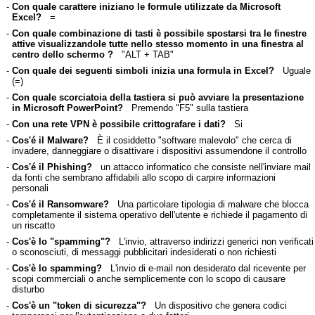
-
Con quale carattere iniziano le formule utilizzate da Microsoft
Excel?
=
-
Con quale combinazione di tasti è possibile spostarsi tra le finestre
attive visualizzandole tutte nello stesso momento in una finestra al
centro dello schermo ?
"ALT + TAB"
-
Con quale dei seguenti simboli inizia una formula in Excel?
Uguale
(=)
-
Con quale scorciatoia della tastiera si può avviare la presentazione
in Microsoft PowerPoint?
Premendo "F5" sulla tastiera
-
Con una rete VPN è possibile crittografare i dati?
Si
-
Cos'é il Malware?
È il cosiddetto "software malevolo" che cerca di
invadere, danneggiare o disattivare i dispositivi assumendone il controllo
-
Cos'é il Phishing?
un attacco informatico che consiste nell'inviare mail
da fonti che sembrano affidabili allo scopo di carpire informazioni
personali
-
Cos'é il Ransomware?
Una particolare tipologia di malware che blocca
completamente il sistema operativo dell'utente e richiede il pagamento di
un riscatto
-
Cos'è lo "spamming"?
L'invio, attraverso indirizzi generici non verificati
o sconosciuti, di messaggi pubblicitari indesiderati o non richiesti
-
Cos'è lo spamming?
L'invio di e-mail non desiderato dal ricevente per
scopi commerciali o anche semplicemente con lo scopo di causare
disturbo
-
Cos'è un "token di sicurezza"?
Un dispositivo che genera codici