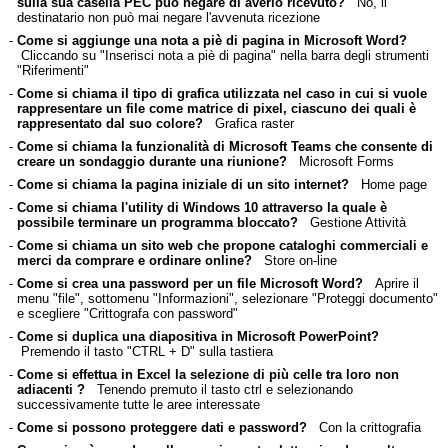
sulla sua casella PEC può negare di averlo ricevuto?
No, il
destinatario non può mai negare l'avvenuta ricezione
-
Come si aggiunge una nota a piè di pagina in Microsoft Word?
Cliccando su "Inserisci nota a piè di pagina" nella barra degli strumenti
"Riferimenti"
-
Come si chiama il tipo di grafica utilizzata nel caso in cui si vuole
rappresentare un file come matrice di pixel, ciascuno dei quali è
rappresentato dal suo colore?
Grafica raster
-
Come si chiama la funzionalità di Microsoft Teams che consente di
creare un sondaggio durante una riunione?
Microsoft Forms
-
Come si chiama la pagina iniziale di un sito internet?
Home page
-
Come si chiama l'utility di Windows 10 attraverso la quale è
possibile terminare un programma bloccato?
Gestione Attività
-
Come si chiama un sito web che propone cataloghi commerciali e
merci da comprare e ordinare online?
Store on-line
-
Come si crea una password per un file Microsoft Word?
Aprire il
menu "file", sottomenu "Informazioni", selezionare "Proteggi documento"
e scegliere "Crittografa con password"
-
Come si duplica una diapositiva in Microsoft PowerPoint?
Premendo il tasto "CTRL + D" sulla tastiera
-
Come si effettua in Excel la selezione di più celle tra loro non
adiacenti ?
Tenendo premuto il tasto ctrl e selezionando
successivamente tutte le aree interessate
-
Come si possono proteggere dati e password?
Con la crittografia