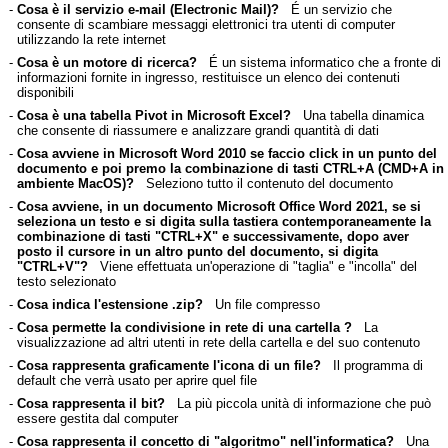
-
Cosa è il servizio e-mail (Electronic Mail)?
É un servizio che
consente di scambiare messaggi elettronici tra utenti di computer
utilizzando la rete internet
-
Cosa è un motore di ricerca?
É un sistema informatico che a fronte di
informazioni fornite in ingresso, restituisce un elenco dei contenuti
disponibili
-
Cosa è una tabella Pivot in Microsoft Excel?
Una tabella dinamica
che consente di riassumere e analizzare grandi quantità di dati
-
Cosa avviene in Microsoft Word 2010 se faccio click in un punto del
documento e poi premo la combinazione di tasti CTRL+A (CMD+A in
ambiente MacOS)?
Seleziono tutto il contenuto del documento
-
Cosa avviene, in un documento Microsoft Office Word 2021, se si
seleziona un testo e si digita sulla tastiera contemporaneamente la
combinazione di tasti "CTRL+X" e successivamente, dopo aver
posto il cursore in un altro punto del documento, si digita
"CTRL+V"?
Viene effettuata un'operazione di "taglia" e "incolla" del
testo selezionato
-
Cosa indica l'estensione .zip?
Un file compresso
-
Cosa permette la condivisione in rete di una cartella ?
La
visualizzazione ad altri utenti in rete della cartella e del suo contenuto
-
Cosa rappresenta graficamente l'icona di un file?
Il programma di
default che verrà usato per aprire quel file
-
Cosa rappresenta il bit?
La più piccola unità di informazione che può
essere gestita dal computer
-
Cosa rappresenta il concetto di "algoritmo" nell'informatica?
Una