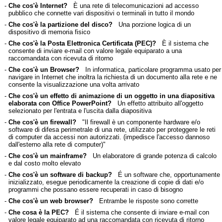
-
Che cos'è Internet?
È una rete di telecomunicazioni ad accesso
pubblico che connette vari dispositivi o terminali in tutto il mondo
-
Che cos'è la partizione del disco?
Una porzione logica di un
dispositivo di memoria fisico
-
Che cos'è la Posta Elettronica Certificata (PEC)?
È il sistema che
consente di inviare e-mail con valore legale equiparato a una
raccomandata con ricevuta di ritorno
-
Che cos'è un Browser?
In informatica, particolare programma usato per
navigare in Internet che inoltra la richiesta di un documento alla rete e ne
consente la visualizzazione una volta arrivato
-
Che cos'è un effetto di animazione di un oggetto in una diapositiva
elaborata con Office PowerPoint?
Un effetto attribuito all'oggetto
selezionato per l'entrata e l'uscita dalla diapositiva
-
Che cos'è un firewall?
"Il firewall è un componente hardware e/o
software di difesa perimetrale di una rete, utilizzato per proteggere le reti
di computer da accessi non autorizzati. (impedisce l'accesso dannoso
dall'esterno alla rete di computer)"
-
Che cos'è un mainframe?
Un elaboratore di grande potenza di calcolo
e dal costo molto elevato
-
Che cos'è un software di backup?
É un software che, opportunamente
inizializzato, esegue periodicamente la creazione di copie di dati e/o
programmi che possano essere recuperati in caso di bisogno
-
Che cos'è un web browser?
Entrambe le risposte sono corrette
-
Che cosa è la PEC?
É il sistema che consente di inviare e-mail con
valore legale equiparato ad una raccomandata con ricevuta di ritorno