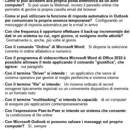
-
Come si può accedere alla propria posta elettronica da un altro
computer?
Si può usare la Webmail, ovvero il pannello online che
permette di gestire la propria casella email dal browser
-
Come si può utilizzare la funzione di risposta automatica in Outlook
per comunicare la propria assenza temporanea?
Configurando un
messaggio di risposta automatica per le e-mail in arrivo
-
Con che frequenza è opportuno effettuare il back-up incrementale dei
dati in un sistema su cui, ogni giorno, si svolgono molte attività?
Giornalmente o, anche, più volte al giorno
-
Con il comando "Ordina" di Microsoft Word:
Si dispone la selezione
corrente in ordine alfabetico e numerico
-
Con il programma di videoscrittura Microsoft Word di Office 2010 è
possibile allineare il testo applicando il comando "giustifica", che
agisce:
sul paragrafo
-
Con il termine "Driver" si intende :
un applicativo che serve al
sistema operativo per gestire al meglio periferiche e sistema interno
-
Con il termine "file" si intende:
Un insieme ordinato di record
omogenei tipicamente registrati su un conveniente dispositivo di memoria
in un formato noto
-
Con il termine "multitasking" si intende la capacità:
di un computer
di eseguire più applicazioni contemporaneamente
-
Con l'espressione Peer-to-Peer si intende un sistema che consente:
la condivisione di file online
-
Con Microsoft Outlook si possono salvare i messaggi sul proprio
computer?
Sì, sempre