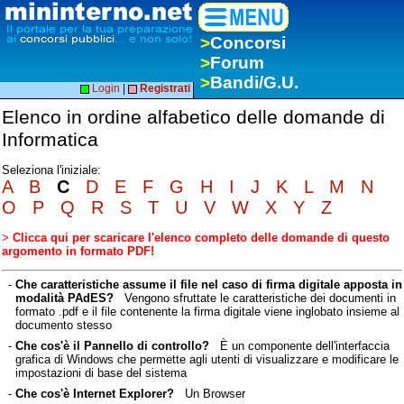
>
Concorsi
>
Forum
>
Bandi/G.U.
Login
|
Registrati
Elenco in ordine alfabetico delle domande di
Informatica
Seleziona l'iniziale:
A
B
C
D
E
F
G
H
I
J
K
L
M
N
O
P
Q
R
S
T
U
V
W
X
Y
Z
>
Clicca qui per scaricare l'elenco completo delle domande di questo
argomento in formato PDF!
-
Che caratteristiche assume il file nel caso di firma digitale apposta in
modalità PAdES?
Vengono sfruttate le caratteristiche dei documenti in
formato .pdf e il file contenente la firma digitale viene inglobato insieme al
documento stesso
-
Che cos'è il Pannello di controllo?
È un componente dell'interfaccia
grafica di Windows che permette agli utenti di visualizzare e modificare le
impostazioni di base del sistema
-
Che cos'è Internet Explorer?
Un Browser