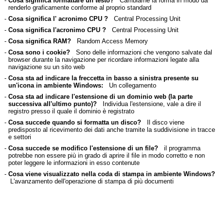
-
Cosa significa formattare un testo?
Cambiarne la forma in modo da
renderlo graficamente conforme al proprio standard
-
Cosa significa l' acronimo CPU ?
Central Processing Unit
-
Cosa significa l'acronimo CPU ?
Central Processing Unit
-
Cosa significa RAM?
Random Access Memory
-
Cosa sono i cookie?
Sono delle informazioni che vengono salvate dal
browser durante la navigazione per ricordare informazioni legate alla
navigazione su un sito web
-
Cosa sta ad indicare la freccetta in basso a sinistra presente su
un'icona in ambiente Windows:
Un collegamento
-
Cosa sta ad indicare l'estensione di un dominio web (la parte
successiva all'ultimo punto)?
Individua l'estensione, vale a dire il
registro presso il quale il dominio è registrato
-
Cosa succede quando si formatta un disco?
Il disco viene
predisposto al ricevimento dei dati anche tramite la suddivisione in tracce
e settori
-
Cosa succede se modifico l'estensione di un file?
il programma
potrebbe non essere più in grado di aprire il file in modo corretto e non
poter leggere le informazioni in esso contenute
-
Cosa viene visualizzato nella coda di stampa in ambiente Windows?
L'avanzamento dell'operazione di stampa di più documenti