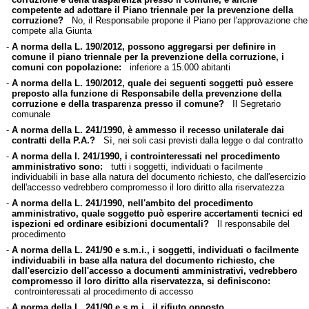
competente ad adottare il Piano triennale per la prevenzione della
corruzione?
No, il Responsabile propone il Piano per l'approvazione che
compete alla Giunta
-
A norma della L. 190/2012, possono aggregarsi per definire in
comune il piano triennale per la prevenzione della corruzione, i
comuni con popolazione:
inferiore a 15.000 abitanti
-
A norma della L. 190/2012, quale dei seguenti soggetti può essere
preposto alla funzione di Responsabile della prevenzione della
corruzione e della trasparenza presso il comune?
Il Segretario
comunale
-
A norma della L. 241/1990, è ammesso il recesso unilaterale dai
contratti della P.A.?
Sì, nei soli casi previsti dalla legge o dal contratto
-
A norma della l. 241/1990, i controinteressati nel procedimento
amministrativo sono:
tutti i soggetti, individuati o facilmente
individuabili in base alla natura del documento richiesto, che dall'esercizio
dell'accesso vedrebbero compromesso il loro diritto alla riservatezza
-
A norma della L. 241/1990, nell'ambito del procedimento
amministrativo, quale soggetto può esperire accertamenti tecnici ed
ispezioni ed ordinare esibizioni documentali?
Il responsabile del
procedimento
-
A norma della L. 241/90 e s.m.i., i soggetti, individuati o facilmente
individuabili in base alla natura del documento richiesto, che
dall'esercizio dell'accesso a documenti amministrativi, vedrebbero
compromesso il loro diritto alla riservatezza, si definiscono:
controinteressati al procedimento di accesso
-
A norma della L. 241/90 e s.m.i., il rifiuto opposto