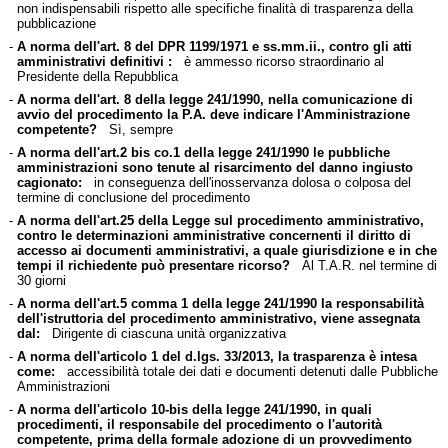
non indispensabili rispetto alle specifiche finalità di trasparenza della
pubblicazione
-
A norma dell'art. 8 del DPR 1199/1971 e ss.mm.ii., contro gli atti
amministrativi definitivi :
è ammesso ricorso straordinario al
Presidente della Repubblica
-
A norma dell'art. 8 della legge 241/1990, nella comunicazione di
avvio del procedimento la P.A. deve indicare l'Amministrazione
competente?
Sì, sempre
-
A norma dell'art.2 bis co.1 della legge 241/1990 le pubbliche
amministrazioni sono tenute al risarcimento del danno ingiusto
cagionato:
in conseguenza dell'inosservanza dolosa o colposa del
termine di conclusione del procedimento
-
A norma dell'art.25 della Legge sul procedimento amministrativo,
contro le determinazioni amministrative concernenti il diritto di
accesso ai documenti amministrativi, a quale giurisdizione e in che
tempi il richiedente può presentare ricorso?
Al T.A.R. nel termine di
30 giorni
-
A norma dell'art.5 comma 1 della legge 241/1990 la responsabilità
dell'istruttoria del procedimento amministrativo, viene assegnata
dal:
Dirigente di ciascuna unità organizzativa
-
A norma dell'articolo 1 del d.lgs. 33/2013, la trasparenza è intesa
come:
accessibilità totale dei dati e documenti detenuti dalle Pubbliche
Amministrazioni
-
A norma dell'articolo 10-bis della legge 241/1990, in quali
procedimenti, il responsabile del procedimento o l'autorità
competente, prima della formale adozione di un provvedimento