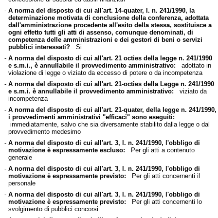
-
A norma del disposto di cui all'art. 14-quater, l. n. 241/1990, la
determinazione motivata di conclusione della conferenza, adottata
dall'amministrazione procedente all'esito della stessa, sostituisce a
ogni effetto tutti gli atti di assenso, comunque denominati, di
competenza delle amministrazioni e dei gestori di beni o servizi
pubblici interessati?
Si
-
A norma del disposto di cui all'art. 21 octies della legge n. 241/1990
e s.m.i., è annullabile il provvedimento amministrativo:
adottato in
violazione di legge o viziato da eccesso di potere o da incompetenza
-
A norma del disposto di cui all'art. 21-octies della Legge n. 241/1990
e s.m.i. è annullabile il provvedimento amministrativo:
viziato da
incompetenza
-
A norma del disposto di cui all'art. 21-quater, della legge n. 241/1990,
i provvedimenti amministrativi "efficaci" sono eseguiti:
immediatamente, salvo che sia diversamente stabilito dalla legge o dal
provvedimento medesimo
-
A norma del disposto di cui all'art. 3, l. n. 241/1990, l'obbligo di
motivazione è espressamente escluso:
Per gli atti a contenuto
generale
-
A norma del disposto di cui all'art. 3, l. n. 241/1990, l'obbligo di
motivazione è espressamente previsto:
Per gli atti concernenti il
personale
-
A norma del disposto di cui all'art. 3, l. n. 241/1990, l'obbligo di
motivazione è espressamente previsto:
Per gli atti concernenti lo
svolgimento di pubblici concorsi