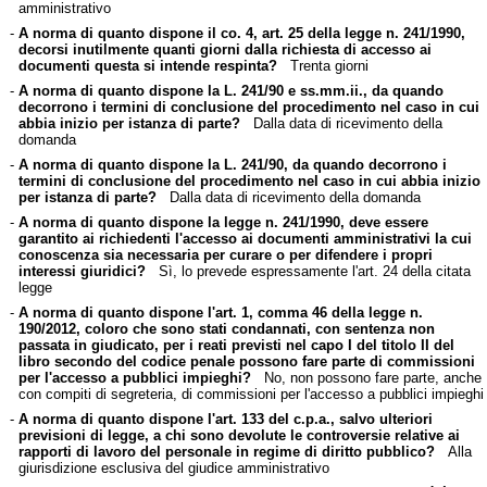
amministrativo
-
A norma di quanto dispone il co. 4, art. 25 della legge n. 241/1990,
decorsi inutilmente quanti giorni dalla richiesta di accesso ai
documenti questa si intende respinta?
Trenta giorni
-
A norma di quanto dispone la L. 241/90 e ss.mm.ii., da quando
decorrono i termini di conclusione del procedimento nel caso in cui
abbia inizio per istanza di parte?
Dalla data di ricevimento della
domanda
-
A norma di quanto dispone la L. 241/90, da quando decorrono i
termini di conclusione del procedimento nel caso in cui abbia inizio
per istanza di parte?
Dalla data di ricevimento della domanda
-
A norma di quanto dispone la legge n. 241/1990, deve essere
garantito ai richiedenti l'accesso ai documenti amministrativi la cui
conoscenza sia necessaria per curare o per difendere i propri
interessi giuridici?
Sì, lo prevede espressamente l'art. 24 della citata
legge
-
A norma di quanto dispone l'art. 1, comma 46 della legge n.
190/2012, coloro che sono stati condannati, con sentenza non
passata in giudicato, per i reati previsti nel capo I del titolo II del
libro secondo del codice penale possono fare parte di commissioni
per l'accesso a pubblici impieghi?
No, non possono fare parte, anche
con compiti di segreteria, di commissioni per l'accesso a pubblici impieghi
-
A norma di quanto dispone l'art. 133 del c.p.a., salvo ulteriori
previsioni di legge, a chi sono devolute le controversie relative ai
rapporti di lavoro del personale in regime di diritto pubblico?
Alla
giurisdizione esclusiva del giudice amministrativo