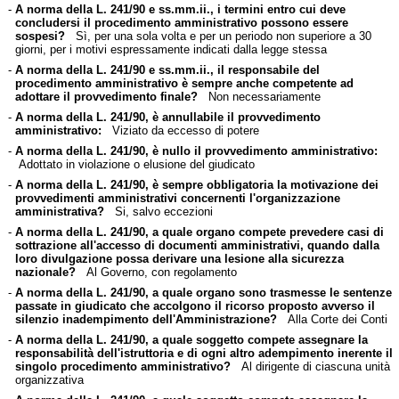
-
A norma della L. 241/90 e ss.mm.ii., i termini entro cui deve
concludersi il procedimento amministrativo possono essere
sospesi?
Sì, per una sola volta e per un periodo non superiore a 30
giorni, per i motivi espressamente indicati dalla legge stessa
-
A norma della L. 241/90 e ss.mm.ii., il responsabile del
procedimento amministrativo è sempre anche competente ad
adottare il provvedimento finale?
Non necessariamente
-
A norma della L. 241/90, è annullabile il provvedimento
amministrativo:
Viziato da eccesso di potere
-
A norma della L. 241/90, è nullo il provvedimento amministrativo:
Adottato in violazione o elusione del giudicato
-
A norma della L. 241/90, è sempre obbligatoria la motivazione dei
provvedimenti amministrativi concernenti l'organizzazione
amministrativa?
Si, salvo eccezioni
-
A norma della L. 241/90, a quale organo compete prevedere casi di
sottrazione all'accesso di documenti amministrativi, quando dalla
loro divulgazione possa derivare una lesione alla sicurezza
nazionale?
Al Governo, con regolamento
-
A norma della L. 241/90, a quale organo sono trasmesse le sentenze
passate in giudicato che accolgono il ricorso proposto avverso il
silenzio inadempimento dell'Amministrazione?
Alla Corte dei Conti
-
A norma della L. 241/90, a quale soggetto compete assegnare la
responsabilità dell'istruttoria e di ogni altro adempimento inerente il
singolo procedimento amministrativo?
Al dirigente di ciascuna unità
organizzativa