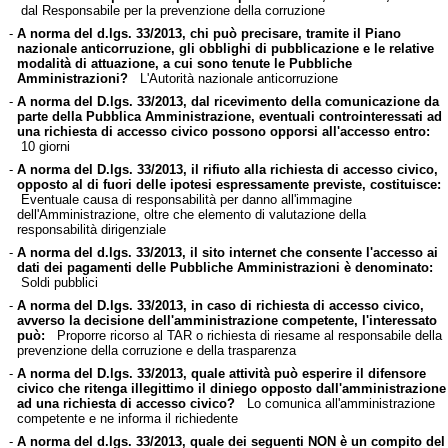
dal Responsabile per la prevenzione della corruzione
-
A norma del d.lgs. 33/2013, chi può precisare, tramite il Piano
nazionale anticorruzione, gli obblighi di pubblicazione e le relative
modalità di attuazione, a cui sono tenute le Pubbliche
Amministrazioni?
L'Autorità nazionale anticorruzione
-
A norma del D.lgs. 33/2013, dal ricevimento della comunicazione da
parte della Pubblica Amministrazione, eventuali controinteressati ad
una richiesta di accesso civico possono opporsi all'accesso entro:
10 giorni
-
A norma del D.lgs. 33/2013, il rifiuto alla richiesta di accesso civico,
opposto al di fuori delle ipotesi espressamente previste, costituisce:
Eventuale causa di responsabilità per danno all'immagine
dell'Amministrazione, oltre che elemento di valutazione della
responsabilità dirigenziale
-
A norma del d.lgs. 33/2013, il sito internet che consente l'accesso ai
dati dei pagamenti delle Pubbliche Amministrazioni è denominato:
Soldi pubblici
-
A norma del D.lgs. 33/2013, in caso di richiesta di accesso civico,
avverso la decisione dell'amministrazione competente, l'interessato
può:
Proporre ricorso al TAR o richiesta di riesame al responsabile della
prevenzione della corruzione e della trasparenza
-
A norma del D.lgs. 33/2013, quale attività può esperire il difensore
civico che ritenga illegittimo il diniego opposto dall'amministrazione
ad una richiesta di accesso civico?
Lo comunica all'amministrazione
competente e ne informa il richiedente
-
A norma del d.lgs. 33/2013, quale dei seguenti NON è un compito del