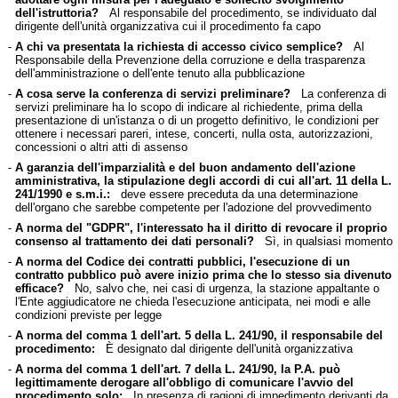
dell'istruttoria?
Al responsabile del procedimento, se individuato dal
dirigente dell'unità organizzativa cui il procedimento fa capo
-
A chi va presentata la richiesta di accesso civico semplice?
Al
Responsabile della Prevenzione della corruzione e della trasparenza
dell'amministrazione o dell'ente tenuto alla pubblicazione
-
A cosa serve la conferenza di servizi preliminare?
La conferenza di
servizi preliminare ha lo scopo di indicare al richiedente, prima della
presentazione di un'istanza o di un progetto definitivo, le condizioni per
ottenere i necessari pareri, intese, concerti, nulla osta, autorizzazioni,
concessioni o altri atti di assenso
-
A garanzia dell'imparzialità e del buon andamento dell'azione
amministrativa, la stipulazione degli accordi di cui all'art. 11 della L.
241/1990 e s.m.i.:
deve essere preceduta da una determinazione
dell'organo che sarebbe competente per l'adozione del provvedimento
-
A norma del "GDPR", l'interessato ha il diritto di revocare il proprio
consenso al trattamento dei dati personali?
Sì, in qualsiasi momento
-
A norma del Codice dei contratti pubblici, l'esecuzione di un
contratto pubblico può avere inizio prima che lo stesso sia divenuto
efficace?
No, salvo che, nei casi di urgenza, la stazione appaltante o
l'Ente aggiudicatore ne chieda l'esecuzione anticipata, nei modi e alle
condizioni previste per legge
-
A norma del comma 1 dell'art. 5 della L. 241/90, il responsabile del
procedimento:
È designato dal dirigente dell'unità organizzativa
-
A norma del comma 1 dell'art. 7 della L. 241/90, la P.A. può
legittimamente derogare all'obbligo di comunicare l'avvio del
procedimento solo:
In presenza di ragioni di impedimento derivanti da