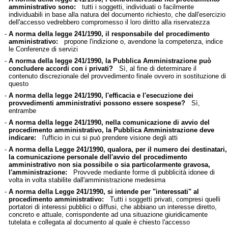
amministrativo sono:
tutti i soggetti, individuati o facilmente
individuabili in base alla natura del documento richiesto, che dall'esercizio
dell'accesso vedrebbero compromesso il loro diritto alla riservatezza
-
A norma della legge 241/1990, il responsabile del procedimento
amministrativo:
propone l'indizione o, avendone la competenza, indice
le Conferenze di servizi
-
A norma della legge 241/1990, la Pubblica Amministrazione può
concludere accordi con i privati?
Sì, al fine di determinare il
contenuto discrezionale del provvedimento finale ovvero in sostituzione di
questo
-
A norma della legge 241/1990, l'efficacia e l'esecuzione dei
provvedimenti amministrativi possono essere sospese?
Sì,
entrambe
-
A norma della legge 241/1990, nella comunicazione di avvio del
procedimento amministrativo, la Pubblica Amministrazione deve
indicare:
l'ufficio in cui si può prendere visione degli atti
-
A norma della Legge 241/1990, qualora, per il numero dei destinatari,
la comunicazione personale dell'avvio del procedimento
amministrativo non sia possibile o sia particolarmente gravosa,
l'amministrazione:
Provvede mediante forme di pubblicità idonee di
volta in volta stabilite dall'amministrazione medesima
-
A norma della Legge 241/1990, si intende per "interessati" al
procedimento amministrativo:
Tutti i soggetti privati, compresi quelli
portatori di interessi pubblici o diffusi, che abbiano un interesse diretto,
concreto e attuale, corrispondente ad una situazione giuridicamente
tutelata e collegata al documento al quale è chiesto l'accesso