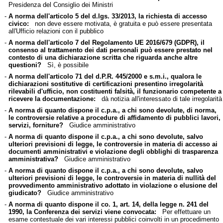
Presidenza del Consiglio dei Ministri
-
A norma dell'articolo 5 del d.lgs. 33/2013, la richiesta di accesso
civico:
non deve essere motivata, è gratuita e può essere presentata
all'Ufficio relazioni con il pubblico
-
A norma dell'articolo 7 del Regolamento UE 2016/679 (GDPR), il
consenso al trattamento dei dati personali può essere prestato nel
contesto di una dichiarazione scritta che riguarda anche altre
questioni?
Sì, è possibile
-
A norma dell'articolo 71 del d.P.R. 445/2000 e s.m.i., qualora le
dichiarazioni sostitutive di certificazioni presentino irregolarità
rilevabili d'ufficio, non costituenti falsità, il funzionario competente a
ricevere la documentazione:
dà notizia all'interessato di tale irregolarità
-
A norma di quanto dispone il c.p.a., a chi sono devolute, di norma,
le controversie relative a procedure di affidamento di pubblici lavori,
servizi, forniture?
Giudice amministrativo
-
A norma di quanto dispone il c.p.a., a chi sono devolute, salvo
ulteriori previsioni di legge, le controversie in materia di accesso ai
documenti amministrativi e violazione degli obblighi di trasparenza
amministrativa?
Giudice amministrativo
-
A norma di quanto dispone il c.p.a., a chi sono devolute, salvo
ulteriori previsioni di legge, le controversie in materia di nullità del
provvedimento amministrativo adottato in violazione o elusione del
giudicato?
Giudice amministrativo
-
A norma di quanto dispone il co. 1, art. 14, della legge n. 241 del
1990, la Conferenza dei servizi viene convocata:
Per effettuare un
esame contestuale dei vari interessi pubblici coinvolti in un procedimento