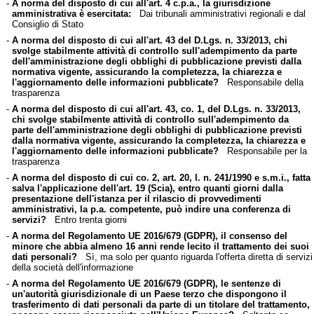
-
A norma del disposto di cui all'art. 4 c.p.a., la giurisdizione
amministrativa è esercitata:
Dai tribunali amministrativi regionali e dal
Consiglio di Stato
-
A norma del disposto di cui all'art. 43 del D.Lgs. n. 33/2013, chi
svolge stabilmente attività di controllo sull'adempimento da parte
dell'amministrazione degli obblighi di pubblicazione previsti dalla
normativa vigente, assicurando la completezza, la chiarezza e
l'aggiornamento delle informazioni pubblicate?
Responsabile della
trasparenza
-
A norma del disposto di cui all'art. 43, co. 1, del D.Lgs. n. 33/2013,
chi svolge stabilmente attività di controllo sull'adempimento da
parte dell'amministrazione degli obblighi di pubblicazione previsti
dalla normativa vigente, assicurando la completezza, la chiarezza e
l'aggiornamento delle informazioni pubblicate?
Responsabile per la
trasparenza
-
A norma del disposto di cui co. 2, art. 20, l. n. 241/1990 e s.m.i., fatta
salva l'applicazione dell'art. 19 (Scia), entro quanti giorni dalla
presentazione dell'istanza per il rilascio di provvedimenti
amministrativi, la p.a. competente, può indire una conferenza di
servizi?
Entro trenta giorni
-
A norma del Regolamento UE 2016/679 (GDPR), il consenso del
minore che abbia almeno 16 anni rende lecito il trattamento dei suoi
dati personali?
Sì, ma solo per quanto riguarda l'offerta diretta di servizi
della società dell'informazione
-
A norma del Regolamento UE 2016/679 (GDPR), le sentenze di
un'autorità giurisdizionale di un Paese terzo che dispongono il
trasferimento di dati personali da parte di un titolare del trattamento,