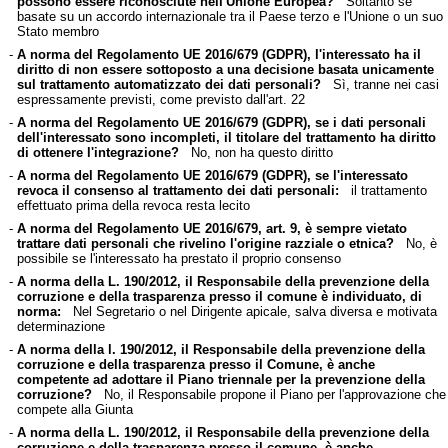
possono essere riconosciute nell'Unione Europea?
Soltanto se
basate su un accordo internazionale tra il Paese terzo e l'Unione o un suo
Stato membro
-
A norma del Regolamento UE 2016/679 (GDPR), l'interessato ha il
diritto di non essere sottoposto a una decisione basata unicamente
sul trattamento automatizzato dei dati personali?
Sì, tranne nei casi
espressamente previsti, come previsto dall'art. 22
-
A norma del Regolamento UE 2016/679 (GDPR), se i dati personali
dell'interessato sono incompleti, il titolare del trattamento ha diritto
di ottenere l'integrazione?
No, non ha questo diritto
-
A norma del Regolamento UE 2016/679 (GDPR), se l'interessato
revoca il consenso al trattamento dei dati personali:
il trattamento
effettuato prima della revoca resta lecito
-
A norma del Regolamento UE 2016/679, art. 9, è sempre vietato
trattare dati personali che rivelino l'origine razziale o etnica?
No, è
possibile se l'interessato ha prestato il proprio consenso
-
A norma della L. 190/2012, il Responsabile della prevenzione della
corruzione e della trasparenza presso il comune è individuato, di
norma:
Nel Segretario o nel Dirigente apicale, salva diversa e motivata
determinazione
-
A norma della l. 190/2012, il Responsabile della prevenzione della
corruzione e della trasparenza presso il Comune, è anche
competente ad adottare il Piano triennale per la prevenzione della
corruzione?
No, il Responsabile propone il Piano per l'approvazione che
compete alla Giunta
-
A norma della L. 190/2012, il Responsabile della prevenzione della
corruzione e della trasparenza presso il comune, è anche