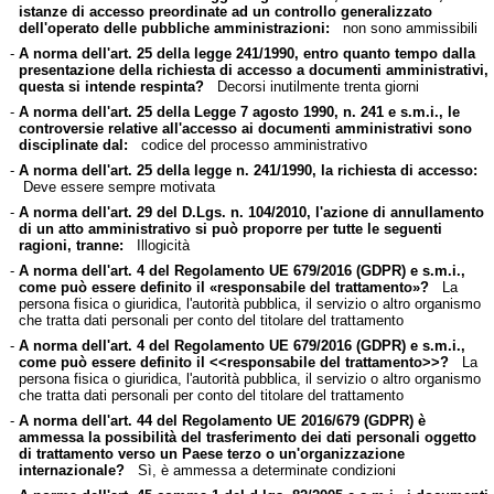
istanze di accesso preordinate ad un controllo generalizzato
dell'operato delle pubbliche amministrazioni:
non sono ammissibili
-
A norma dell'art. 25 della legge 241/1990, entro quanto tempo dalla
presentazione della richiesta di accesso a documenti amministrativi,
questa si intende respinta?
Decorsi inutilmente trenta giorni
-
A norma dell'art. 25 della Legge 7 agosto 1990, n. 241 e s.m.i., le
controversie relative all'accesso ai documenti amministrativi sono
disciplinate dal:
codice del processo amministrativo
-
A norma dell'art. 25 della legge n. 241/1990, la richiesta di accesso:
Deve essere sempre motivata
-
A norma dell'art. 29 del D.Lgs. n. 104/2010, l'azione di annullamento
di un atto amministrativo si può proporre per tutte le seguenti
ragioni, tranne:
Illogicità
-
A norma dell'art. 4 del Regolamento UE 679/2016 (GDPR) e s.m.i.,
come può essere definito il «responsabile del trattamento»?
La
persona fisica o giuridica, l'autorità pubblica, il servizio o altro organismo
che tratta dati personali per conto del titolare del trattamento
-
A norma dell'art. 4 del Regolamento UE 679/2016 (GDPR) e s.m.i.,
come può essere definito il <<responsabile del trattamento>>?
La
persona fisica o giuridica, l'autorità pubblica, il servizio o altro organismo
che tratta dati personali per conto del titolare del trattamento
-
A norma dell'art. 44 del Regolamento UE 2016/679 (GDPR) è
ammessa la possibilità del trasferimento dei dati personali oggetto
di trattamento verso un Paese terzo o un'organizzazione
internazionale?
Sì, è ammessa a determinate condizioni