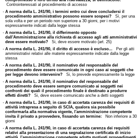
Controinteressati al procedimento di accesso
-
A norma della L. 241/90, i termini entro cui deve concludersi il
procedimento amministrativo possono essere sospesi?
Sì, per una
sola volta e per un periodo non superiore a 30 giorni, per i motivi
espressamente indicati dalla legge stessa
-
A norma della L. 241/90, il differimento opposto
dall'Amministrazione alla richiesta di accesso agli atti amministrativi
deve essere motivato?
Si, deve essere motivato (art. 25)
-
A norma della L. 241/90, il diritto di accesso è escluso...
Per gli atti
amministrativi relativi alle materie espressamente indicate dalla legge
stessa
-
A norma della L. 241/90, il nominativo del responsabile del
procedimento deve essere comunicato in ogni caso ai soggetti che
per legge devono intervenire?
Si, lo prevede espressamente la legge
-
A norma della L. 241/90, il nominativo del responsabile del
procedimento deve essere sempre comunicato ai soggetti nei
confronti dei quali il procedimento finale è destinato a produrre
effetti diretti?
Si, deve essere comunicato anche a detti soggetti
-
A norma della L. 241/90, in caso di accertata carenza dei requisiti di
attività intrapresa a seguito di SCIA, qualora sia possibile
conformarla alla normativa vigente, l'amministrazione competente
invita il privato a provvedere, fissando un termine:
Non inferiore a 30
giorni
-
A norma della L. 241/90, in caso di accertata carenza dei requisiti
relativi alla presentazione di una segnalazione certificata di inizio
attività, l'amministrazione competente adotta motivati provvedimenti