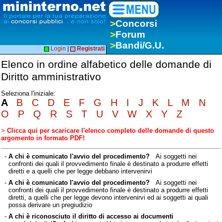
>
Concorsi
>
Forum
>
Bandi/G.U.
Login
|
Registrati
Elenco in ordine alfabetico delle domande di
Diritto amministrativo
Seleziona l'iniziale:
A
B
C
D
E
F
G
H
I
J
K
L
M
N
O
P
Q
R
S
T
U
V
W
X
Y
Z
>
Clicca qui per scaricare l'elenco completo delle domande di questo
argomento in formato PDF!
-
A chi è comunicato l'avvio del procedimento?
Ai soggetti nei
confronti dei quali il provvedimento finale è destinato a produrre effetti
diretti e a quelli che per legge debbano intervenirvi
-
A chi è comunicato l'avvio del procedimento?
Ai soggetti nei
confronti dei quali il provvedimento finale è destinato a produrre effetti
diretti, a quelli che per legge devono intervenirvi ed ai soggetti ai quali
possa derivare un pregiudizio
-
A chi è riconosciuto il diritto di accesso ai documenti