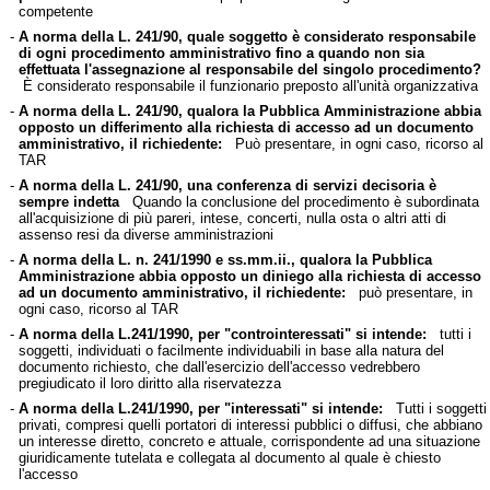
competente
-
A norma della L. 241/90, quale soggetto è considerato responsabile
di ogni procedimento amministrativo fino a quando non sia
effettuata l'assegnazione al responsabile del singolo procedimento?
È considerato responsabile il funzionario preposto all'unità organizzativa
-
A norma della L. 241/90, qualora la Pubblica Amministrazione abbia
opposto un differimento alla richiesta di accesso ad un documento
amministrativo, il richiedente:
Può presentare, in ogni caso, ricorso al
TAR
-
A norma della L. 241/90, una conferenza di servizi decisoria è
sempre indetta
Quando la conclusione del procedimento è subordinata
all'acquisizione di più pareri, intese, concerti, nulla osta o altri atti di
assenso resi da diverse amministrazioni
-
A norma della L. n. 241/1990 e ss.mm.ii., qualora la Pubblica
Amministrazione abbia opposto un diniego alla richiesta di accesso
ad un documento amministrativo, il richiedente:
può presentare, in
ogni caso, ricorso al TAR
-
A norma della L.241/1990, per "controinteressati" si intende:
tutti i
soggetti, individuati o facilmente individuabili in base alla natura del
documento richiesto, che dall'esercizio dell'accesso vedrebbero
pregiudicato il loro diritto alla riservatezza
-
A norma della L.241/1990, per "interessati" si intende:
Tutti i soggetti
privati, compresi quelli portatori di interessi pubblici o diffusi, che abbiano
un interesse diretto, concreto e attuale, corrispondente ad una situazione
giuridicamente tutelata e collegata al documento al quale è chiesto
l'accesso