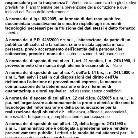
responsabile per la trasparenza?
Verificare la coerenza tra gli obiettivi
previsti nel Piano triennale per la prevenzione della corruzione e quelli
indicati nel Piano della performance
-
A norma del d.lgs. 82/2005, un formato di dati reso pubblico,
documentato esaustivamente e neutro rispetto agli strumenti
tecnologici necessari per la fruizione dei dati stessi è detto formato:
aperto
-
A norma del d.P.R. 445/2000 e s.m.i., l'attestazione, da parte di un
pubblico ufficiale, che la sottoscrizione è stata apposta in sua
presenza, previo accertamento dell'identità della persona che
sottoscrive, prende il nome di:
autenticazione di sottoscrizione
-
A norma del disposto di cui al co. 1, art. 21 septies, l. n. 241/1990, il
provvedimento che manca degli elementi essenziali è:
Nullo
-
A norma del disposto di cui al co. 4, dell'art. 14-bis, l. n. 241/1990 e
s.m.i., fatti salvi i casi in cui disposizioni del diritto dell'Ue
richiedono l'adozione di provvedimenti espressi, la mancata
comunicazione della determinazione entro il termine di
quarantacinque giorni equivale:
ad assenso senza condizioni
-
A norma del disposto di cui all'art. 12 del d.lgs. 82/2005 e s.m.i., le
p.a. nell'organizzare autonomamente la propria attività utilizzano le
tecnologie dell'informazione e della comunicazione per la
realizzazione degli obiettivi di:
efficienza, efficacia, economicità,
imparzialità, trasparenza, semplificazione e partecipazione
-
A norma del disposto di cui all'art. 12, della legge n. 241/1990 e
s.m.i., l'amministrazione è obbligata a predeterminare e rendere
preventivamente pubblici i criteri e le modalità cui attenersi per:
la
concessione di sussidi ed ausili finanziari