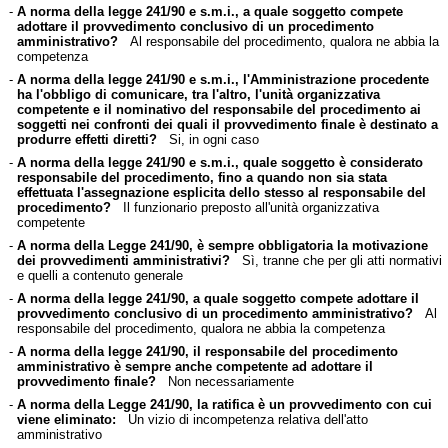
-
A norma della legge 241/90 e s.m.i., a quale soggetto compete
adottare il provvedimento conclusivo di un procedimento
amministrativo?
Al responsabile del procedimento, qualora ne abbia la
competenza
-
A norma della legge 241/90 e s.m.i., l'Amministrazione procedente
ha l'obbligo di comunicare, tra l'altro, l'unità organizzativa
competente e il nominativo del responsabile del procedimento ai
soggetti nei confronti dei quali il provvedimento finale è destinato a
produrre effetti diretti?
Si, in ogni caso
-
A norma della legge 241/90 e s.m.i., quale soggetto è considerato
responsabile del procedimento, fino a quando non sia stata
effettuata l'assegnazione esplicita dello stesso al responsabile del
procedimento?
Il funzionario preposto all'unità organizzativa
competente
-
A norma della Legge 241/90, è sempre obbligatoria la motivazione
dei provvedimenti amministrativi?
Sì, tranne che per gli atti normativi
e quelli a contenuto generale
-
A norma della legge 241/90, a quale soggetto compete adottare il
provvedimento conclusivo di un procedimento amministrativo?
Al
responsabile del procedimento, qualora ne abbia la competenza
-
A norma della legge 241/90, il responsabile del procedimento
amministrativo è sempre anche competente ad adottare il
provvedimento finale?
Non necessariamente
-
A norma della Legge 241/90, la ratifica è un provvedimento con cui
viene eliminato:
Un vizio di incompetenza relativa dell'atto
amministrativo