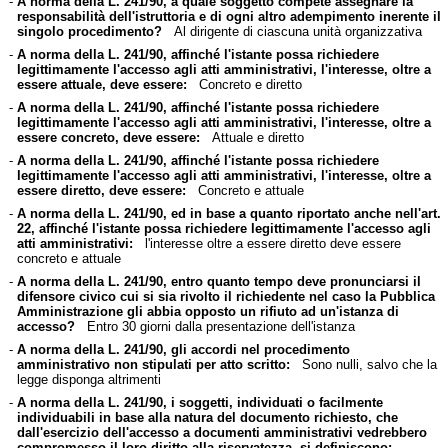
-
A norma della L. 241/90, a quale soggetto compete assegnare la
responsabilità dell'istruttoria e di ogni altro adempimento inerente il
singolo procedimento?
Al dirigente di ciascuna unità organizzativa
-
A norma della L. 241/90, affinché l'istante possa richiedere
legittimamente l'accesso agli atti amministrativi, l'interesse, oltre a
essere attuale, deve essere:
Concreto e diretto
-
A norma della L. 241/90, affinché l'istante possa richiedere
legittimamente l'accesso agli atti amministrativi, l'interesse, oltre a
essere concreto, deve essere:
Attuale e diretto
-
A norma della L. 241/90, affinché l'istante possa richiedere
legittimamente l'accesso agli atti amministrativi, l'interesse, oltre a
essere diretto, deve essere:
Concreto e attuale
-
A norma della L. 241/90, ed in base a quanto riportato anche nell'art.
22, affinché l'istante possa richiedere legittimamente l'accesso agli
atti amministrativi:
l'interesse oltre a essere diretto deve essere
concreto e attuale
-
A norma della L. 241/90, entro quanto tempo deve pronunciarsi il
difensore civico cui si sia rivolto il richiedente nel caso la Pubblica
Amministrazione gli abbia opposto un rifiuto ad un'istanza di
accesso?
Entro 30 giorni dalla presentazione dell'istanza
-
A norma della L. 241/90, gli accordi nel procedimento
amministrativo non stipulati per atto scritto:
Sono nulli, salvo che la
legge disponga altrimenti
-
A norma della L. 241/90, i soggetti, individuati o facilmente
individuabili in base alla natura del documento richiesto, che
dall'esercizio dell'accesso a documenti amministrativi vedrebbero
compromesso il loro diritto alla riservatezza, si definiscono: