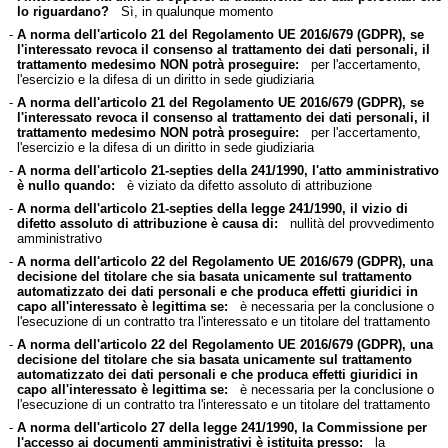
lo riguardano?
Sì, in qualunque momento
-
A norma dell'articolo 21 del Regolamento UE 2016/679 (GDPR), se
l'interessato revoca il consenso al trattamento dei dati personali, il
trattamento medesimo NON potrà proseguire:
per l'accertamento,
l'esercizio e la difesa di un diritto in sede giudiziaria
-
A norma dell'articolo 21 del Regolamento UE 2016/679 (GDPR), se
l'interessato revoca il consenso al trattamento dei dati personali, il
trattamento medesimo NON potrà proseguire:
per l'accertamento,
l'esercizio e la difesa di un diritto in sede giudiziaria
-
A norma dell'articolo 21-septies della 241/1990, l'atto amministrativo
è nullo quando:
è viziato da difetto assoluto di attribuzione
-
A norma dell'articolo 21-septies della legge 241/1990, il vizio di
difetto assoluto di attribuzione è causa di:
nullità del provvedimento
amministrativo
-
A norma dell'articolo 22 del Regolamento UE 2016/679 (GDPR), una
decisione del titolare che sia basata unicamente sul trattamento
automatizzato dei dati personali e che produca effetti giuridici in
capo all'interessato è legittima se:
è necessaria per la conclusione o
l'esecuzione di un contratto tra l'interessato e un titolare del trattamento
-
A norma dell'articolo 22 del Regolamento UE 2016/679 (GDPR), una
decisione del titolare che sia basata unicamente sul trattamento
automatizzato dei dati personali e che produca effetti giuridici in
capo all'interessato è legittima se:
è necessaria per la conclusione o
l'esecuzione di un contratto tra l'interessato e un titolare del trattamento
-
A norma dell'articolo 27 della legge 241/1990, la Commissione per
l'accesso ai documenti amministrativi è istituita presso:
la