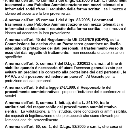
-
A norma dell'art. 45 comma 1 del d.lgs. 82/2005 e s.m.i., i documenti
trasmessi a una Pubblica Amministrazione con mezzi telematici o
informatici soddisfano il requisito della forma scritta:
se il mezzo è
idoneo ad accertare la loro provenienza
-
A norma dell'art. 45 comma 1 del d.lgs. 82/2005, i documenti
trasmessi a una Pubblica Amministrazione con mezzi telematici o
informatici soddisfano il requisito della forma scritta:
se il mezzo è
idoneo ad accertare la loro provenienza
-
A norma dell'art. 45 del Regolamento UE 2016/679 (GDPR), se la
Commissione ha deciso che un Paese terzo garantisce un livello
adeguato di protezione dei dati personali, il trasferimento verso di
esso dei dati oggetto di trattamento:
non necessita di autorizzazioni
specifiche
-
A norma dell'art. 5, comma 7 del D.Lgs. 33/2013 e s.m.i., al fine di
stabilire quando è necessario rifiutare l'accesso generalizzato per
evitare un pregiudizio concreto alla protezione dei dati personali, le
PP.AA. a chi possono richiedere un parere?
Al Garante per la
protezione dei dati personali
-
A norma dell'art. 6 della legge 241/1990, il Responsabile del
procedimento amministrativo:
propone l'indizione delle conferenze di
servizi
-
A norma dell'art. 6, comma 1, lett. a), della L. 241/90, tra le
attribuzioni del responsabile del procedimento amministrativo
rientra:
La valutazione, ai fini istruttori, delle condizioni di ammissibilità,
dei requisiti di legittimazione e dei presupposti che siano rilevanti per
l'emanazione del provvedimento
-
A norma dell'art. 60, co. 1, del D.Lgs. 82/2005 e s.m.i., che cosa si