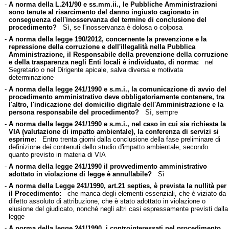
-
A norma della L.241/90 e ss.mm.ii., le Pubbliche Amministrazioni
sono tenute al risarcimento del danno ingiusto cagionato in
conseguenza dell'inosservanza del termine di conclusione del
procedimento?
Sì, se l'inosservanza è dolosa o colposa
-
A norma della legge 190/2012, concernente la prevenzione e la
repressione della corruzione e dell'illegalità nella Pubblica
Amministrazione, il Responsabile della prevenzione della corruzione
e della trasparenza negli Enti locali è individuato, di norma:
nel
Segretario o nel Dirigente apicale, salva diversa e motivata
determinazione
-
A norma della legge 241/1990 e s.m.i., la comunicazione di avvio del
procedimento amministrativo deve obbligatoriamente contenere, tra
l'altro, l'indicazione del domicilio digitale dell'Amministrazione e la
persona responsabile del procedimento?
Sì, sempre
-
A norma della legge 241/1990 e s.m.i., nel caso in cui sia richiesta la
VIA (valutazione di impatto ambientale), la conferenza di servizi si
esprime:
Entro trenta giorni dalla conclusione della fase preliminare di
definizione dei contenuti dello studio d'impatto ambientale, secondo
quanto previsto in materia di VIA
-
A norma della legge 241/1990 il provvedimento amministrativo
adottato in violazione di legge è annullabile?
Sì
-
A norma della Legge 241/1990, art.21 septies, è prevista la nullità per
il Procedimento:
che manca degli elementi essenziali, che è viziato da
difetto assoluto di attribuzione, che è stato adottato in violazione o
elusione del giudicato, nonché negli altri casi espressamente previsti dalla
legge
-
A norma della legge 241/1990, i controinteressati nel procedimento