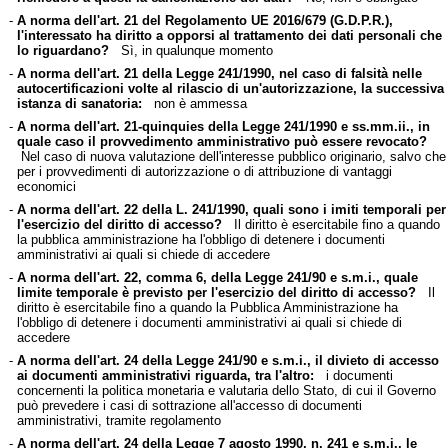
-
A norma dell'art. 21 del Regolamento UE 2016/679 (G.D.P.R.),
l'interessato ha diritto a opporsi al trattamento dei dati personali che
lo riguardano?
Sì, in qualunque momento
-
A norma dell'art. 21 della Legge 241/1990, nel caso di falsità nelle
autocertificazioni volte al rilascio di un'autorizzazione, la successiva
istanza di sanatoria:
non è ammessa
-
A norma dell'art. 21-quinquies della Legge 241/1990 e ss.mm.ii., in
quale caso il provvedimento amministrativo può essere revocato?
Nel caso di nuova valutazione dell'interesse pubblico originario, salvo che
per i provvedimenti di autorizzazione o di attribuzione di vantaggi
economici
-
A norma dell'art. 22 della L. 241/1990, quali sono i imiti temporali per
l'esercizio del diritto di accesso?
Il diritto è esercitabile fino a quando
la pubblica amministrazione ha l'obbligo di detenere i documenti
amministrativi ai quali si chiede di accedere
-
A norma dell'art. 22, comma 6, della Legge 241/90 e s.m.i., quale
limite temporale è previsto per l'esercizio del diritto di accesso?
Il
diritto è esercitabile fino a quando la Pubblica Amministrazione ha
l'obbligo di detenere i documenti amministrativi ai quali si chiede di
accedere
-
A norma dell'art. 24 della Legge 241/90 e s.m.i., il divieto di accesso
ai documenti amministrativi riguarda, tra l'altro:
i documenti
concernenti la politica monetaria e valutaria dello Stato, di cui il Governo
può prevedere i casi di sottrazione all'accesso di documenti
amministrativi, tramite regolamento
-
A norma dell'art. 24 della Legge 7 agosto 1990, n. 241 e s.m.i., le