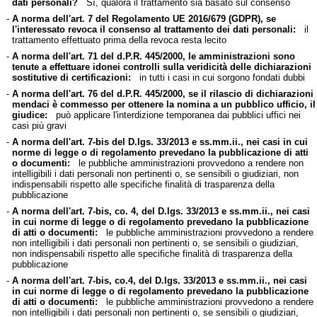
dati personali?
Sì, qualora il trattamento sia basato sul consenso
-
A norma dell'art. 7 del Regolamento UE 2016/679 (GDPR), se
l'interessato revoca il consenso al trattamento dei dati personali:
il
trattamento effettuato prima della revoca resta lecito
-
A norma dell'art. 71 del d.P.R. 445/2000, le amministrazioni sono
tenute a effettuare idonei controlli sulla veridicità delle dichiarazioni
sostitutive di certificazioni:
in tutti i casi in cui sorgono fondati dubbi
-
A norma dell'art. 76 del d.P.R. 445/2000, se il rilascio di dichiarazioni
mendaci è commesso per ottenere la nomina a un pubblico ufficio, il
giudice:
può applicare l'interdizione temporanea dai pubblici uffici nei
casi più gravi
-
A norma dell'art. 7-bis del D.lgs. 33/2013 e ss.mm.ii., nei casi in cui
norme di legge o di regolamento prevedano la pubblicazione di atti
o documenti:
le pubbliche amministrazioni provvedono a rendere non
intelligibili i dati personali non pertinenti o, se sensibili o giudiziari, non
indispensabili rispetto alle specifiche finalità di trasparenza della
pubblicazione
-
A norma dell'art. 7-bis, co. 4, del D.lgs. 33/2013 e ss.mm.ii., nei casi
in cui norme di legge o di regolamento prevedano la pubblicazione
di atti o documenti:
le pubbliche amministrazioni provvedono a rendere
non intelligibili i dati personali non pertinenti o, se sensibili o giudiziari,
non indispensabili rispetto alle specifiche finalità di trasparenza della
pubblicazione
-
A norma dell'art. 7-bis, co.4, del D.lgs. 33/2013 e ss.mm.ii., nei casi
in cui norme di legge o di regolamento prevedano la pubblicazione
di atti o documenti:
le pubbliche amministrazioni provvedono a rendere
non intelligibili i dati personali non pertinenti o, se sensibili o giudiziari,