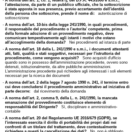
-
A norma dell'art. 1, co. 1, lettera i), del D.P.R. 445/2000 e s.m.i.,
l'attestazione, da parte di un pubblico ufficiale, che la sottoscrizione
è stata apposta in sua presenza, previo accertamento dell'identità
della persona che sottoscrive, prende il nome di:
autenticazione di
sottoscrizione
-
A norma dell'art. 10-bis della legge 241/1990, in quali procedimenti,
il responsabile del procedimento o l'autorita' competente, prima
della formale adozione di un provvedimento negativo, deve
comunicare tempestivamente agli istanti i motivi che ostano
all'accoglimento della domanda?
Nei procedimenti ad istanza di parte
-
A norma dell'art. 18 della L. 241/1990 e s.m.i., i documenti attestanti
atti, fatti, qualità e stati soggettivi, necessari per l'istruttoria del
procedimento, come vengono acquisiti?
Sono acquisiti d'ufficio
quando sono in possesso dell'amministrazione procedente, ovvero sono
detenuti, istituzionalmente, da altre pubbliche amministrazioni.
L'amministrazione procedente può richiedere agli interessati i soli elementi
necessari per la ricerca dei documenti
-
A norma dell'art. 2 della legge 7 agosto 1990 n. 241, il termine entro
cui deve concludersi il procedimento amministrativo ad iniziativa di
parte decorre:
dal ricevimento della domanda
-
A norma dell'art. 2, comma 9, della L. n. 241/1990, la mancata
emanazione del provvedimento costituisce elemento di
responsabilità del Dirigente?
Sì, disciplinare e amministrativo-
contabile
-
A norma dell'art. 20 del Regolamento UE 2016/679 (GDPR), se
l'interessato esercita il diritto di portabilità dei propri dati nei
confronti di un titolare del trattamento, deve contestualmente
richiedere a questi la cancellazione dei dati?
No, non è obbligato