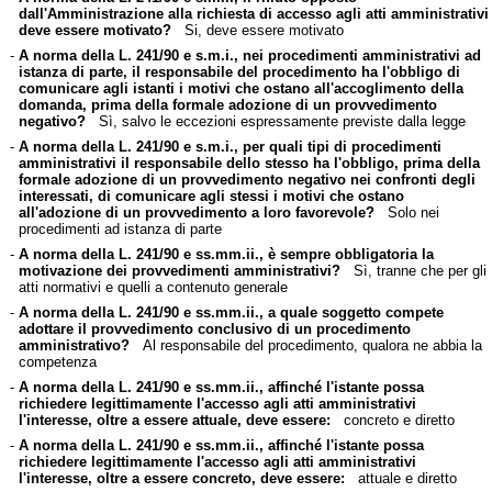
dall'Amministrazione alla richiesta di accesso agli atti amministrativi
deve essere motivato?
Si, deve essere motivato
-
A norma della L. 241/90 e s.m.i., nei procedimenti amministrativi ad
istanza di parte, il responsabile del procedimento ha l'obbligo di
comunicare agli istanti i motivi che ostano all'accoglimento della
domanda, prima della formale adozione di un provvedimento
negativo?
Sì, salvo le eccezioni espressamente previste dalla legge
-
A norma della L. 241/90 e s.m.i., per quali tipi di procedimenti
amministrativi il responsabile dello stesso ha l'obbligo, prima della
formale adozione di un provvedimento negativo nei confronti degli
interessati, di comunicare agli stessi i motivi che ostano
all'adozione di un provvedimento a loro favorevole?
Solo nei
procedimenti ad istanza di parte
-
A norma della L. 241/90 e ss.mm.ii., è sempre obbligatoria la
motivazione dei provvedimenti amministrativi?
Sì, tranne che per gli
atti normativi e quelli a contenuto generale
-
A norma della L. 241/90 e ss.mm.ii., a quale soggetto compete
adottare il provvedimento conclusivo di un procedimento
amministrativo?
Al responsabile del procedimento, qualora ne abbia la
competenza
-
A norma della L. 241/90 e ss.mm.ii., affinché l'istante possa
richiedere legittimamente l'accesso agli atti amministrativi
l'interesse, oltre a essere attuale, deve essere:
concreto e diretto
-
A norma della L. 241/90 e ss.mm.ii., affinché l'istante possa
richiedere legittimamente l'accesso agli atti amministrativi
l'interesse, oltre a essere concreto, deve essere:
attuale e diretto