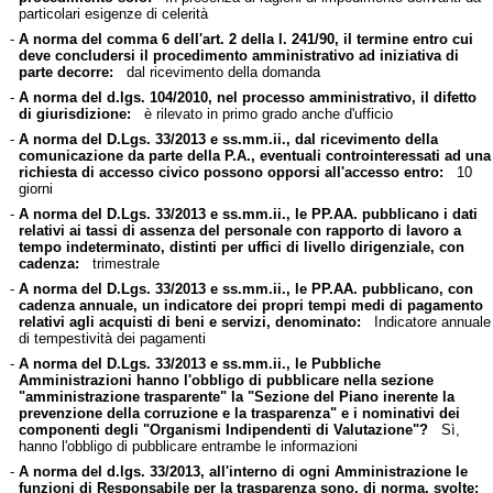
particolari esigenze di celerità
-
A norma del comma 6 dell'art. 2 della l. 241/90, il termine entro cui
deve concludersi il procedimento amministrativo ad iniziativa di
parte decorre:
dal ricevimento della domanda
-
A norma del d.lgs. 104/2010, nel processo amministrativo, il difetto
di giurisdizione:
è rilevato in primo grado anche d'ufficio
-
A norma del D.Lgs. 33/2013 e ss.mm.ii., dal ricevimento della
comunicazione da parte della P.A., eventuali controinteressati ad una
richiesta di accesso civico possono opporsi all'accesso entro:
10
giorni
-
A norma del D.Lgs. 33/2013 e ss.mm.ii., le PP.AA. pubblicano i dati
relativi ai tassi di assenza del personale con rapporto di lavoro a
tempo indeterminato, distinti per uffici di livello dirigenziale, con
cadenza:
trimestrale
-
A norma del D.Lgs. 33/2013 e ss.mm.ii., le PP.AA. pubblicano, con
cadenza annuale, un indicatore dei propri tempi medi di pagamento
relativi agli acquisti di beni e servizi, denominato:
Indicatore annuale
di tempestività dei pagamenti
-
A norma del D.Lgs. 33/2013 e ss.mm.ii., le Pubbliche
Amministrazioni hanno l'obbligo di pubblicare nella sezione
"amministrazione trasparente" la "Sezione del Piano inerente la
prevenzione della corruzione e la trasparenza" e i nominativi dei
componenti degli "Organismi Indipendenti di Valutazione"?
Sì,
hanno l'obbligo di pubblicare entrambe le informazioni
-
A norma del d.lgs. 33/2013, all'interno di ogni Amministrazione le
funzioni di Responsabile per la trasparenza sono, di norma, svolte: