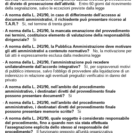
di divieto di prosecuzione dell'attività:
Entro 60 giorni dal ricevimento
della segnalazione, salvo le eccezioni previste dalla legge
-
A norma della L. 241/90, in caso di differimento dell'accesso ai
documenti amministrativi, il richiedente può presentare ricorso al
T.A.R.?
Si, nel termine di trenta giorni
-
A norma della L. 241/90, la mancata emanazione del provvedimento
nei termini, costituisce elemento di valutazione della responsabilità
dirigenziale?
Si
-
A norma della L. 241/90, la Pubblica Amministrazione deve motivare
gli atti amministrativi a contenuto normativo?
No, la motivazione per
tali atti è espressamente esclusa dalla medesima legge
-
A norma della L. 241/90, l'amministrazione può recedere
unilateralmente dall'accordo integrativo?
Sì, per sopravvenuti motivi
di pubblico interesse, salvo l'obbligo di provvedere alla liquidazione di un
indennizzo in relazione agli eventuali pregiudizi verificatisi in danno del
privato
-
A norma della L. 241/90, nell'ambito del procedimento
amministrativo, i destinatari diretti del provvedimento finale
possono presentare documenti?
Si
-
A norma della L. 241/90, nell'ambito del procedimento
amministrativo, i destinatari diretti del provvedimento finale
possono presentare memorie scritte?
Si
-
A norma della L. 241/90, quale soggetto è considerato responsabile
del procedimento, fino a quando non sia stata effettuata
l'assegnazione esplicita dello stesso al responsabile del
procedimento?
Il funzionario preposto all'unità organizzativa