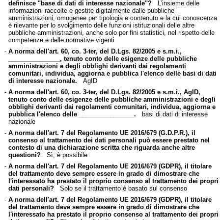
definisce "base di dati di interesse nazionale"?
L'insieme delle
informazioni raccolte e gestite digitalmente dalle pubbliche
amministrazioni, omogenee per tipologia e contenuto e la cui conoscenza
è rilevante per lo svolgimento delle funzioni istituzionali delle altre
pubbliche amministrazioni, anche solo per fini statistici, nel rispetto delle
competenze e delle normative vigenti
-
A norma dell'art. 60, co. 3-ter, del D.Lgs. 82/2005 e s.m.i.,
_______________, tenuto conto delle esigenze delle pubbliche
amministrazioni e degli obblighi derivanti dai regolamenti
comunitari, individua, aggiorna e pubblica l'elenco delle basi di dati
di interesse nazionale.
AgID
-
A norma dell'art. 60, co. 3-ter, del D.Lgs. 82/2005 e s.m.i., AgID,
tenuto conto delle esigenze delle pubbliche amministrazioni e degli
obblighi derivanti dai regolamenti comunitari, individua, aggiorna e
pubblica l'elenco delle ________________.
basi di dati di interesse
nazionale
-
A norma dell'art. 7 del Regolamento UE 2016/679 (G.D.P.R.), il
consenso al trattamento dei dati personali può essere prestato nel
contesto di una dichiarazione scritta che riguarda anche altre
questioni?
Sì, è possibile
-
A norma dell'art. 7 del Regolamento UE 2016/679 (GDPR), il titolare
del trattamento deve sempre essere in grado di dimostrare che
l'interessato ha prestato il proprio consenso al trattamento dei propri
dati personali?
Solo se il trattamento è basato sul consenso
-
A norma dell'art. 7 del Regolamento UE 2016/679 (GDPR), il titolare
del trattamento deve sempre essere in grado di dimostrare che
l'interessato ha prestato il proprio consenso al trattamento dei propri