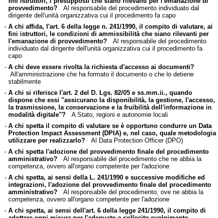
fini istruttori, i presupposti che siano rilevanti per l'emanazione di
provvedimento?
Al responsabile del procedimento individuato dal
dirigente dell'unità organizzativa cui il procedimento fa capo
-
A chi affida, l'art. 6 della legge n. 241/1990, il compito di valutare, ai
fini istruttori, le condizioni di ammissibilità che siano rilevanti per
l'emanazione di provvedimento?
Al responsabile del procedimento
individuato dal dirigente dell'unità organizzativa cui il procedimento fa
capo
-
A chi deve essere rivolta la richiesta d'accesso ai documenti?
All'amministrazione che ha formato il documento o che lo detiene
stabilmente
-
A chi si riferisce l'art. 2 del D. Lgs. 82/05 e ss.mm.ii., quando
dispone che essi "assicurano la disponibilità, la gestione, l'accesso,
la trasmissione, la conservazione e la fruibilità dell'informazione in
modalità digitale"?
A Stato, regioni e autonomie locali
-
A chi spetta il compito di valutare se è opportuno condurre un Data
Protection Impact Assessment (DPIA) e, nel caso, quale metodologia
utilizzare per realizzarlo?
Al Data Protection Officer (DPO)
-
A chi spetta l'adozione del provvedimento finale del procedimento
amministrativo?
Al responsabile del procedimento che ne abbia la
competenza, ovvero all'organo competente per l'adozione
-
A chi spetta, ai sensi della L. 241/1990 e successive modifiche ed
integrazioni, l'adozione del provvedimento finale del procedimento
amministrativo?
Al responsabile del procedimento, ove ne abbia la
competenza, ovvero all'organo competente per l'adozione
-
A chi spetta, ai sensi dell'art. 6 della legge 241/1990, il compito di
adottare ogni misura per l'adeguato e sollecito svolgimento