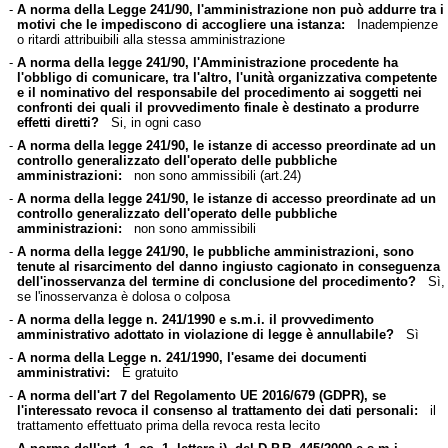
-
A norma della Legge 241/90, l'amministrazione non può addurre tra i
motivi che le impediscono di accogliere una istanza:
Inadempienze
o ritardi attribuibili alla stessa amministrazione
-
A norma della legge 241/90, l'Amministrazione procedente ha
l'obbligo di comunicare, tra l'altro, l'unità organizzativa competente
e il nominativo del responsabile del procedimento ai soggetti nei
confronti dei quali il provvedimento finale è destinato a produrre
effetti diretti?
Si, in ogni caso
-
A norma della legge 241/90, le istanze di accesso preordinate ad un
controllo generalizzato dell'operato delle pubbliche
amministrazioni:
non sono ammissibili (art.24)
-
A norma della legge 241/90, le istanze di accesso preordinate ad un
controllo generalizzato dell'operato delle pubbliche
amministrazioni:
non sono ammissibili
-
A norma della legge 241/90, le pubbliche amministrazioni, sono
tenute al risarcimento del danno ingiusto cagionato in conseguenza
dell'inosservanza del termine di conclusione del procedimento?
Sì,
se l'inosservanza è dolosa o colposa
-
A norma della legge n. 241/1990 e s.m.i. il provvedimento
amministrativo adottato in violazione di legge è annullabile?
Sì
-
A norma della Legge n. 241/1990, l'esame dei documenti
amministrativi:
È gratuito
-
A norma dell'art 7 del Regolamento UE 2016/679 (GDPR), se
l'interessato revoca il consenso al trattamento dei dati personali:
il
trattamento effettuato prima della revoca resta lecito