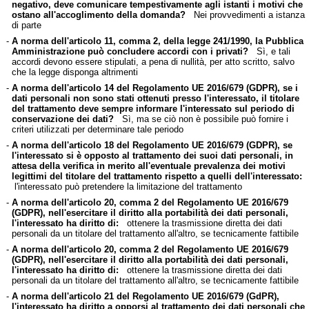
negativo, deve comunicare tempestivamente agli istanti i motivi che
ostano all'accoglimento della domanda?
Nei provvedimenti a istanza
di parte
-
A norma dell'articolo 11, comma 2, della legge 241/1990, la Pubblica
Amministrazione può concludere accordi con i privati?
Sì, e tali
accordi devono essere stipulati, a pena di nullità, per atto scritto, salvo
che la legge disponga altrimenti
-
A norma dell'articolo 14 del Regolamento UE 2016/679 (GDPR), se i
dati personali non sono stati ottenuti presso l'interessato, il titolare
del trattamento deve sempre informare l'interessato sul periodo di
conservazione dei dati?
Sì, ma se ciò non è possibile può fornire i
criteri utilizzati per determinare tale periodo
-
A norma dell'articolo 18 del Regolamento UE 2016/679 (GDPR), se
l'interessato si è opposto al trattamento dei suoi dati personali, in
attesa della verifica in merito all'eventuale prevalenza dei motivi
legittimi del titolare del trattamento rispetto a quelli dell'interessato:
l'interessato può pretendere la limitazione del trattamento
-
A norma dell'articolo 20, comma 2 del Regolamento UE 2016/679
(GDPR), nell'esercitare il diritto alla portabilità dei dati personali,
l'interessato ha diritto di:
ottenere la trasmissione diretta dei dati
personali da un titolare del trattamento all'altro, se tecnicamente fattibile
-
A norma dell'articolo 20, comma 2 del Regolamento UE 2016/679
(GDPR), nell'esercitare il diritto alla portabilità dei dati personali,
l'interessato ha diritto di:
ottenere la trasmissione diretta dei dati
personali da un titolare del trattamento all'altro, se tecnicamente fattibile
-
A norma dell'articolo 21 del Regolamento UE 2016/679 (GdPR),
l'interessato ha diritto a opporsi al trattamento dei dati personali che