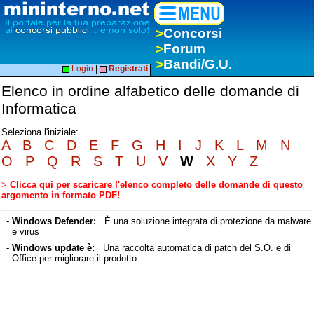
>
Concorsi
>
Forum
>
Bandi/G.U.
Login
|
Registrati
Elenco in ordine alfabetico delle domande di
Informatica
Seleziona l'iniziale:
A
B
C
D
E
F
G
H
I
J
K
L
M
N
O
P
Q
R
S
T
U
V
W
X
Y
Z
>
Clicca qui per scaricare l'elenco completo delle domande di questo
argomento in formato PDF!
-
Windows Defender:
È una soluzione integrata di protezione da malware
e virus
-
Windows update è:
Una raccolta automatica di patch del S.O. e di
Office per migliorare il prodotto