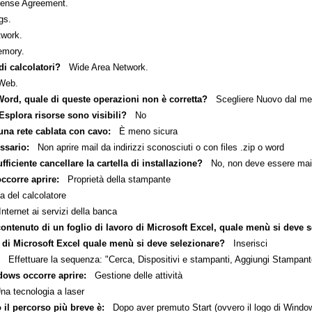
ense Agreement.
gs.
work.
mory.
di calcolatori?
Wide Area Network.
Web.
ord, quale di queste operazioni non è corretta?
Scegliere Nuovo dal men
Esplora risorse sono visibili?
No
 una rete cablata con cavo:
È meno sicura
ssario:
Non aprire mail da indirizzi sconosciuti o con files .zip o word
ficiente cancellare la cartella di installazione?
No, non deve essere mai 
corre aprire:
Proprietà della stampante
 del calcolatore
ternet ai servizi della banca
contenuto di un foglio di lavoro di Microsoft Excel, quale menù si deve 
ro di Microsoft Excel quale menù si deve selezionare?
Inserisci
Effettuare la sequenza: "Cerca, Dispositivi e stampanti, Aggiungi Stampant
dows occorre aprire:
Gestione delle attività
 tecnologia a laser
 il percorso più breve è:
Dopo aver premuto Start (ovvero il logo di Windows), 