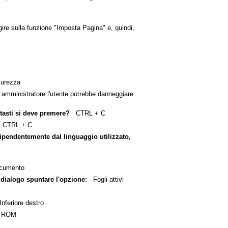
re sulla funzione "Imposta Pagina" e, quindi,
curezza
mministratore l'utente potrebbe danneggiare
tasti si deve premere?
CTRL + C
 CTRL + C
ipendentemente dal linguaggio utilizzato,
ocumento
i dialogo spuntare l'opzione:
Fogli attivi
feriore destro
a ROM