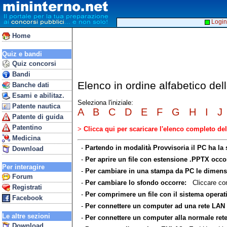
Login
Home
Quiz e bandi
Quiz concorsi
Bandi
Elenco in ordine alfabetico de
Banche dati
Esami e abilitaz.
Seleziona l'iniziale:
Patente nautica
A
B
C
D
E
F
G
H
I
J
Patente di guida
Patentino
>
Clicca qui per scaricare l'elenco completo d
Medicina
-
Partendo in modalità Provvisoria il PC ha la
Download
-
Per aprire un file con estensione .PPTX occo
Per interagire
-
Per cambiare in una stampa da PC le dimensi
Forum
-
Per cambiare lo sfondo occorre:
Cliccare con 
Registrati
-
Per comprimere un file con il sistema opera
Facebook
-
Per connettere un computer ad una rete LAN 
Le altre sezioni
-
Per connettere un computer alla normale rete
Download