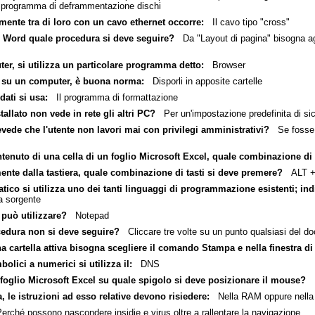
ul programma di deframmentazione dischi
ente tra di loro con un cavo ethernet occorre:
Il cavo tipo "cross"
S Word quale procedura si deve seguire?
Da "Layout di pagina" bisogna agi
r, si utilizza un particolare programma detto:
Browser
le su un computer, è buona norma:
Disporli in apposite cartelle
dati si usa:
Il programma di formattazione
lato non vede in rete gli altri PC?
Per un'impostazione predefinita di si
vede che l'utente non lavori mai con privilegi amministrativi?
Se fosse a
enuto di una cella di un foglio Microsoft Excel, quale combinazione di 
mente dalla tastiera, quale combinazione di tasti si deve premere?
ALT +
ico si utilizza uno dei tanti linguaggi di programmazione esistenti; ind
sorgente
può utilizzare?
Notepad
edura non si deve seguire?
Cliccare tre volte su un punto qualsiasi del d
 una cartella attiva bisogna scegliere il comando Stampa e nella finestra d
bolici a numerici si utilizza il:
DNS
n foglio Microsoft Excel su quale spigolo si deve posizionare il mouse?
In
e istruzioni ad esso relative devono risiedere:
Nella RAM oppure nell
ché possono nascondere insidie e virus oltre a rallentare la navigazione