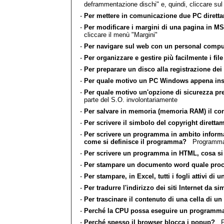
deframmentazione dischi" e, quindi, cliccare s
-
Per mettere in comunicazione due PC direttam
-
Per modificare i margini di una pagina in M
cliccare il menù "Margini"
-
Per navigare sul web con un personal compute
-
Per organizzare e gestire più facilmente i fi
-
Per preparare un disco alla registrazione dei 
-
Per quale motivo un PC Windows appena instal
-
Per quale motivo un'opzione di sicurezza pre
parte del S.O. involontariamente
-
Per salvare in memoria (memoria RAM) il cont
-
Per scrivere il simbolo del copyright diretta
-
Per scrivere un programma in ambito informat
come si definisce il programma?
Programma 
-
Per scrivere un programma in HTML, cosa si 
-
Per stampare un documento word quale proc
-
Per stampare, in Excel, tutti i fogli attivi di
-
Per tradurre l'indirizzo dei siti Internet da sim
-
Per trascinare il contenuto di una cella di u
-
Perché la CPU possa eseguire un programma, l
-
Perché spesso il browser blocca i popup?
Per