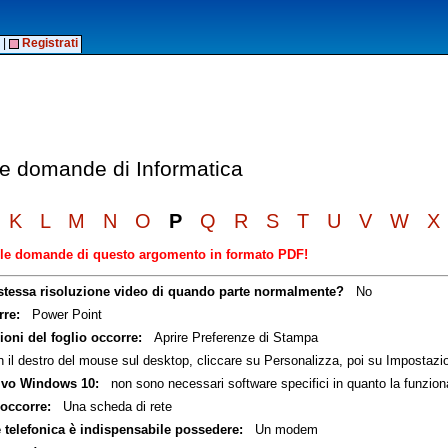
|
Registrati
lle domande di Informatica
K
L
M
N
O
P
Q
R
S
T
U
V
W
X
elle domande di questo argomento in formato PDF!
 stessa risoluzione video di quando parte normalmente?
No
rre:
Power Point
oni del foglio occorre:
Aprire Preferenze di Stampa
il destro del mouse sul desktop, cliccare su Personalizza, poi su Impostazio
tivo Windows 10:
non sono necessari software specifici in quanto la funzional
occorre:
Una scheda di rete
 telefonica è indispensabile possedere:
Un modem