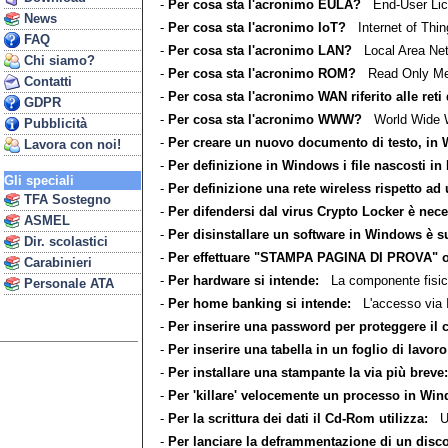
-
Per cosa sta l'acronimo EULA?
End-User Lic
News
-
Per cosa sta l'acronimo IoT?
Internet of Thin
FAQ
-
Per cosa sta l'acronimo LAN?
Local Area Net
Chi siamo?
-
Per cosa sta l'acronimo ROM?
Read Only Me
Contatti
-
Per cosa sta l'acronimo WAN riferito alle reti 
GDPR
-
Per cosa sta l'acronimo WWW?
World Wide 
Pubblicità
-
Per creare un nuovo documento di testo, in W
Lavora con noi!
-
Per definizione in Windows i file nascosti in 
Gli speciali
-
Per definizione una rete wireless rispetto ad
TFA Sostegno
-
Per difendersi dal virus Crypto Locker è nece
ASMEL
-
Per disinstallare un software in Windows è suf
Dir. scolastici
-
Per effettuare "STAMPA PAGINA DI PROVA" oc
Carabinieri
-
Per hardware si intende:
La componente fisica
Personale ATA
-
Per home banking si intende:
L'accesso via In
-
Per inserire una password per proteggere il 
-
Per inserire una tabella in un foglio di lavo
-
Per installare una stampante la via più breve:
-
Per 'killare' velocemente un processo in Win
-
Per la scrittura dei dati il Cd-Rom utilizza:
Una
-
Per lanciare la deframmentazione di un disco