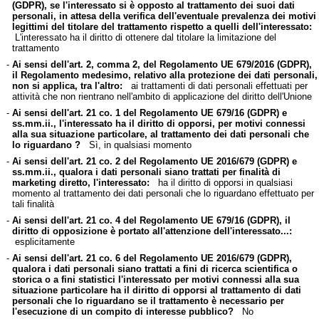
(GDPR), se l'interessato si è opposto al trattamento dei suoi dati
personali, in attesa della verifica dell'eventuale prevalenza dei motivi
legittimi del titolare del trattamento rispetto a quelli dell'interessato:
L'interessato ha il diritto di ottenere dal titolare la limitazione del
trattamento
-
Ai sensi dell'art. 2, comma 2, del Regolamento UE 679/2016 (GDPR),
il Regolamento medesimo, relativo alla protezione dei dati personali,
non si applica, tra l'altro:
ai trattamenti di dati personali effettuati per
attività che non rientrano nell'ambito di applicazione del diritto dell'Unione
-
Ai sensi dell'art. 21 co. 1 del Regolamento UE 679/16 (GDPR) e
ss.mm.ii., l'interessato ha il diritto di opporsi, per motivi connessi
alla sua situazione particolare, al trattamento dei dati personali che
lo riguardano ?
Sì, in qualsiasi momento
-
Ai sensi dell'art. 21 co. 2 del Regolamento UE 2016/679 (GDPR) e
ss.mm.ii., qualora i dati personali siano trattati per finalità di
marketing diretto, l'interessato:
ha il diritto di opporsi in qualsiasi
momento al trattamento dei dati personali che lo riguardano effettuato per
tali finalità
-
Ai sensi dell'art. 21 co. 4 del Regolamento UE 679/16 (GDPR), il
diritto di opposizione è portato all'attenzione dell'interessato...:
esplicitamente
-
Ai sensi dell'art. 21 co. 6 del Regolamento UE 2016/679 (GDPR),
qualora i dati personali siano trattati a fini di ricerca scientifica o
storica o a fini statistici l'interessato per motivi connessi alla sua
situazione particolare ha il diritto di opporsi al trattamento di dati
personali che lo riguardano se il trattamento è necessario per
l'esecuzione di un compito di interesse pubblico?
No