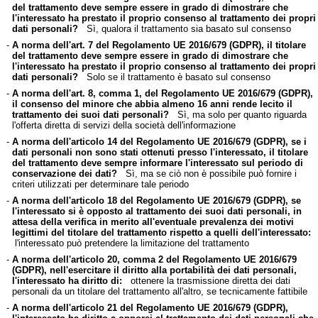
del trattamento deve sempre essere in grado di dimostrare che
l'interessato ha prestato il proprio consenso al trattamento dei propri
dati personali?
Sì, qualora il trattamento sia basato sul consenso
-
A norma dell'art. 7 del Regolamento UE 2016/679 (GDPR), il titolare
del trattamento deve sempre essere in grado di dimostrare che
l'interessato ha prestato il proprio consenso al trattamento dei propri
dati personali?
Solo se il trattamento è basato sul consenso
-
A norma dell'art. 8, comma 1, del Regolamento UE 2016/679 (GDPR),
il consenso del minore che abbia almeno 16 anni rende lecito il
trattamento dei suoi dati personali?
Sì, ma solo per quanto riguarda
l'offerta diretta di servizi della società dell'informazione
-
A norma dell'articolo 14 del Regolamento UE 2016/679 (GDPR), se i
dati personali non sono stati ottenuti presso l'interessato, il titolare
del trattamento deve sempre informare l'interessato sul periodo di
conservazione dei dati?
Sì, ma se ciò non è possibile può fornire i
criteri utilizzati per determinare tale periodo
-
A norma dell'articolo 18 del Regolamento UE 2016/679 (GDPR), se
l'interessato si è opposto al trattamento dei suoi dati personali, in
attesa della verifica in merito all'eventuale prevalenza dei motivi
legittimi del titolare del trattamento rispetto a quelli dell'interessato:
l'interessato può pretendere la limitazione del trattamento
-
A norma dell'articolo 20, comma 2 del Regolamento UE 2016/679
(GDPR), nell'esercitare il diritto alla portabilità dei dati personali,
l'interessato ha diritto di:
ottenere la trasmissione diretta dei dati
personali da un titolare del trattamento all'altro, se tecnicamente fattibile
-
A norma dell'articolo 21 del Regolamento UE 2016/679 (GDPR),