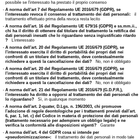
possibile se l'interessato ha prestato il proprio consenso
-
A norma dell'art 7 del Regolamento UE 2016/679 (GDPR), se
l'interessato revoca il consenso al trattamento dei dati personali:
il
trattamento effettuato prima della revoca resta lecito
-
A norma dell'art. 16 del Regolamento UE 679/16 (GDPR) e ss.mm.ii.,
chi ha il diritto di ottenere dal titolare del trattamento la rettifica dei
dati personali inesatti che lo riguardano senza ingiustificato ritardo
?
L'interessato
-
A norma dell'art. 20 del Regolamento UE 2016/679 (GDPR), se
l'interessato esercita il diritto di portabilità dei propri dati nei
confronti di un titolare del trattamento, deve contestualmente
richiedere a questi la cancellazione dei dati?
No, non è obbligato
-
A norma dell'art. 20 del Regolamento UE 2016/679 (GDPR), se
l'interessato esercita il diritto di portabilità dei propri dati nei
confronti di un titolare del trattamento, deve contestualmente
richiedere a questi la cancellazione dei dati?
No, non è obbligato
-
A norma dell'art. 21 del Regolamento UE 2016/679 (G.D.P.R.),
l'interessato ha diritto a opporsi al trattamento dei dati personali che
lo riguardano?
Sì, in qualunque momento
-
A norma dell'art. 2-quater, D.Lgs. n. 196/2003, chi promuove
l'adozione di regole deontologiche per i trattamenti previsti dall'art.
6, par. 1, let. c) del Codice in materia di protezione dei dati personali
(trattamento necessario per adempiere un obbligo legale) e ne
verifica la conformità alle disposizioni vigenti?
Garante
-
A norma dell'art. 4 del GDPR cosa si intende per
«pseudonimizzazione»:
il trattamento dei dati personali in modo tale