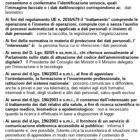
consentono o confermano l'identificazione univoca, quali
l'immagine facciale o i dati dattiloscopici corrispondono ai:
dati
biometrici
-
Ai fini del regolamento UE n. 2016/679 il "trattamento" comprende le
operazione o l'insieme di operazioni, compiute con o senza l'ausilio
di processi automatizzati e applicate a dati personali o insiemi di
dati personali:
come la raccolta, la registrazione, l'organizzazione
-
Ai fini della normativa in materia di protezione dei dati personali, l'
"interessato" è:
la persona fisica cui si riferiscono i dati personali
-
Ai sensi del D. Lgs. 82/05 e ss.mm.ii., chi riferisce annualmente al
Parlamento sullo stato di attuazione del codice dell'amministrazione
digitale?
Il Presidente del Consiglio dei Ministri o il Ministro delegato
per l'innovazione e le tecnologie
-
Ai sensi del d.lgs. 196/2003 e s.m.i., al fine di agevolare
l'orientamento, la formazione e l'inserimento professionale, le
istituzioni del sistema nazionale:
possono comunicare o diffondere,
anche a privati e per via telematica, dati relativi agli esiti formativi,
intermedi e finali, degli studenti e altri dati personali, salvo quelli esclusi
-
Ai sensi del d.lgs. 196/2003 e s.m.i., il consenso dell'interessato per
il trattamento dei dati relativi alla salute, a fini di ricerca scientifica in
campo medico, biomedico o epidemiologico:
non è necessario
quando la ricerca è effettuata in base a disposizioni di legge
-
Ai sensi del d.lgs. 196/2003 e s.m.i., il fornitore di un servizio di
comunicazione elettronica accessibile al pubblico:
informa il
contraente e, ove possibile, l'utente circa la sussistenza di situazioni che
permettono di apprendere in modo non intenzionale il contenuto di
comunicazioni o conversazioni da parte di soggetti ad esse estranei