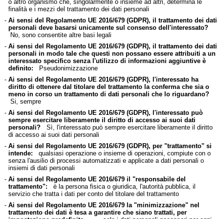
o altro organismo che, singolarmente o insieme ad altri, determina le
finalità e i mezzi del trattamento dei dati personali
-
Ai sensi del Regolamento UE 2016/679 (GDPR), il trattamento dei dati
personali deve basarsi unicamente sul consenso dell'interessato?
No, sono consentite altre basi legali
-
Ai sensi del Regolamento UE 2016/679 (GDPR), il trattamento dei dati
personali in modo tale che questi non possano essere attribuiti a un
interessato specifico senza l'utilizzo di informazioni aggiuntive è
definito:
Pseudonimizzazione
-
Ai sensi del Regolamento UE 2016/679 (GDPR), l'interessato ha
diritto di ottenere dal titolare del trattamento la conferma che sia o
meno in corso un trattamento di dati personali che lo riguardano?
Si, sempre
-
Ai sensi del Regolamento UE 2016/679 (GDPR), l'interessato può
sempre esercitare liberamente il diritto di accesso ai suoi dati
personali?
Sì, l'interessato può sempre esercitare liberamente il diritto
di accesso ai suoi dati personali
-
Ai sensi del Regolamento UE 2016/679 (GDPR), per "trattamento" si
intende:
qualsiasi operazione o insieme di operazioni, compiute con o
senza l'ausilio di processi automatizzati e applicate a dati personali o
insiemi di dati personali
-
Ai sensi del Regolamento UE 2016/679 il "responsabile del
trattamento":
è la persona fisica o giuridica, l'autorità pubblica, il
servizio che tratta i dati per conto del titolare del trattamento
-
Ai sensi del Regolamento UE 2016/679 la "minimizzazione" nel
trattamento dei dati è tesa a garantire che siano trattati, per