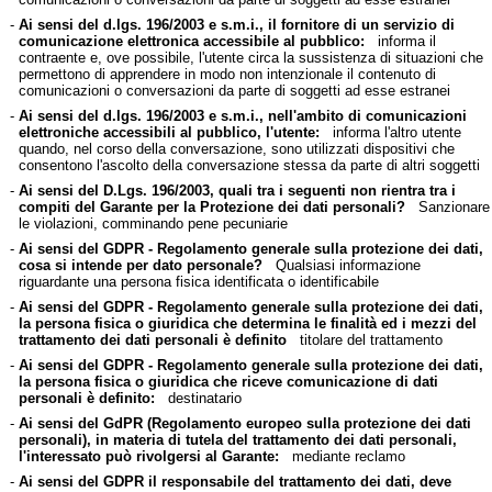
-
Ai sensi del d.lgs. 196/2003 e s.m.i., il fornitore di un servizio di
comunicazione elettronica accessibile al pubblico:
informa il
contraente e, ove possibile, l'utente circa la sussistenza di situazioni che
permettono di apprendere in modo non intenzionale il contenuto di
comunicazioni o conversazioni da parte di soggetti ad esse estranei
-
Ai sensi del d.lgs. 196/2003 e s.m.i., nell'ambito di comunicazioni
elettroniche accessibili al pubblico, l'utente:
informa l'altro utente
quando, nel corso della conversazione, sono utilizzati dispositivi che
consentono l'ascolto della conversazione stessa da parte di altri soggetti
-
Ai sensi del D.Lgs. 196/2003, quali tra i seguenti non rientra tra i
compiti del Garante per la Protezione dei dati personali?
Sanzionare
le violazioni, comminando pene pecuniarie
-
Ai sensi del GDPR - Regolamento generale sulla protezione dei dati,
cosa si intende per dato personale?
Qualsiasi informazione
riguardante una persona fisica identificata o identificabile
-
Ai sensi del GDPR - Regolamento generale sulla protezione dei dati,
la persona fisica o giuridica che determina le finalità ed i mezzi del
trattamento dei dati personali è definito
titolare del trattamento
-
Ai sensi del GDPR - Regolamento generale sulla protezione dei dati,
la persona fisica o giuridica che riceve comunicazione di dati
personali è definito:
destinatario
-
Ai sensi del GdPR (Regolamento europeo sulla protezione dei dati
personali), in materia di tutela del trattamento dei dati personali,
l'interessato può rivolgersi al Garante:
mediante reclamo
-
Ai sensi del GDPR il responsabile del trattamento dei dati, deve