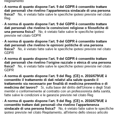
Regolamento
-
A norma di quanto dispone l'art. 9 del GDPR è consentito trattare
dati personali che rivelino l'appartenenza sindacale di una persona
fisica?
No, è vietato fatte salve le specifiche ipotesi previste nel citato
Reg
-
A norma di quanto dispone l'art. 9 del GDPR è consentito trattare
dati personali che rivelino le convinzioni religiose o filosofiche di
una persona fisica?
No, è vietato fatte salve le specifiche ipotesi
previste nel citato GDPR
-
A norma di quanto dispone l'art. 9 del GDPR è consentito trattare
dati personali che rivelino le opinioni politiche di una persona
fisica?
No, è vietato fatte salve le specifiche ipotesi previste nel citato
GDPR
-
A norma di quanto dispone l'art. 9 del GDPR è consentito trattare
dati personali che rivelino l'origine razziale o etnica di una persona
fisica?
No, è vietato fatte salve le specifiche ipotesi previste nel citato
GDPR
-
A norma di quanto dispone l'art. 9 del Reg. (CE) n. 2016/679/UE è
consentito il trattamento di dati relativi alla salute quando il
trattamento sia necessario per finalità di medicina preventiva o di
medicina del lavoro?
Si, sulla base del diritto dell'Unione o degli Stati
membri o conformemente al contratto con un professionista della sanità,
fatte salve le condizioni e le garanzie previste nel citato Reg
-
A norma di quanto dispone l'art. 9 del Reg. (CE) n. 2016/679/UE è
consentito trattare dati personali che rivelino l'appartenenza
sindacale di una persona fisica?
No, è vietato fatte salve le specifiche
ipotesi previste nel citato Regolamento, all'interno dello stesso articolo