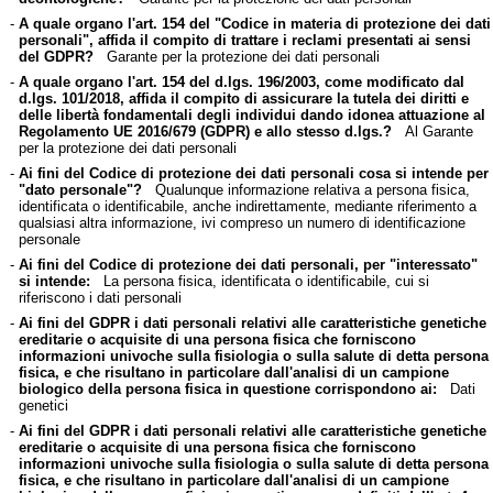
-
A quale organo l'art. 154 del "Codice in materia di protezione dei dati
personali", affida il compito di trattare i reclami presentati ai sensi
del GDPR?
Garante per la protezione dei dati personali
-
A quale organo l'art. 154 del d.lgs. 196/2003, come modificato dal
d.lgs. 101/2018, affida il compito di assicurare la tutela dei diritti e
delle libertà fondamentali degli individui dando idonea attuazione al
Regolamento UE 2016/679 (GDPR) e allo stesso d.lgs.?
Al Garante
per la protezione dei dati personali
-
Ai fini del Codice di protezione dei dati personali cosa si intende per
"dato personale"?
Qualunque informazione relativa a persona fisica,
identificata o identificabile, anche indirettamente, mediante riferimento a
qualsiasi altra informazione, ivi compreso un numero di identificazione
personale
-
Ai fini del Codice di protezione dei dati personali, per "interessato"
si intende:
La persona fisica, identificata o identificabile, cui si
riferiscono i dati personali
-
Ai fini del GDPR i dati personali relativi alle caratteristiche genetiche
ereditarie o acquisite di una persona fisica che forniscono
informazioni univoche sulla fisiologia o sulla salute di detta persona
fisica, e che risultano in particolare dall'analisi di un campione
biologico della persona fisica in questione corrispondono ai:
Dati
genetici
-
Ai fini del GDPR i dati personali relativi alle caratteristiche genetiche
ereditarie o acquisite di una persona fisica che forniscono
informazioni univoche sulla fisiologia o sulla salute di detta persona
fisica, e che risultano in particolare dall'analisi di un campione