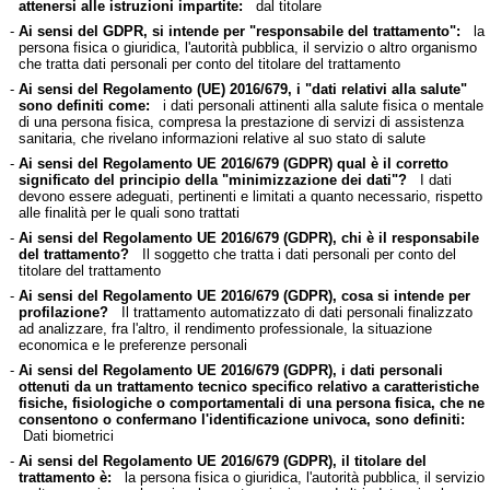
attenersi alle istruzioni impartite:
dal titolare
-
Ai sensi del GDPR, si intende per "responsabile del trattamento":
la
persona fisica o giuridica, l'autorità pubblica, il servizio o altro organismo
che tratta dati personali per conto del titolare del trattamento
-
Ai sensi del Regolamento (UE) 2016/679, i "dati relativi alla salute"
sono definiti come:
i dati personali attinenti alla salute fisica o mentale
di una persona fisica, compresa la prestazione di servizi di assistenza
sanitaria, che rivelano informazioni relative al suo stato di salute
-
Ai sensi del Regolamento UE 2016/679 (GDPR) qual è il corretto
significato del principio della "minimizzazione dei dati"?
I dati
devono essere adeguati, pertinenti e limitati a quanto necessario, rispetto
alle finalità per le quali sono trattati
-
Ai sensi del Regolamento UE 2016/679 (GDPR), chi è il responsabile
del trattamento?
Il soggetto che tratta i dati personali per conto del
titolare del trattamento
-
Ai sensi del Regolamento UE 2016/679 (GDPR), cosa si intende per
profilazione?
Il trattamento automatizzato di dati personali finalizzato
ad analizzare, fra l'altro, il rendimento professionale, la situazione
economica e le preferenze personali
-
Ai sensi del Regolamento UE 2016/679 (GDPR), i dati personali
ottenuti da un trattamento tecnico specifico relativo a caratteristiche
fisiche, fisiologiche o comportamentali di una persona fisica, che ne
consentono o confermano l'identificazione univoca, sono definiti:
Dati biometrici
-
Ai sensi del Regolamento UE 2016/679 (GDPR), il titolare del
trattamento è:
la persona fisica o giuridica, l'autorità pubblica, il servizio