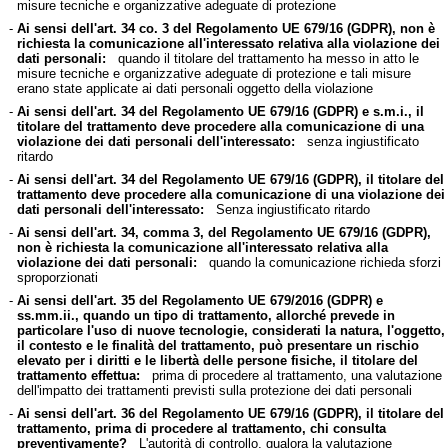
misure tecniche e organizzative adeguate di protezione
-
Ai sensi dell'art. 34 co. 3 del Regolamento UE 679/16 (GDPR), non è
richiesta la comunicazione all'interessato relativa alla violazione dei
dati personali:
quando il titolare del trattamento ha messo in atto le
misure tecniche e organizzative adeguate di protezione e tali misure
erano state applicate ai dati personali oggetto della violazione
-
Ai sensi dell'art. 34 del Regolamento UE 679/16 (GDPR) e s.m.i., il
titolare del trattamento deve procedere alla comunicazione di una
violazione dei dati personali dell'interessato:
senza ingiustificato
ritardo
-
Ai sensi dell'art. 34 del Regolamento UE 679/16 (GDPR), il titolare del
trattamento deve procedere alla comunicazione di una violazione dei
dati personali dell'interessato:
Senza ingiustificato ritardo
-
Ai sensi dell'art. 34, comma 3, del Regolamento UE 679/16 (GDPR),
non è richiesta la comunicazione all'interessato relativa alla
violazione dei dati personali:
quando la comunicazione richieda sforzi
sproporzionati
-
Ai sensi dell'art. 35 del Regolamento UE 679/2016 (GDPR) e
ss.mm.ii., quando un tipo di trattamento, allorché prevede in
particolare l'uso di nuove tecnologie, considerati la natura, l'oggetto,
il contesto e le finalità del trattamento, può presentare un rischio
elevato per i diritti e le libertà delle persone fisiche, il titolare del
trattamento effettua:
prima di procedere al trattamento, una valutazione
dell'impatto dei trattamenti previsti sulla protezione dei dati personali
-
Ai sensi dell'art. 36 del Regolamento UE 679/16 (GDPR), il titolare del
trattamento, prima di procedere al trattamento, chi consulta
preventivamente?
L'autorità di controllo, qualora la valutazione