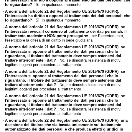
l'interessato ha diritto a opporsi al trattamento dei dati personali che
lo riguardano?
Sì, in qualunque momento
-
A norma dell'articolo 21 del Regolamento UE 2016/679 (GdPR),
l'interessato ha diritto a opporsi al trattamento dei dati personali che
lo riguardano?
Sì, in qualunque momento
-
A norma dell'articolo 21 del Regolamento UE 2016/679 (GDPR), se
l'interessato revoca il consenso al trattamento dei dati personali, il
trattamento medesimo NON potrà proseguire:
per l'accertamento,
l'esercizio e la difesa di un diritto in sede giudiziaria
-
A norma dell'articolo 21 del Regolamento UE 2016/679 (GDPR), se
l'interessato si oppone al trattamento dei dati personali che lo
riguardano, il titolare del trattamento deve sempre astenersi dal
trattare ulteriormente i dati?
No, se dimostra l'esistenza di motivi
legittimi cogenti per procedere al trattamento
-
A norma dell'articolo 21 del Regolamento UE 2016/679 (GDPR), se
l'interessato si oppone al trattamento dei dati personali che lo
riguardano, il titolare del trattamento deve sempre astenersi dal
trattare ulteriormente i dati?
No, se dimostra l'esistenza di motivi
legittimi cogenti per procedere al trattamento
-
A norma dell'articolo 21 del Regolamento UE 2016/679 (GDPR), se
l'interessato si oppone al trattamento dei dati personali che lo
riguardano, il titolare del trattamento deve sempre astenersi dal
trattare ulteriormente i dati?
No, se dimostra l'esistenza di motivi
legittimi cogenti per procedere al trattamento
-
A norma dell'articolo 22 del Regolamento UE 2016/679 (GDPR), una
decisione del titolare che sia basata unicamente sul trattamento
automatizzato dei dati personali e che produca effetti giuridici in