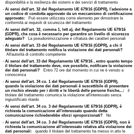
disponibilità e la resilienza dei sistemi e dei servizi di trattamento
-
Ai sensi dell'art. 32 del Regolamento UE 679/16 (GDPR), l'adesione a
un codice di condotta approvato da un meccanismo di certificazione
approvato:
Può essere utilizzata come elemento per dimostrare la
conformità ai requisiti di sicurezza del trattamento
-
Ai sensi dell'art. 32, comma 1, lett a), del Regolamento UE 679/16
(GDPR), che cosa è necessario per garantire un livello di sicurezza
adeguato?
La pseudonimizzazione e cifratura dei caratteri personali
-
Ai sensi dell'art. 33 del Regolamento UE 679/16 (GDPR), a chi il
titolare del trattamento notifica la violazione dei dati personali?
All'autorità di controllo competente
-
Ai sensi dell'art. 33 del Regolamento UE 679/16 , entro quanto tempo
il titolare del trattamento deve, ove possibile, notificare la violazione
dei dati personali?
Entro 72 ore dal momento in cui ne è venuto a
conoscenza
-
Ai sensi dell'art. 34 co. 1 del Regolamento UE 679/16 (GDPR),
quando la violazione dei dati personali è suscettibile di presentare
un rischio elevato per i diritti e le libertà delle persone fisiche,..:
il
titolare del trattamento comunica la violazione all'interessato senza
ingiustificato ritardo
-
Ai sensi dell'art. 34 co. 3 del Regolamento UE 679/16 (GDPR), è
richiesta la comunicazione all'interessato quando detta
comunicazione richiederebbe sforzi sproporzionati?
No
-
Ai sensi dell'art. 34 co. 3 del Regolamento UE 679/16 (GDPR), non è
richiesta la comunicazione all'interessato relativa alla violazione dei
dati personali:
quando il titolare del trattamento ha messo in atto le