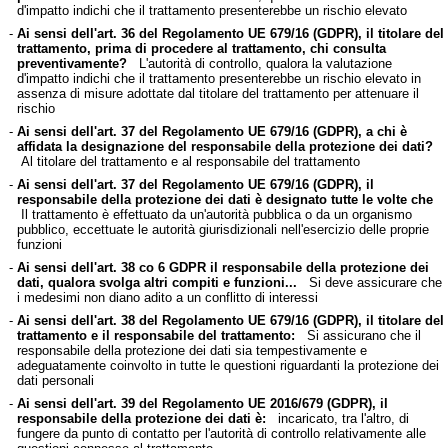
d'impatto indichi che il trattamento presenterebbe un rischio elevato
-
Ai sensi dell'art. 36 del Regolamento UE 679/16 (GDPR), il titolare del
trattamento, prima di procedere al trattamento, chi consulta
preventivamente?
L'autorità di controllo, qualora la valutazione
d'impatto indichi che il trattamento presenterebbe un rischio elevato in
assenza di misure adottate dal titolare del trattamento per attenuare il
rischio
-
Ai sensi dell'art. 37 del Regolamento UE 679/16 (GDPR), a chi è
affidata la designazione del responsabile della protezione dei dati?
Al titolare del trattamento e al responsabile del trattamento
-
Ai sensi dell'art. 37 del Regolamento UE 679/16 (GDPR), il
responsabile della protezione dei dati è designato tutte le volte che
Il trattamento è effettuato da un'autorità pubblica o da un organismo
pubblico, eccettuate le autorità giurisdizionali nell'esercizio delle proprie
funzioni
-
Ai sensi dell'art. 38 co 6 GDPR il responsabile della protezione dei
dati, qualora svolga altri compiti e funzioni...
Si deve assicurare che
i medesimi non diano adito a un conflitto di interessi
-
Ai sensi dell'art. 38 del Regolamento UE 679/16 (GDPR), il titolare del
trattamento e il responsabile del trattamento:
Si assicurano che il
responsabile della protezione dei dati sia tempestivamente e
adeguatamente coinvolto in tutte le questioni riguardanti la protezione dei
dati personali
-
Ai sensi dell'art. 39 del Regolamento UE 2016/679 (GDPR), il
responsabile della protezione dei dati è:
incaricato, tra l'altro, di
fungere da punto di contatto per l'autorità di controllo relativamente alle