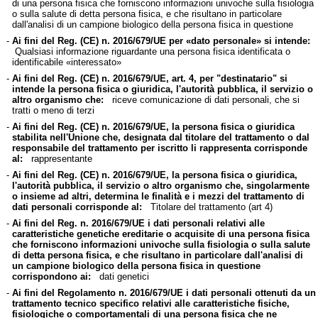
di una persona fisica che forniscono informazioni univoche sulla fisiologia
o sulla salute di detta persona fisica, e che risultano in particolare
dall'analisi di un campione biologico della persona fisica in questione
-
Ai fini del Reg. (CE) n. 2016/679/UE per «dato personale» si intende:
Qualsiasi informazione riguardante una persona fisica identificata o
identificabile «interessato»
-
Ai fini del Reg. (CE) n. 2016/679/UE, art. 4, per "destinatario" si
intende la persona fisica o giuridica, l'autorità pubblica, il servizio o
altro organismo che:
riceve comunicazione di dati personali, che si
tratti o meno di terzi
-
Ai fini del Reg. (CE) n. 2016/679/UE, la persona fisica o giuridica
stabilita nell'Unione che, designata dal titolare del trattamento o dal
responsabile del trattamento per iscritto li rappresenta corrisponde
al:
rappresentante
-
Ai fini del Reg. (CE) n. 2016/679/UE, la persona fisica o giuridica,
l'autorità pubblica, il servizio o altro organismo che, singolarmente
o insieme ad altri, determina le finalità e i mezzi del trattamento di
dati personali corrisponde al:
Titolare del trattamento (art 4)
-
Ai fini del Reg. n. 2016/679/UE i dati personali relativi alle
caratteristiche genetiche ereditarie o acquisite di una persona fisica
che forniscono informazioni univoche sulla fisiologia o sulla salute
di detta persona fisica, e che risultano in particolare dall'analisi di
un campione biologico della persona fisica in questione
corrispondono ai:
dati genetici
-
Ai fini del Regolamento n. 2016/679/UE i dati personali ottenuti da un
trattamento tecnico specifico relativi alle caratteristiche fisiche,
fisiologiche o comportamentali di una persona fisica che ne