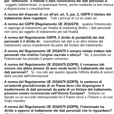
per "diffusione" s'intende il dare conoscenza dei dati personali a:
soggetti indeterminati, in qualunque forma, anche mediante la loro messa
a disposizione o consultazione
-
A norma del disposto di cui all'art. art. 5, par. 2, GDPR il titolare del
trattamento deve rispettare:
Tutti i principi di cui al citato art
-
A norma del GDPR (Regolamento UE 2016/679):
qualora l'interessato
si opponga al trattamento per finalità di marketing diretto, i dati personali
non sono più oggetto di trattamento per tali finalità
-
A norma del Regolamento GDPR, il diritto di portabilità dei dati
personali è il diritto di:
trasmettere tali dati a un altro titolare del
trattamento senza impedimenti da parte del titolare del trattamento
-
A norma del Regolamento UE 2016/679 è sempre vietato trattare dati
personali che rivelino l'origine razziale o etnica?
No, è possibile se
l'interessato ha prestato il proprio consenso
-
A norma del Regolamento UE 2016/679 (GDPR), il consenso del
minore che abbia almeno 16 anni rende lecito il trattamento dei suoi
dati personali?
Sì, ma solo per quanto riguarda l'offerta diretta di servizi
della società dell'informazione
-
A norma del Regolamento UE 2016/679 (GDPR), le sentenze di
un'autorità giurisdizionale di un Paese terzo che dispongono il
trasferimento di dati personali da parte di un titolare del trattamento,
possono essere riconosciute nell'Unione Europea?
Soltanto se
basate su un accordo internazionale tra il Paese terzo e l'Unione o un suo
Stato membro
-
A norma del Regolamento UE 2016/679 (GDPR), l'interessato ha
diritto a opporsi al trattamento dei dati personali che lo riguardano?