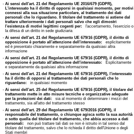
-
Ai sensi dell'art. 21 del Regolamento UE 2016/679 (GDPR),
L'interessato ha il diritto di opporsi in qualsiasi momento, per motivi
connessi alla sua situazione particolare, al trattamento dei dati
personali che lo riguardano. Il titolare del trattamento si astiene dal
trattare ulteriormente i dati personali salvo che egli dimostri
l'esistenza di motivi legittimi cogenti per:
l'accertamento, l'esercizio o
la difesa di un diritto in sede giudiziaria
-
Ai sensi dell'art. 21 del Regolamento UE 679/16 (GDPR), il diritto di
opposizione è portato all'attenzione dell'interessato:
esplicitamente
ed è presentato chiaramente e separatamente da qualsiasi altra
informazione
-
Ai sensi dell'art. 21 del Regolamento UE 679/16 (GDPR), il diritto di
opposizione è portato all'attenzione dell'interessato:
Esplicitamente
e separatamente da qualsiasi altra informazione
-
Ai sensi dell'art. 21 del Regolamento UE 679/16 (GDPR), l'interessato
ha il diritto di opporsi al trattamento dei dati personali che lo
riguardano:
in qualsiasi momento
-
Ai sensi dell'art. 25 del Regolamento UE 679/16 (GDPR), il titolare del
trattamento mette in atto misure tecniche e organizzative adeguate
per la protezioni dei dati:
sia al momento di determinare i mezzi del
trattamento, sia all'atto del trattamento stesso
-
Ai sensi dell'art. 29 del Regolamento UE 679/2016 (GDPR), il
responsabile del trattamento, o chiunque agisca sotto la sua autorità
o sotto quella del titolare del trattamento, che abbia accesso a dati
personali:
non può trattare tali dati se non è istruito in tal senso dal
titolare del trattamento, salvo che lo richieda il diritto dell'Unione o degli
Stati membri