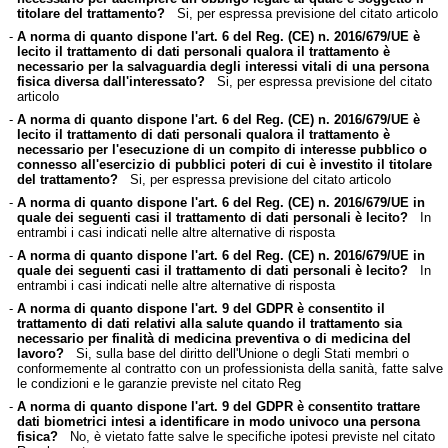
titolare del trattamento?
Si, per espressa previsione del citato articolo
-
A norma di quanto dispone l'art. 6 del Reg. (CE) n. 2016/679/UE è
lecito il trattamento di dati personali qualora il trattamento è
necessario per la salvaguardia degli interessi vitali di una persona
fisica diversa dall'interessato?
Si, per espressa previsione del citato
articolo
-
A norma di quanto dispone l'art. 6 del Reg. (CE) n. 2016/679/UE è
lecito il trattamento di dati personali qualora il trattamento è
necessario per l'esecuzione di un compito di interesse pubblico o
connesso all'esercizio di pubblici poteri di cui è investito il titolare
del trattamento?
Si, per espressa previsione del citato articolo
-
A norma di quanto dispone l'art. 6 del Reg. (CE) n. 2016/679/UE in
quale dei seguenti casi il trattamento di dati personali è lecito?
In
entrambi i casi indicati nelle altre alternative di risposta
-
A norma di quanto dispone l'art. 6 del Reg. (CE) n. 2016/679/UE in
quale dei seguenti casi il trattamento di dati personali è lecito?
In
entrambi i casi indicati nelle altre alternative di risposta
-
A norma di quanto dispone l'art. 9 del GDPR è consentito il
trattamento di dati relativi alla salute quando il trattamento sia
necessario per finalità di medicina preventiva o di medicina del
lavoro?
Si, sulla base del diritto dell'Unione o degli Stati membri o
conformemente al contratto con un professionista della sanità, fatte salve
le condizioni e le garanzie previste nel citato Reg
-
A norma di quanto dispone l'art. 9 del GDPR è consentito trattare
dati biometrici intesi a identificare in modo univoco una persona
fisica?
No, è vietato fatte salve le specifiche ipotesi previste nel citato