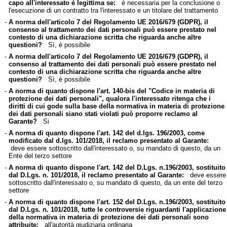
capo all'interessato è legittima se:
è necessaria per la conclusione o
l'esecuzione di un contratto tra l'interessato e un titolare del trattamento
-
A norma dell'articolo 7 del Regolamento UE 2016/679 (GDPR), il
consenso al trattamento dei dati personali può essere prestato nel
contesto di una dichiarazione scritta che riguarda anche altre
questioni?
Sì, è possibile
-
A norma dell'articolo 7 del Regolamento UE 2016/679 (GDPR), il
consenso al trattamento dei dati personali può essere prestato nel
contesto di una dichiarazione scritta che riguarda anche altre
questioni?
Sì, è possibile
-
A norma di quanto dispone l'art. 140-bis del "Codice in materia di
protezione dei dati personali", qualora l'interessato ritenga che i
diritti di cui gode sulla base della normativa in materia di protezione
dei dati personali siano stati violati può proporre reclamo al
Garante?
Si
-
A norma di quanto dispone l'art. 142 del d.lgs. 196/2003, come
modificato dal d.lgs. 101/2018, il reclamo presentato al Garante:
deve essere sottoscritto dall'interessato o, su mandato di questo, da un
Ente del terzo settore
-
A norma di quanto dispone l'art. 142 del D.Lgs. n.196/2003, sostituito
dal D.Lgs. n. 101/2018, il reclamo presentato al Garante:
deve essere
sottoscritto dall'interessato o, su mandato di questo, da un ente del terzo
settore
-
A norma di quanto dispone l'art. 152 del D.Lgs. n.196/2003, sostituito
dal D.Lgs. n. 101/2018, tutte le controversie riguardanti l'applicazione
della normativa in materia di protezione dei dati personali sono
attribuite:
all'autorità giudiziaria ordinaria