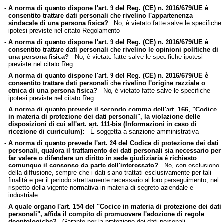
-
A norma di quanto dispone l'art. 9 del Reg. (CE) n. 2016/679/UE è
consentito trattare dati personali che rivelino l'appartenenza
sindacale di una persona fisica?
No, è vietato fatte salve le specifiche
ipotesi previste nel citato Regolamento
-
A norma di quanto dispone l'art. 9 del Reg. (CE) n. 2016/679/UE è
consentito trattare dati personali che rivelino le opinioni politiche di
una persona fisica?
No, è vietato fatte salve le specifiche ipotesi
previste nel citato Reg
-
A norma di quanto dispone l'art. 9 del Reg. (CE) n. 2016/679/UE è
consentito trattare dati personali che rivelino l'origine razziale o
etnica di una persona fisica?
No, è vietato fatte salve le specifiche
ipotesi previste nel citato Reg
-
A norma di quanto prevede il secondo comma dell'art. 166, "Codice
in materia di protezione dei dati personali", la violazione delle
disposizioni di cui all'art. art. 111-bis (Informazioni in caso di
ricezione di curriculum):
È soggetta a sanzione amministrativa
-
A norma di quanto prevede l'art. 24 del Codice di protezione dei dati
personali, qualora il trattamento dei dati personali sia necessario per
far valere o difendere un diritto in sede giudiziaria è richiesto
comunque il consenso da parte dell'interessato?
No, con esclusione
della diffusione, sempre che i dati siano trattati esclusivamente per tali
finalità e per il periodo strettamente necessario al loro perseguimento, nel
rispetto della vigente normativa in materia di segreto aziendale e
industriale
-
A quale organo l'art. 154 del "Codice in materia di protezione dei dati
personali", affida il compito di promuovere l'adozione di regole
deontologiche?
Garante per la protezione dei dati personali