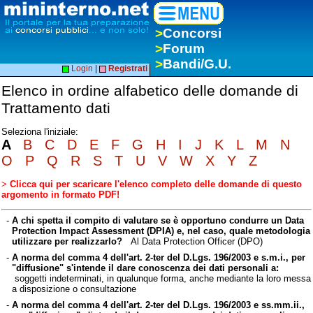
>
Concorsi
>
Forum
>
Bandi/G.U.
Login
|
Registrati
Elenco in ordine alfabetico delle domande di
Trattamento dati
Seleziona l'iniziale:
A
B
C
D
E
F
G
H
I
J
K
L
M
N
O
P
Q
R
S
T
U
V
W
X
Y
Z
>
Clicca qui per scaricare l'elenco completo delle domande di questo
argomento in formato PDF!
-
A chi spetta il compito di valutare se è opportuno condurre un Data
Protection Impact Assessment (DPIA) e, nel caso, quale metodologia
utilizzare per realizzarlo?
Al Data Protection Officer (DPO)
-
A norma del comma 4 dell'art. 2-ter del D.Lgs. 196/2003 e s.m.i., per
"diffusione" s'intende il dare conoscenza dei dati personali a:
soggetti indeterminati, in qualunque forma, anche mediante la loro messa
a disposizione o consultazione
-
A norma del comma 4 dell'art. 2-ter del D.Lgs. 196/2003 e ss.mm.ii.,