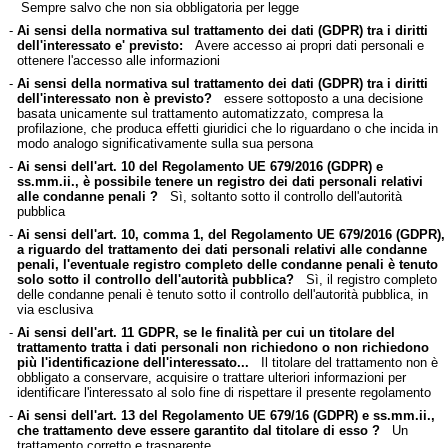
Sempre salvo che non sia obbligatoria per legge
-
Ai sensi della normativa sul trattamento dei dati (GDPR) tra i diritti
dell'interessato e' previsto:
Avere accesso ai propri dati personali e
ottenere l'accesso alle informazioni
-
Ai sensi della normativa sul trattamento dei dati (GDPR) tra i diritti
dell'interessato non è previsto?
essere sottoposto a una decisione
basata unicamente sul trattamento automatizzato, compresa la
profilazione, che produca effetti giuridici che lo riguardano o che incida in
modo analogo significativamente sulla sua persona
-
Ai sensi dell'art. 10 del Regolamento UE 679/2016 (GDPR) e
ss.mm.ii., è possibile tenere un registro dei dati personali relativi
alle condanne penali ?
Sì, soltanto sotto il controllo dell'autorità
pubblica
-
Ai sensi dell'art. 10, comma 1, del Regolamento UE 679/2016 (GDPR),
a riguardo del trattamento dei dati personali relativi alle condanne
penali, l'eventuale registro completo delle condanne penali è tenuto
solo sotto il controllo dell'autorità pubblica?
Sì, il registro completo
delle condanne penali è tenuto sotto il controllo dell'autorità pubblica, in
via esclusiva
-
Ai sensi dell'art. 11 GDPR, se le finalità per cui un titolare del
trattamento tratta i dati personali non richiedono o non richiedono
più l'identificazione dell'interessato...
Il titolare del trattamento non è
obbligato a conservare, acquisire o trattare ulteriori informazioni per
identificare l'interessato al solo fine di rispettare il presente regolamento
-
Ai sensi dell'art. 13 del Regolamento UE 679/16 (GDPR) e ss.mm.ii.,
che trattamento deve essere garantito dal titolare di esso ?
Un
trattamento corretto e trasparente