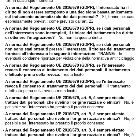
Sì, in qualunque momento
-
A norma del Regolamento UE 2016/679 (GDPR), l'interessato ha il
diritto di non essere sottoposto a una decisione basata unicamente
sul trattamento automatizzato dei dati personali?
Sì, tranne nei casi
espressamente previsti, come previsto dall'art. 22
-
A norma del Regolamento UE 2016/679 (GDPR), se i dati personali
dell'interessato sono incompleti, il titolare del trattamento ha diritto
di ottenere l'integrazione?
No, non ha questo diritto
-
A norma del Regolamento UE 2016/679 (GDPR), se i dati personali
non sono stati ottenuti presso l'interessato, il titolare del trattamento
fornisce all'interessato le seguenti informazioni, TRANNE:
le
eventuali condanne riportate per violazione della normativa antiriciclaggio
-
A norma del Regolamento UE 2016/679 (GDPR), se l'interessato
revoca il consenso al trattamento dei dati personali, il trattamento
effettuato prima della revoca:
resta lecito
-
A norma del Regolamento UE 2016/679 (GDPR), se l'interessato
revoca il consenso al trattamento dei dati personali:
il trattamento
effettuato prima della revoca resta lecito
-
A norma del Regolamento UE 2016/679, art. 9, è sempre vietato
trattare dati personali che rivelino l'origine razziale o etnica?
No, è
possibile se l'interessato ha prestato il proprio consenso
-
A norma del Regolamento UE 2016/679, art. 9, è sempre vietato
trattare dati personali che rivelino l'origine razziale o etnica?
No, è
possibile se l'interessato ha prestato il proprio consenso
-
A norma del Regolamento UE 2016/679, art. 9, è sempre vietato
trattare dati personali che rivelino l'origine razziale o etnica?
No, è