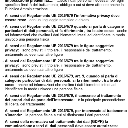
impostazione predefinita,...
...solo i dati personali necessari per ogni
specifica finalità del trattamento, obbligo a cui si deve attenere anche la
Pubblica Amministrazione
-
Ai sensi del Regolamento UE 2016/679 l'informativa privacy deve
essere resa:
con un linguaggio semplice e chiaro
-
Ai sensi del Regolamento UE 2016/679 quando si parla di categorie
particolari di dati personali, si fa riferimento , tra le atre cose:
anche
ad informazioni che rivelino i dati biometrici intesi ad identificare in modo
univoco una persona fisica
-
Ai sensi del Regolamento UE 2016/679 tra le figure soggettive
privacy:
sono previsti il titolare, il responsabile del trattamento,
unitamente ad eventuali altre figure
-
Ai sensi del Regolamento UE 2016/679 tra le figure soggettive
privacy:
sono previsti il titolare, il responsabile del trattamento,
unitamente ad eventuali altre figure
-
Ai sensi del Regolamento UE 2016/679, art. 9, quando si parla di
categorie particolari di dati personali, si fa riferimento , tra le atre
cose:
anche ad informazioni che rivelino i dati biometrici intesi ad
identificare in modo univoco una persona fisica
-
Ai sensi del Regolamento UE 2016/679, il consenso al trattamento
dei propri dati da parte dell'interessato:
è la principale precondizione
di liceita' del trattamento
-
Ai sensi del Regolamento UE 2016/679, per interessato al trattamento
s'intende:
la persona fisica a cui si riferiscono i dati personali
-
Ai sensi della normativa sul trattamento dei dati (GDPR) la
comunicazione a terzi di dati personali deve essere autorizzata: