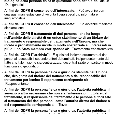
biologico della persona fisica in questione sono definiti dall'art. 4:
Dati genetici
-
Ai fini del GDPR il consenso dell'interessato:
Può avvenire con
qualsiasi manifestazione di volontà libera specifica, informata e
inequivocabile
-
Ai fini del GDPR il consenso dell'interessato:
Può avvenire mediante
dichiarazione
-
Ai fini del GDPR il trattamento di dati personali che ha luogo
nell'ambito delle attività di un unico stabilimento di un titolare del
trattamento o responsabile del trattamento nell'Unione, ma che
incide o probabilmente incide in modo sostanziale su interessati in
più di uno Stato membro corrisponde al:
Trattamento transfrontaliero
-
Ai fini del GDPR l'"archivio":
È qualsiasi insieme strutturato di dati
personali accessibili secondo criteri determinati, indipendentemente dal
fatto che tale insieme sia centralizzato, decentralizzato o ripartito in modo
funzionale o geografico
-
Ai fini del GDPR la persona fisica o giuridica stabilita nell'Unione
che, designata dal titolare del trattamento o dal responsabile del
trattamento per iscritto li rappresenta corrisponde al:
Rappresentante
-
Ai fini del GDPR la persona fisica o giuridica, l'autorità pubblica, il
servizio o altro organismo che non sia l'interessato, il titolare del
trattamento, il responsabile del trattamento e le persone autorizzate
al trattamento dei dati personali sotto l'autorità diretta del titolare o
del responsabile corrisponde al:
Terzo
-
Ai fini del GDPR la persona fisica o giuridica, l'autorità pubblica, il