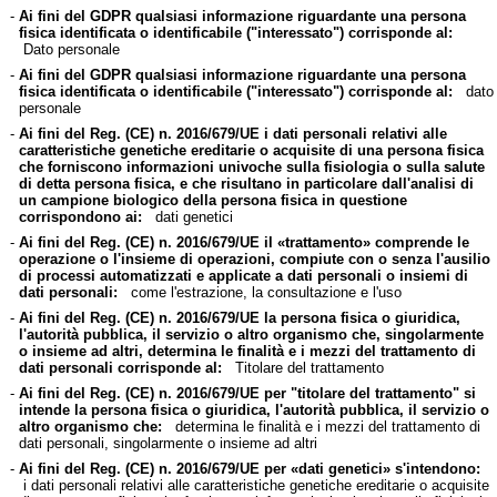
-
Ai fini del GDPR qualsiasi informazione riguardante una persona
fisica identificata o identificabile ("interessato") corrisponde al:
Dato personale
-
Ai fini del GDPR qualsiasi informazione riguardante una persona
fisica identificata o identificabile ("interessato") corrisponde al:
dato
personale
-
Ai fini del Reg. (CE) n. 2016/679/UE i dati personali relativi alle
caratteristiche genetiche ereditarie o acquisite di una persona fisica
che forniscono informazioni univoche sulla fisiologia o sulla salute
di detta persona fisica, e che risultano in particolare dall'analisi di
un campione biologico della persona fisica in questione
corrispondono ai:
dati genetici
-
Ai fini del Reg. (CE) n. 2016/679/UE il «trattamento» comprende le
operazione o l'insieme di operazioni, compiute con o senza l'ausilio
di processi automatizzati e applicate a dati personali o insiemi di
dati personali:
come l'estrazione, la consultazione e l'uso
-
Ai fini del Reg. (CE) n. 2016/679/UE la persona fisica o giuridica,
l'autorità pubblica, il servizio o altro organismo che, singolarmente
o insieme ad altri, determina le finalità e i mezzi del trattamento di
dati personali corrisponde al:
Titolare del trattamento
-
Ai fini del Reg. (CE) n. 2016/679/UE per "titolare del trattamento" si
intende la persona fisica o giuridica, l'autorità pubblica, il servizio o
altro organismo che:
determina le finalità e i mezzi del trattamento di
dati personali, singolarmente o insieme ad altri
-
Ai fini del Reg. (CE) n. 2016/679/UE per «dati genetici» s'intendono:
i dati personali relativi alle caratteristiche genetiche ereditarie o acquisite