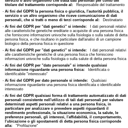
servizio o altro organismo che tratta dati personali per conto del
titolare del trattamento corrisponde al:
Responsabile del trattamento
-
Ai fini del GDPR la persona fisica o giuridica, l'autorità pubblica, il
servizio o un altro organismo che riceve comunicazione di dati
personali, che si tratti o meno di terzi corrisponde al:
Destinatario
-
Ai fini del GDPR per "dati genetici" si intende:
I dati personali relativi
alle caratteristiche genetiche ereditarie o acquisite di una persona fisica
che forniscono informazioni univoche sulla fisiologia o sulla salute di detta
persona fisica, e che risultano in particolare dall'analisi di un campione
biologico della persona fisica in questione
-
Ai fini del GDPR per "dati genetici" si intende:
I dati personali relativi
alle caratteristiche genetiche di una persona fisica che forniscono
informazioni univoche sulla fisiologia o sulla salute di detta persona fisica
-
Ai fini del GDPR per "dato personale" si intende qualsiasi
informazione riguardante una persona fisica:
Identificata o
identificabile "interessato"
-
Ai fini del GDPR per dato personale si intende:
Qualsiasi
informazione riguardante una persona fisica identificata o identificabile
interessato
-
Ai fini del GDPR qualsiasi forma di trattamento automatizzato di dati
personali consistente nell'utilizzo di tali dati personali per valutare
determinati aspetti personali relativi a una persona fisica, in
particolare per analizzare o prevedere aspetti riguardanti il
rendimento professionale, la situazione economica, la salute, le
preferenze personali, gli interessi, l'affidabilità, il comportamento,
l'ubicazione o gli spostamenti di detta persona fisica corrisponde
alla:
"Profilazione"