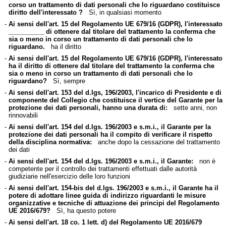
corso un trattamento di dati personali che lo riguardano costituisce
diritto dell'interessato ?
Sì, in qualsiasi momento
-
Ai sensi dell'art. 15 del Regolamento UE 679/16 (GDPR), l'interessato
__________ di ottenere dal titolare del trattamento la conferma che
sia o meno in corso un trattamento di dati personali che lo
riguardano.
ha il diritto
-
Ai sensi dell'art. 15 del Regolamento UE 679/16 (GDPR), l'interessato
ha il diritto di ottenere dal titolare del trattamento la conferma che
sia o meno in corso un trattamento di dati personali che lo
riguardano?
Sì, sempre
-
Ai sensi dell'art. 153 del d.lgs, 196/2003, l'incarico di Presidente e di
componente del Collegio che costituisce il vertice del Garante per la
protezione dei dati personali, hanno una durata di:
sette anni, non
rinnovabili
-
Ai sensi dell'art. 154 del d.lgs. 196/2003 e s.m.i., il Garante per la
protezione dei dati personali ha il compito di verificare il rispetto
della disciplina normativa:
anche dopo la cessazione del trattamento
dei dati
-
Ai sensi dell'art. 154 del d.lgs. 196/2003 e s.m.i., il Garante:
non è
competente per il controllo dei trattamenti effettuati dalle autorità
giudiziarie nell'esercizio delle loro funzioni
-
Ai sensi dell'art. 154-bis del d.lgs. 196/2003 e s.m.i., il Garante ha il
potere di adottare linee guida di indirizzo riguardanti le misure
organizzative e tecniche di attuazione dei principi del Regolamento
UE 2016/679?
Sì, ha questo potere
-
Ai sensi dell'art. 18 co. 1 lett. d) del Regolamento UE 2016/679