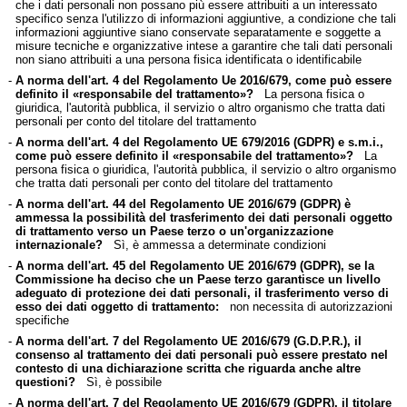
che i dati personali non possano più essere attribuiti a un interessato
specifico senza l'utilizzo di informazioni aggiuntive, a condizione che tali
informazioni aggiuntive siano conservate separatamente e soggette a
misure tecniche e organizzative intese a garantire che tali dati personali
non siano attribuiti a una persona fisica identificata o identificabile
-
A norma dell'art. 4 del Regolamento Ue 2016/679, come può essere
definito il «responsabile del trattamento»?
La persona fisica o
giuridica, l'autorità pubblica, il servizio o altro organismo che tratta dati
personali per conto del titolare del trattamento
-
A norma dell'art. 4 del Regolamento UE 679/2016 (GDPR) e s.m.i.,
come può essere definito il «responsabile del trattamento»?
La
persona fisica o giuridica, l'autorità pubblica, il servizio o altro organismo
che tratta dati personali per conto del titolare del trattamento
-
A norma dell'art. 44 del Regolamento UE 2016/679 (GDPR) è
ammessa la possibilità del trasferimento dei dati personali oggetto
di trattamento verso un Paese terzo o un'organizzazione
internazionale?
Sì, è ammessa a determinate condizioni
-
A norma dell'art. 45 del Regolamento UE 2016/679 (GDPR), se la
Commissione ha deciso che un Paese terzo garantisce un livello
adeguato di protezione dei dati personali, il trasferimento verso di
esso dei dati oggetto di trattamento:
non necessita di autorizzazioni
specifiche
-
A norma dell'art. 7 del Regolamento UE 2016/679 (G.D.P.R.), il
consenso al trattamento dei dati personali può essere prestato nel
contesto di una dichiarazione scritta che riguarda anche altre
questioni?
Sì, è possibile
-
A norma dell'art. 7 del Regolamento UE 2016/679 (GDPR), il titolare