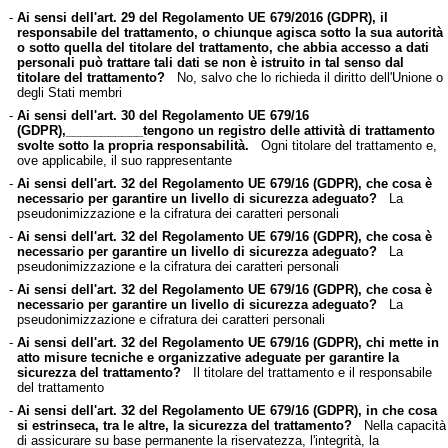
-
Ai sensi dell'art. 29 del Regolamento UE 679/2016 (GDPR), il
responsabile del trattamento, o chiunque agisca sotto la sua autorità
o sotto quella del titolare del trattamento, che abbia accesso a dati
personali può trattare tali dati se non è istruito in tal senso dal
titolare del trattamento?
No, salvo che lo richieda il diritto dell'Unione o
degli Stati membri
-
Ai sensi dell'art. 30 del Regolamento UE 679/16
(GDPR),___________tengono un registro delle attività di trattamento
svolte sotto la propria responsabilità.
Ogni titolare del trattamento e,
ove applicabile, il suo rappresentante
-
Ai sensi dell'art. 32 del Regolamento UE 679/16 (GDPR), che cosa è
necessario per garantire un livello di sicurezza adeguato?
La
pseudonimizzazione e la cifratura dei caratteri personali
-
Ai sensi dell'art. 32 del Regolamento UE 679/16 (GDPR), che cosa è
necessario per garantire un livello di sicurezza adeguato?
La
pseudonimizzazione e la cifratura dei caratteri personali
-
Ai sensi dell'art. 32 del Regolamento UE 679/16 (GDPR), che cosa è
necessario per garantire un livello di sicurezza adeguato?
La
pseudonimizzazione e cifratura dei caratteri personali
-
Ai sensi dell'art. 32 del Regolamento UE 679/16 (GDPR), chi mette in
atto misure tecniche e organizzative adeguate per garantire la
sicurezza del trattamento?
Il titolare del trattamento e il responsabile
del trattamento
-
Ai sensi dell'art. 32 del Regolamento UE 679/16 (GDPR), in che cosa
si estrinseca, tra le altre, la sicurezza del trattamento?
Nella capacità
di assicurare su base permanente la riservatezza, l'integrità, la