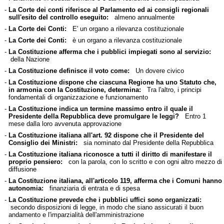
-
La Corte dei conti riferisce al Parlamento ed ai consigli regionali
sull'esito del controllo eseguito:
almeno annualmente
-
La Corte dei Conti:
E' un organo a rilevanza costituzionale
-
La Corte dei Conti:
è un organo a rilevanza costituzionale
-
La Costituzione afferma che i pubblici impiegati sono al servizio:
della Nazione
-
La Costituzione definisce il voto come:
Un dovere civico
-
La Costituzione dispone che ciascuna Regione ha uno Statuto che,
in armonia con la Costituzione, determina:
Tra l'altro, i principi
fondamentali di organizzazione e funzionamento
-
La Costituzione indica un termine massimo entro il quale il
Presidente della Repubblica deve promulgare le leggi?
Entro 1
mese dalla loro avvenuta approvazione
-
La Costituzione italiana all'art. 92 dispone che il Presidente del
Consiglio dei Ministri:
sia nominato dal Presidente della Repubblica
-
La Costituzione italiana riconosce a tutti il diritto di manifestare il
proprio pensiero:
con la parola, con lo scritto e con ogni altro mezzo di
diffusione
-
La Costituzione italiana, all'articolo 119, afferma che i Comuni hanno
autonomia:
finanziaria di entrata e di spesa
-
La Costituzione prevede che i pubblici uffici sono organizzati:
secondo disposizioni di legge, in modo che siano assicurati il buon
andamento e l'imparzialità dell'amministrazione