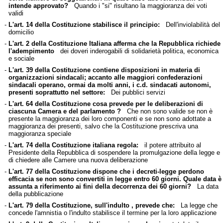
intende approvato?
Quando i "si" risultano la maggioranza dei voti
validi
-
L'art. 14 della Costituzione stabilisce il principio:
Dell'inviolabilità del
domicilio
-
L'art. 2 della Costituzione Italiana afferma che la Repubblica richiede
l'adempimento
dei doveri inderogabili di solidarietà politica, economica
e sociale
-
L'art. 39 della Costituzione contiene disposizioni in materia di
organizzazioni sindacali; accanto alle maggiori confederazioni
sindacali operano, ormai da molti anni, i c.d. sindacati autonomi,
presenti soprattutto nel settore:
Dei pubblici servizi
-
L'art. 64 della Costituzione cosa prevede per le deliberazioni di
ciascuna Camera e del parlamento ?
Che non sono valide se non è
presente la maggioranza dei loro componenti e se non sono adottate a
maggioranza dei presenti, salvo che la Costituzione prescriva una
maggioranza speciale
-
L'art. 74 della Costituzione italiana regola:
il potere attribuito al
Presidente della Repubblica di sospendere la promulgazione della legge e
di chiedere alle Camere una nuova deliberazione
-
L'art. 77 della Costituzione dispone che i decreti-legge perdono
efficacia se non sono convertiti in legge entro 60 giorni. Quale data è
assunta a riferimento ai fini della decorrenza dei 60 giorni?
La data
della pubblicazione
-
L'art. 79 della Costituzione, sull'indulto , prevede che:
La legge che
concede l'amnistia o l'indulto stabilisce il termine per la loro applicazione