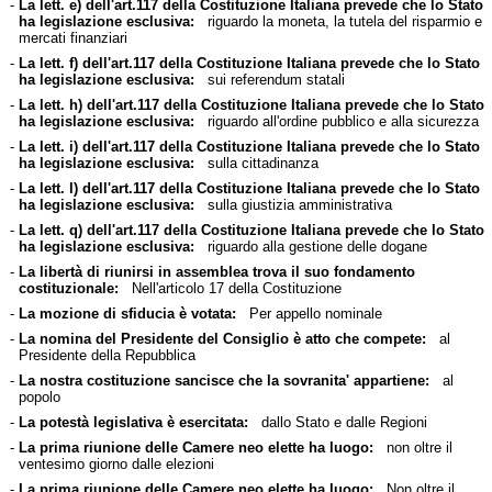
-
La lett. e) dell'art.117 della Costituzione Italiana prevede che lo Stato
ha legislazione esclusiva:
riguardo la moneta, la tutela del risparmio e
mercati finanziari
-
La lett. f) dell'art.117 della Costituzione Italiana prevede che lo Stato
ha legislazione esclusiva:
sui referendum statali
-
La lett. h) dell'art.117 della Costituzione Italiana prevede che lo Stato
ha legislazione esclusiva:
riguardo all'ordine pubblico e alla sicurezza
-
La lett. i) dell'art.117 della Costituzione Italiana prevede che lo Stato
ha legislazione esclusiva:
sulla cittadinanza
-
La lett. l) dell'art.117 della Costituzione Italiana prevede che lo Stato
ha legislazione esclusiva:
sulla giustizia amministrativa
-
La lett. q) dell'art.117 della Costituzione Italiana prevede che lo Stato
ha legislazione esclusiva:
riguardo alla gestione delle dogane
-
La libertà di riunirsi in assemblea trova il suo fondamento
costituzionale:
Nell'articolo 17 della Costituzione
-
La mozione di sfiducia è votata:
Per appello nominale
-
La nomina del Presidente del Consiglio è atto che compete:
al
Presidente della Repubblica
-
La nostra costituzione sancisce che la sovranita' appartiene:
al
popolo
-
La potestà legislativa è esercitata:
dallo Stato e dalle Regioni
-
La prima riunione delle Camere neo elette ha luogo:
non oltre il
ventesimo giorno dalle elezioni
-
La prima riunione delle Camere neo elette ha luogo:
Non oltre il