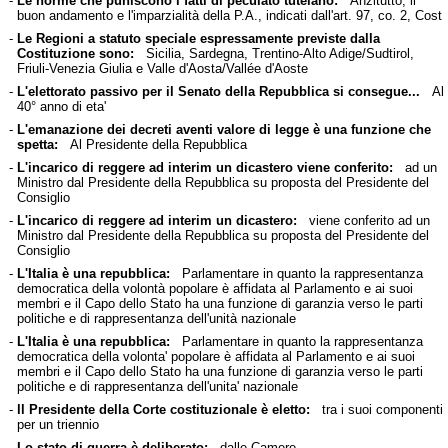
-
Le norme che puniscono i fatti di peculato tutelano:
Anzitutto, il
buon andamento e l'imparzialità della P.A., indicati dall'art. 97, co. 2, Cost
-
Le Regioni a statuto speciale espressamente previste dalla
Costituzione sono:
Sicilia, Sardegna, Trentino-Alto Adige/Sudtirol,
Friuli-Venezia Giulia e Valle d'Aosta/Vallée d'Aoste
-
L'elettorato passivo per il Senato della Repubblica si consegue...
Al
40° anno di eta'
-
L'emanazione dei decreti aventi valore di legge è una funzione che
spetta:
Al Presidente della Repubblica
-
L'incarico di reggere ad interim un dicastero viene conferito:
ad un
Ministro dal Presidente della Repubblica su proposta del Presidente del
Consiglio
-
L'incarico di reggere ad interim un dicastero:
viene conferito ad un
Ministro dal Presidente della Repubblica su proposta del Presidente del
Consiglio
-
L'Italia è una repubblica:
Parlamentare in quanto la rappresentanza
democratica della volontà popolare è affidata al Parlamento e ai suoi
membri e il Capo dello Stato ha una funzione di garanzia verso le parti
politiche e di rappresentanza dell'unità nazionale
-
L'Italia è una repubblica:
Parlamentare in quanto la rappresentanza
democratica della volonta' popolare è affidata al Parlamento e ai suoi
membri e il Capo dello Stato ha una funzione di garanzia verso le parti
politiche e di rappresentanza dell'unita' nazionale
-
ll Presidente della Corte costituzionale è eletto:
tra i suoi componenti
per un triennio
-
Lo stato di guerra è deliberato:
dalle Camere