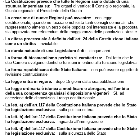
-
La Costituzione prevede che tutte le Regioni siano dotate di una
struttura imperniata su:
Tre organi di vertice: il Consiglio regionale, la
Giunta regionale, il Presidente della Giunta
-
La creazione di nuove Regioni può avvenire:
con legge
costituzionale, quando ne facciano richiesta tanti consigli comunali, che
rappresentano almeno un terzo delle popolazioni interessate e la proposta
sia approvata con referendum della maggioranza delle popolazioni stesse
-
La difesa processuale è definita dall'art. 24 della Costituzione italiana
come un diritto:
inviolabile
-
La durata naturale di una Legislatura è di:
cinque anni
-
La forma di bicameralismo perfetto si caratterizza:
Dal fatto che le
due Camere svolgono identiche funzioni in ordine alla funzione legislativa
-
La forma repubblicana dello Stato Italiano:
non può essere oggetto di
revisione costituzionale
-
La legge entra in vigore:
dopo 15 giorni dalla sua pubblicazione
-
La legge ordinaria è idonea a modificare o abrogare, nell'ambito
della sua competenza qualsiasi disposizione vigente?
SI, ad
eccezione delle disposizioni i rango costituzionale
-
La lett. a) dell'art.117 della Costituzione Italiana prevede che lo Stato
ha legislazione esclusiva:
sulla politica estera
-
La lett. b) dell'art.117 della Costituzione Italiana prevede che lo Stato
ha legislazione esclusiva:
riguardo all'immigrazione
-
La lett. d) dell'art.117 della Costituzione Italiana prevede che lo Stato
ha legislazione esclusiva:
sulla sicurezza dello Stato