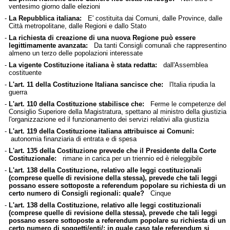
ventesimo giorno dalle elezioni
-
La Repubblica italiana:
E' costituita dai Comuni, dalle Province, dalle
Città metropolitane, dalle Regioni e dallo Stato
-
La richiesta di creazione di una nuova Regione può essere
legittimamente avanzata:
Da tanti Consigli comunali che rappresentino
almeno un terzo delle popolazioni interessate
-
La vigente Costituzione italiana è stata redatta:
dall'Assemblea
costituente
-
L'art. 11 della Costituzione Italiana sancisce che:
l'Italia ripudia la
guerra
-
L'art. 110 della Costituzione stabilisce che:
Ferme le competenze del
Consiglio Superiore della Magistratura, spettano al ministro della giustizia
l'organizzazione ed il funzionamento dei servizi relativi alla giustizia
-
L'art. 119 della Costituzione italiana attribuisce ai Comuni:
autonomia finanziaria di entrata e di spesa
-
L'art. 135 della Costituzione prevede che il Presidente della Corte
Costituzionale:
rimane in carica per un triennio ed è rieleggibile
-
L'art. 138 della Costituzione, relativo alle leggi costituzionali
(comprese quelle di revisione della stessa), prevede che tali leggi
possano essere sottoposte a referendum popolare su richiesta di un
certo numero di Consigli regionali: quale?
Cinque
-
L'art. 138 della Costituzione, relativo alle leggi costituzionali
(comprese quelle di revisione della stessa), prevede che tali leggi
possano essere sottoposte a referendum popolare su richiesta di un
certo numero di soggetti/enti/: in quale caso tale referendum si