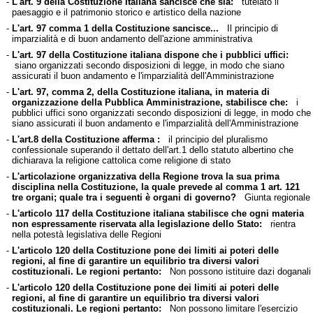
-
L'art. 9 della Costituzione Italiana sancisce che sia:
tutelato il
paesaggio e il patrimonio storico e artistico della nazione
-
L'art. 97 comma 1 della Costituzione sancisce...
Il principio di
imparzialità e di buon andamento dell'azione amministrativa
-
L'art. 97 della Costituzione italiana dispone che i pubblici uffici:
siano organizzati secondo disposizioni di legge, in modo che siano
assicurati il buon andamento e l'imparzialità dell'Amministrazione
-
L'art. 97, comma 2, della Costituzione italiana, in materia di
organizzazione della Pubblica Amministrazione, stabilisce che:
i
pubblici uffici sono organizzati secondo disposizioni di legge, in modo che
siano assicurati il buon andamento e l'imparzialità dell'Amministrazione
-
L'art.8 della Costituzione afferma :
il principio del pluralismo
confessionale superando il dettato dell'art.1 dello statuto albertino che
dichiarava la religione cattolica come religione di stato
-
L'articolazione organizzativa della Regione trova la sua prima
disciplina nella Costituzione, la quale prevede al comma 1 art. 121
tre organi; quale tra i seguenti è organi di governo?
Giunta regionale
-
L'articolo 117 della Costituzione italiana stabilisce che ogni materia
non espressamente riservata alla legislazione dello Stato:
rientra
nella potestà legislativa delle Regioni
-
L'articolo 120 della Costituzione pone dei limiti ai poteri delle
regioni, al fine di garantire un equilibrio tra diversi valori
costituzionali. Le regioni pertanto:
Non possono istituire dazi doganali
-
L'articolo 120 della Costituzione pone dei limiti ai poteri delle
regioni, al fine di garantire un equilibrio tra diversi valori
costituzionali. Le regioni pertanto:
Non possono limitare l'esercizio