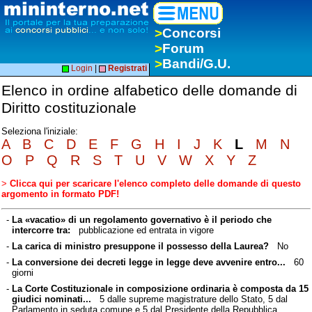
>
Concorsi
>
Forum
>
Bandi/G.U.
Login
|
Registrati
Elenco in ordine alfabetico delle domande di
Diritto costituzionale
Seleziona l'iniziale:
A
B
C
D
E
F
G
H
I
J
K
L
M
N
O
P
Q
R
S
T
U
V
W
X
Y
Z
>
Clicca qui per scaricare l'elenco completo delle domande di questo
argomento in formato PDF!
-
La «vacatio» di un regolamento governativo è il periodo che
intercorre tra:
pubblicazione ed entrata in vigore
-
La carica di ministro presuppone il possesso della Laurea?
No
-
La conversione dei decreti legge in legge deve avvenire entro...
60
giorni
-
La Corte Costituzionale in composizione ordinaria è composta da 15
giudici nominati...
5 dalle supreme magistrature dello Stato, 5 dal
Parlamento in seduta comune e 5 dal Presidente della Repubblica