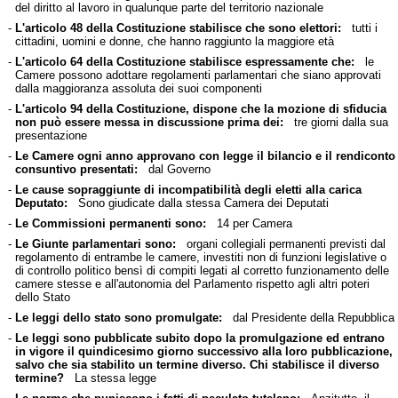
del diritto al lavoro in qualunque parte del territorio nazionale
-
L'articolo 48 della Costituzione stabilisce che sono elettori:
tutti i
cittadini, uomini e donne, che hanno raggiunto la maggiore età
-
L'articolo 64 della Costituzione stabilisce espressamente che:
le
Camere possono adottare regolamenti parlamentari che siano approvati
dalla maggioranza assoluta dei suoi componenti
-
L'articolo 94 della Costituzione, dispone che la mozione di sfiducia
non può essere messa in discussione prima dei:
tre giorni dalla sua
presentazione
-
Le Camere ogni anno approvano con legge il bilancio e il rendiconto
consuntivo presentati:
dal Governo
-
Le cause sopraggiunte di incompatibilità degli eletti alla carica
Deputato:
Sono giudicate dalla stessa Camera dei Deputati
-
Le Commissioni permanenti sono:
14 per Camera
-
Le Giunte parlamentari sono:
organi collegiali permanenti previsti dal
regolamento di entrambe le camere, investiti non di funzioni legislative o
di controllo politico bensì di compiti legati al corretto funzionamento delle
camere stesse e all'autonomia del Parlamento rispetto agli altri poteri
dello Stato
-
Le leggi dello stato sono promulgate:
dal Presidente della Repubblica
-
Le leggi sono pubblicate subito dopo la promulgazione ed entrano
in vigore il quindicesimo giorno successivo alla loro pubblicazione,
salvo che sia stabilito un termine diverso. Chi stabilisce il diverso
termine?
La stessa legge