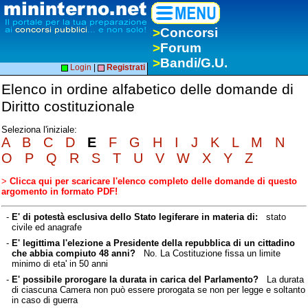
>
Concorsi
>
Forum
>
Bandi/G.U.
Login
|
Registrati
Elenco in ordine alfabetico delle domande di
Diritto costituzionale
Seleziona l'iniziale:
A
B
C
D
E
F
G
H
I
J
K
L
M
N
O
P
Q
R
S
T
U
V
W
X
Y
Z
>
Clicca qui per scaricare l'elenco completo delle domande di questo
argomento in formato PDF!
-
E' di potestà esclusiva dello Stato legiferare in materia di:
stato
civile ed anagrafe
-
E' legittima l'elezione a Presidente della repubblica di un cittadino
che abbia compiuto 48 anni?
No. La Costituzione fissa un limite
minimo di eta' in 50 anni
-
E' possibile prorogare la durata in carica del Parlamento?
La durata
di ciascuna Camera non può essere prorogata se non per legge e soltanto
in caso di guerra