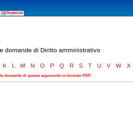
|
Registrati
le domande di Diritto amministrativo
K
L
M
N
O
P
Q
R
S
T
U
V
W
X
elle domande di questo argomento in formato PDF!