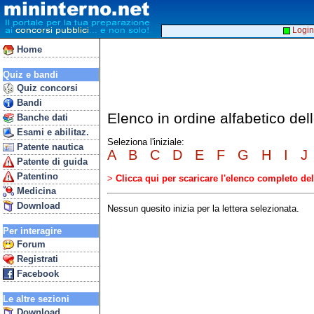
Login
Home
Quiz e bandi
Quiz concorsi
Bandi
Elenco in ordine alfabetico del
Banche dati
Esami e abilitaz.
Seleziona l'iniziale:
Patente nautica
A
B
C
D
E
F
G
H
I
J
Patente di guida
Patentino
>
Clicca qui per scaricare l'elenco completo d
Medicina
Download
Nessun quesito inizia per la lettera selezionata.
Per interagire
Forum
Registrati
Facebook
Le altre sezioni
Download