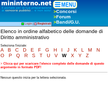
>
Concorsi
>
Forum
>
Bandi/G.U.
Login
|
Registrati
Elenco in ordine alfabetico delle domande di
Diritto amministrativo
Seleziona l'iniziale:
A
B
C
D
E
F
G
H
I
J
K
L
M
N
O
P
Q
R
S
T
U
V
W
X
Y
Z
>
Clicca qui per scaricare l'elenco completo delle domande di questo
argomento in formato PDF!
Nessun quesito inizia per la lettera selezionata.