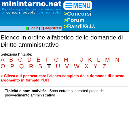
>
Concorsi
>
Forum
>
Bandi/G.U.
Login
|
Registrati
Elenco in ordine alfabetico delle domande di
Diritto amministrativo
Seleziona l'iniziale:
A
B
C
D
E
F
G
H
I
J
K
L
M
N
O
P
Q
R
S
T
U
V
W
X
Y
Z
>
Clicca qui per scaricare l'elenco completo delle domande di questo
argomento in formato PDF!
-
Tipicità e nominatività:
Sono entrambi caratteri propri del
provvedimento amministrativo