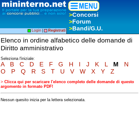
>
Concorsi
>
Forum
>
Bandi/G.U.
Login
|
Registrati
Elenco in ordine alfabetico delle domande di
Diritto amministrativo
Seleziona l'iniziale:
A
B
C
D
E
F
G
H
I
J
K
L
M
N
O
P
Q
R
S
T
U
V
W
X
Y
Z
>
Clicca qui per scaricare l'elenco completo delle domande di questo
argomento in formato PDF!
Nessun quesito inizia per la lettera selezionata.