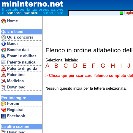
Login
Home
Quiz e bandi
Quiz concorsi
Bandi
Elenco in ordine alfabetico de
Banche dati
Esami e abilitaz.
Seleziona l'iniziale:
Patente nautica
A
B
C
D
E
F
G
H
I
J
Patente di guida
Patentino
>
Clicca qui per scaricare l'elenco completo d
Medicina
Download
Nessun quesito inizia per la lettera selezionata.
Per interagire
Forum
Registrati
Facebook
Le altre sezioni
Download