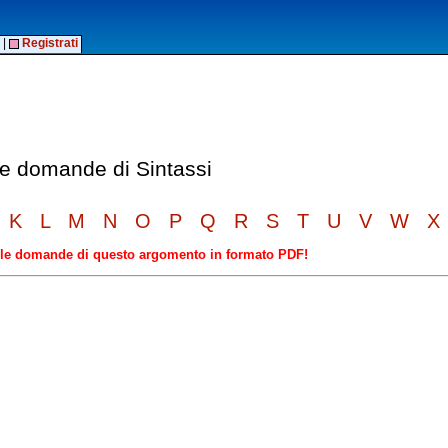
|
Registrati
lle domande di Sintassi
K
L
M
N
O
P
Q
R
S
T
U
V
W
X
elle domande di questo argomento in formato PDF!