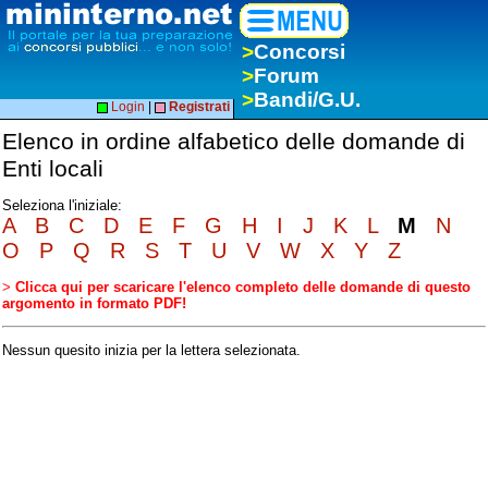
>
Concorsi
>
Forum
>
Bandi/G.U.
Login
|
Registrati
Elenco in ordine alfabetico delle domande di
Enti locali
Seleziona l'iniziale:
A
B
C
D
E
F
G
H
I
J
K
L
M
N
O
P
Q
R
S
T
U
V
W
X
Y
Z
>
Clicca qui per scaricare l'elenco completo delle domande di questo
argomento in formato PDF!
Nessun quesito inizia per la lettera selezionata.